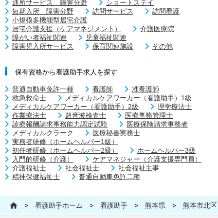
通所サービス 障害分野
ショートステイ
短期入所 障害分野
訪問サービス
訪問看護
小規模多機能型居宅介護
居宅介護支援（ケアマネジメント）
介護医療院
障がい者福祉関連
児童福祉関連
障害児入所サービス
保育関連施設
その他
保有資格から看護助手求人を探す
普通自動車免許一種
看護師
准看護師
救急救命士
メディカルケアワーカー（看護助手）1級
メディカルケアワーカー（看護助手）2級
理学療法士
作業療法士
超音波検査士
医療事務管理士
診療報酬請求事務能力認定試験
医療保険請求事務者
メディカルクラーク
医療秘書実務士
実務者研修（ホームヘルパー1級）
初任者研修（ホームヘルパー2級）
ホームヘルパー3級
入門的研修（介護）
ケアマネジャー（介護支援専門員）
介護福祉士
社会福祉士
社会福祉主事
精神保健福祉士
普通自動車免許二種
>
看護助手ホーム
>
看護助手
>
熊本県
>
熊本市北区