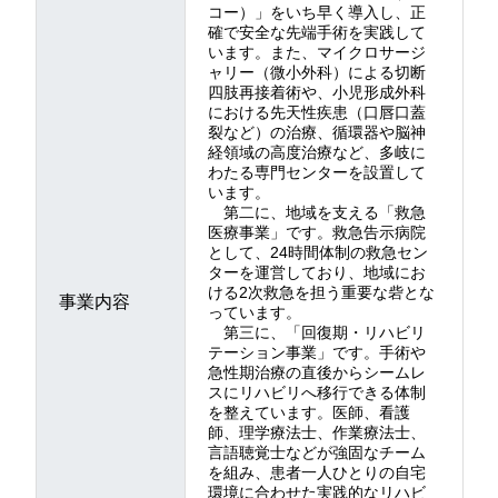
コー）」をいち早く導入し、正
確で安全な先端手術を実践して
います。また、マイクロサージ
ャリー（微小外科）による切断
四肢再接着術や、小児形成外科
における先天性疾患（口唇口蓋
裂など）の治療、循環器や脳神
経領域の高度治療など、多岐に
わたる専門センターを設置して
います。
第二に、地域を支える「救急
医療事業」です。救急告示病院
として、24時間体制の救急セン
ターを運営しており、地域にお
ける2次救急を担う重要な砦とな
事業内容
っています。
第三に、「回復期・リハビリ
テーション事業」です。手術や
急性期治療の直後からシームレ
スにリハビリへ移行できる体制
を整えています。医師、看護
師、理学療法士、作業療法士、
言語聴覚士などが強固なチーム
を組み、患者一人ひとりの自宅
環境に合わせた実践的なリハビ