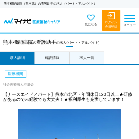
熊本機能病院（熊本県）の看護助手の求人（パート・アルバイト）
ログイン
気になる
メニュー
会員登録
熊本機能病院
看護助手
の
の求人
(パート・アルバイト)
求人詳細
施設情報
求人一覧
医療機関
社会医療法人寿量会
【ナースエイド／パート】熊本市北区・年間休日120日以上★研修
があるので未経験でも大丈夫！★福利厚生も充実しています！