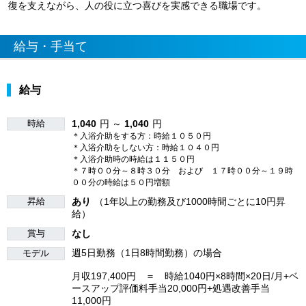
復を支えながら、人の役に立つ喜びを実感できる職場です。
給与・手当て
給与
時給
1,040
円 ～
1,040
円
＊入浴介助をする方：時給１０５０円
＊入浴介助をしない方：時給１０４０円
＊入浴介助時の時給は１１５０円
＊７時００分～８時３０分 および １７時００分～１９時
００分の時給は５０円増額
昇給
あり
（1年以上の勤務及び1000時間ごとに10円昇
給）
賞与
なし
週5日勤務（1日8時間勤務）の場合
モデル
月収197,400円 ＝ 時給1040円×8時間×20日/月+ベ
ースアップ評価料手当20,000円+処遇改善手当
11,000円