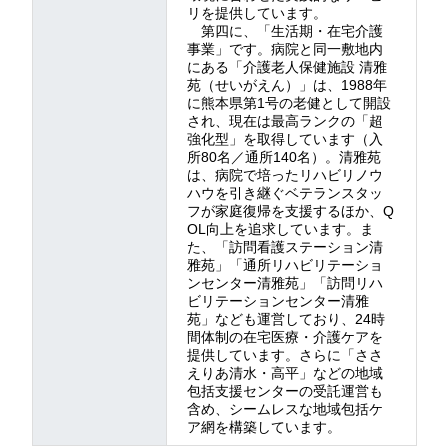
リを提供しています。
第四に、「生活期・在宅介護
事業」です。病院と同一敷地内
にある「介護老人保健施設 清雅
苑（せいがえん）」は、1988年
に熊本県第1号の老健として開設
され、現在は最高ランクの「超
強化型」を取得しています（入
所80名／通所140名）。清雅苑
は、病院で培ったリハビリノウ
ハウを引き継ぐベテランスタッ
フが家庭復帰を支援するほか、Q
OL向上を追求しています。ま
た、「訪問看護ステーション清
雅苑」「通所リハビリテーショ
ンセンター清雅苑」「訪問リハ
ビリテーションセンター清雅
苑」なども運営しており、24時
間体制の在宅医療・介護ケアを
提供しています。さらに「ささ
えりあ清水・高平」などの地域
包括支援センターの受託運営も
含め、シームレスな地域包括ケ
ア網を構築しています。