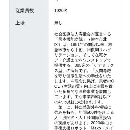
従業員数
1020名
上場
無し
社会医療法人寿量会が運営する
「熊本機能病院」（熊本市北
区）は、1981年の開設以来、救
急医療から手術、回復期リハビ
リテーション、そして在宅ケ
ア・介護までをワンストップで
提供する、395床の「ケアミック
ス型」の病院です。「人間尊厳
を守り健康生活への奉仕をいた
します」を理念に掲げ、患者のQ
OL（生活の質）向上に主眼を置
いた多角的な医療事業を展開し
ています。主な事業内容は以下
の4つの柱に大別されます。
第一に、特に整形外科領域に
強みを持ち、年間500件を超える
人工股関節・人工膝関節置換術
の実績があります。2020年には
手術支援ロボット「Mako（メイ