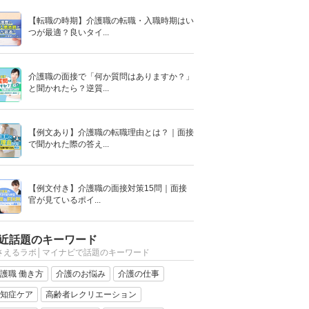
【転職の時期】介護職の転職・入職時期はい
つが最適？良いタイ...
介護職の面接で「何か質問はありますか？」
と聞かれたら？逆質...
【例文あり】介護職の転職理由とは？｜面接
で聞かれた際の答え...
【例文付き】介護職の面接対策15問｜面接
官が見ているポイ...
近話題のキーワード
さえるラボ│マイナビで話題のキーワード
護職 働き方
介護のお悩み
介護の仕事
知症ケア
高齢者レクリエーション