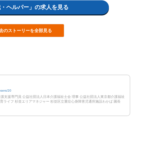
職・ヘルパー」の求人を見る
去のストーリーを全部見る
users/20
護支援専門員 公益社団法人日本介護福祉士会 理事 公益社団法人東京都介護福祉
三育ライフ 杉並エリアマネジャー 杉並区立重症心身障害児通所施設わかば 園長