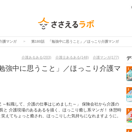
介護マンガ
第180話 「勉強中に思うこと」／ほっこり介護マンガ
介護あるある(203)
介護士あるある(148)
介護マンガ(177)
デ
「勉強中に思うこと」／ほっこり介護マ
1
2
記 ～転職して、介護の仕事はじめました～」 保険会社から介護の
成長と 介護現場のあるあるを描く、ほっこり癒し系マンガ！ 休憩時
3
と笑えてちょっと癒され、ほっこりした気持ちになれますように。
4