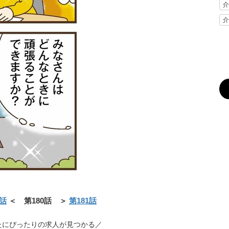
介
介
9話
＜ 第180話 ＞
第181話
たにぴったりの求人が見つかる／