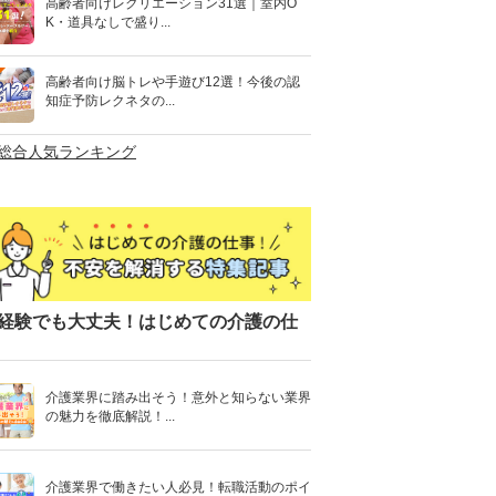
高齢者向けレクリエーション31選｜室内O
K・道具なしで盛り...
高齢者向け脳トレや手遊び12選！今後の認
知症予防レクネタの...
>総合人気ランキング
経験でも大丈夫！はじめての介護の仕
介護業界に踏み出そう！意外と知らない業界
の魅力を徹底解説！...
介護業界で働きたい人必見！転職活動のポイ