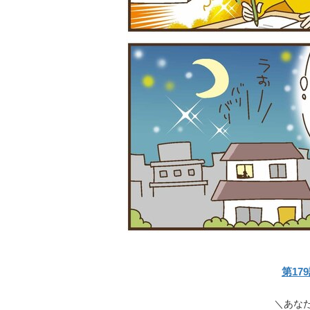
第17
＼あな