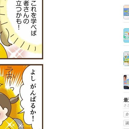
最
さ
介
認