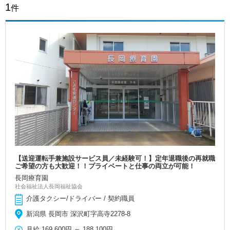
1
件
【送迎運転手兼施設サービス員／未経験可！】定年退職後の再就職
ご希望の方も大歓迎！！プライベートと仕事の両立が可能！
長岡療育園
社会福祉法人長岡福祉協会
介護タクシー/ドライバー / 契約職員
新潟県 長岡市 深沢町字高寺2278-8
月給
169,600円
～
188,100円