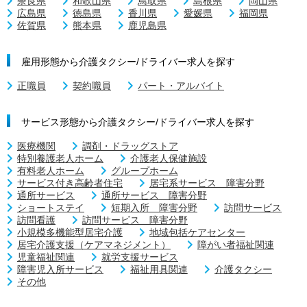
奈良県
和歌山県
鳥取県
島根県
岡山県
広島県
徳島県
香川県
愛媛県
福岡県
佐賀県
熊本県
鹿児島県
雇用形態から介護タクシー/ドライバー求人を探す
正職員
契約職員
パート・アルバイト
サービス形態から介護タクシー/ドライバー求人を探す
医療機関
調剤・ドラッグストア
特別養護老人ホーム
介護老人保健施設
有料老人ホーム
グループホーム
サービス付き高齢者住宅
居宅系サービス 障害分野
通所サービス
通所サービス 障害分野
ショートステイ
短期入所 障害分野
訪問サービス
訪問看護
訪問サービス 障害分野
小規模多機能型居宅介護
地域包括ケアセンター
居宅介護支援（ケアマネジメント）
障がい者福祉関連
児童福祉関連
就労支援サービス
障害児入所サービス
福祉用具関連
介護タクシー
その他