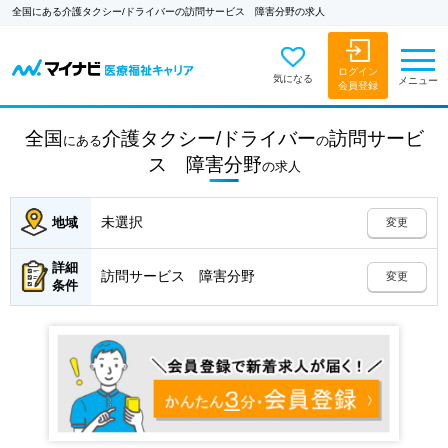
全国にある介護タクシー/ドライバーの訪問サービス 障害分野の求人
ログイン
気になる
メニュー
会員登録
全国
介護タクシー/ドライバー
訪問サービ
にある
の
ス 障害分野
の
求人
未選択
地域
変更
詳細
訪問サービス 障害分野
変更
条件