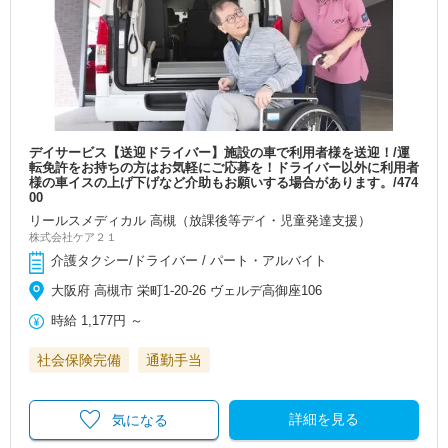
デイサービス【送迎ドライバー】施設の車で利用者様を送迎！/運
転免許をお持ちの方はお気軽にご応募を！ドライバー以外に利用者
様の車イスの上げ下げなど介助もお願いする場合があります。/474
00
リールスメディカル 高槻（放課後等デイ・児童発達支援）
株式会社ケア２１
介護タクシー/ドライバー / パート・アルバイト
大阪府 高槻市 栄町1-20-26 ヴェルデ高御座106
時給
1,177円
～
社会保険完備
通勤手当
詳細を見る
気になる