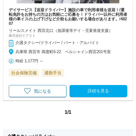
デイサービス【送迎ドライバー】施設の車で利用者様を送迎！/運
転免許をお持ちの方はお気軽にご応募を！ドライバー以外に利用者
様の車イスの上げ下げなど介助もお願いする場合があります。/482
07
リールスメイト 西宮北口（放課後等デイ・児童発達支援）
株式会社ケア２１
介護タクシー/ドライバー / パート・アルバイト
兵庫県 西宮市 両度町6-22 ベルシャイン西宮201号室
時給
1,177円
～
社会保険完備
通勤手当
詳細を見る
気になる
1/1