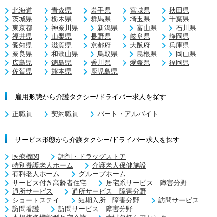
北海道
青森県
岩手県
宮城県
秋田県
茨城県
栃木県
群馬県
埼玉県
千葉県
東京都
神奈川県
新潟県
富山県
石川県
福井県
山梨県
長野県
岐阜県
静岡県
愛知県
滋賀県
京都府
大阪府
兵庫県
奈良県
和歌山県
鳥取県
島根県
岡山県
広島県
徳島県
香川県
愛媛県
福岡県
佐賀県
熊本県
鹿児島県
雇用形態から介護タクシー/ドライバー求人を探す
正職員
契約職員
パート・アルバイト
サービス形態から介護タクシー/ドライバー求人を探す
医療機関
調剤・ドラッグストア
特別養護老人ホーム
介護老人保健施設
有料老人ホーム
グループホーム
サービス付き高齢者住宅
居宅系サービス 障害分野
通所サービス
通所サービス 障害分野
ショートステイ
短期入所 障害分野
訪問サービス
訪問看護
訪問サービス 障害分野