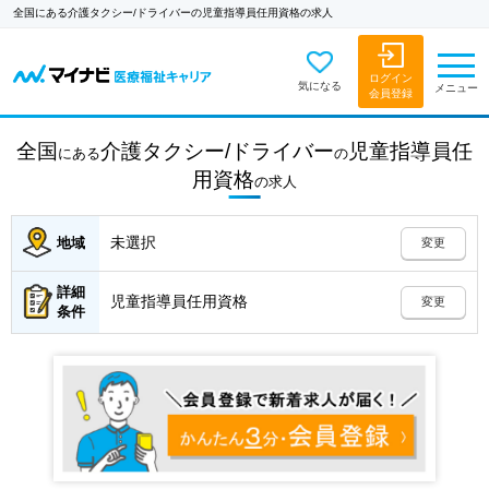
全国にある介護タクシー/ドライバーの児童指導員任用資格の求人
ログイン
気になる
メニュー
会員登録
全国
介護タクシー/ドライバー
児童指導員任
にある
の
用資格
の
求人
未選択
地域
変更
詳細
児童指導員任用資格
変更
条件