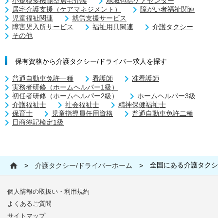
小規模多機能型居宅介護
地域包括ケアセンター
居宅介護支援（ケアマネジメント）
障がい者福祉関連
児童福祉関連
就労支援サービス
障害児入所サービス
福祉用具関連
介護タクシー
その他
保有資格から介護タクシー/ドライバー求人を探す
普通自動車免許一種
看護師
准看護師
実務者研修（ホームヘルパー1級）
初任者研修（ホームヘルパー2級）
ホームヘルパー3級
介護福祉士
社会福祉士
精神保健福祉士
保育士
児童指導員任用資格
普通自動車免許二種
日商簿記検定1級
全国にある介護タクシ
>
介護タクシー/ドライバーホーム
>
個人情報の取扱い・利用規約
よくあるご質問
サイトマップ