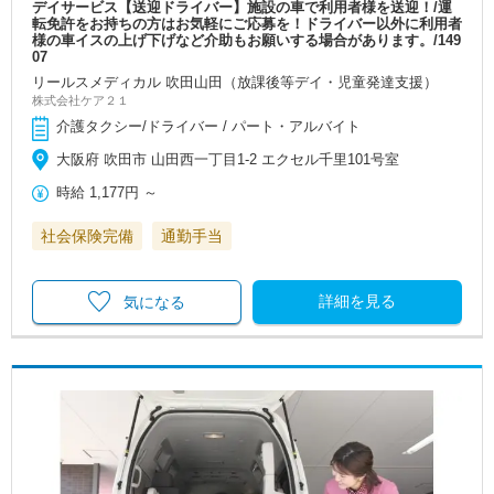
デイサービス【送迎ドライバー】施設の車で利用者様を送迎！/運
転免許をお持ちの方はお気軽にご応募を！ドライバー以外に利用者
様の車イスの上げ下げなど介助もお願いする場合があります。/149
07
リールスメディカル 吹田山田（放課後等デイ・児童発達支援）
株式会社ケア２１
介護タクシー/ドライバー / パート・アルバイト
大阪府 吹田市 山田西一丁目1-2 エクセル千里101号室
時給
1,177円
～
社会保険完備
通勤手当
詳細を見る
気になる