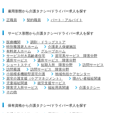
雇用形態から介護タクシー/ドライバー求人を探す
正職員
契約職員
パート・アルバイト
サービス形態から介護タクシー/ドライバー求人を探す
医療機関
調剤・ドラッグストア
特別養護老人ホーム
介護老人保健施設
有料老人ホーム
グループホーム
サービス付き高齢者住宅
居宅系サービス 障害分野
通所サービス
通所サービス 障害分野
ショートステイ
短期入所 障害分野
訪問サービス
訪問看護
訪問サービス 障害分野
小規模多機能型居宅介護
地域包括ケアセンター
居宅介護支援（ケアマネジメント）
障がい者福祉関連
児童福祉関連
就労支援サービス
障害児入所サービス
福祉用具関連
介護タクシー
その他
保有資格から介護タクシー/ドライバー求人を探す