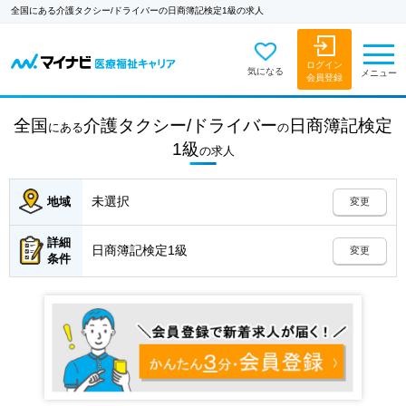
全国にある介護タクシー/ドライバーの日商簿記検定1級の求人
ログイン
気になる
メニュー
会員登録
全国
介護タクシー/ドライバー
日商簿記検定
にある
の
1級
の
求人
未選択
地域
変更
詳細
日商簿記検定1級
変更
条件