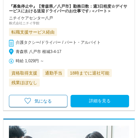
『募集停止中』【青森県／八戸市】勤務日数：週3日程度☆デイサ
ービスにおける送迎ドライバーのお仕事です♪＜パート＞
ニチイケアセンター八戸
株式会社ニチイ学館
転職支援サービス経由
介護タクシー/ドライバー / パート・アルバイト
青森県 八戸市 根城3-4-17
時給
1,029円
～
資格取得支援
通勤手当
18時までに退社可能
残業ほぼなし
詳細を見る
気になる