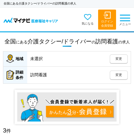
全国にある介護タクシー/ドライバーの訪問看護の求人
ログイン
気になる
メニュー
会員登録
全国
介護タクシー/ドライバー
訪問看護
にある
の
の
求人
未選択
地域
変更
詳細
訪問看護
変更
条件
3
件