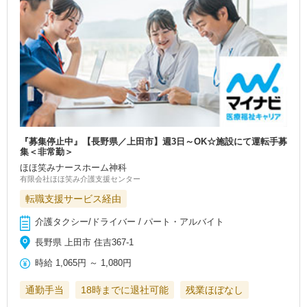
『募集停止中』【長野県／上田市】週3日～OK☆施設にて運転手募
集＜非常勤＞
ほほ笑みナースホーム神科
有限会社ほほ笑み介護支援センター
転職支援サービス経由
介護タクシー/ドライバー / パート・アルバイト
長野県 上田市 住吉367-1
時給
1,065円
～
1,080円
通勤手当
18時までに退社可能
残業ほぼなし