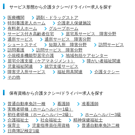
サービス形態から介護タクシー/ドライバー求人を探す
医療機関
調剤・ドラッグストア
特別養護老人ホーム
介護老人保健施設
有料老人ホーム
グループホーム
サービス付き高齢者住宅
居宅系サービス 障害分野
通所サービス
通所サービス 障害分野
ショートステイ
短期入所 障害分野
訪問サービス
訪問看護
訪問サービス 障害分野
小規模多機能型居宅介護
地域包括ケアセンター
居宅介護支援（ケアマネジメント）
障がい者福祉関連
児童福祉関連
就労支援サービス
障害児入所サービス
福祉用具関連
介護タクシー
その他
保有資格から介護タクシー/ドライバー求人を探す
普通自動車免許一種
看護師
准看護師
実務者研修（ホームヘルパー1級）
初任者研修（ホームヘルパー2級）
ホームヘルパー3級
介護福祉士
社会福祉士
精神保健福祉士
保育士
児童指導員任用資格
普通自動車免許二種
日商簿記検定1級