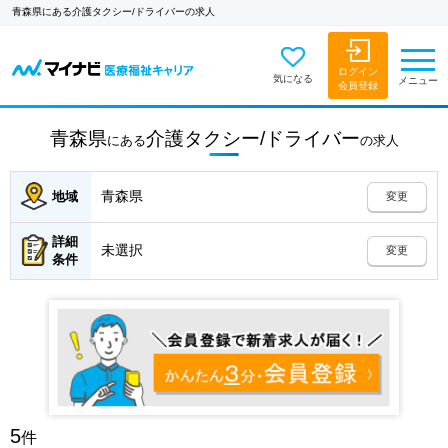
青森県にある介護タクシー/ドライバーの求人
ログイン
気になる
メニュー
会員登録
青森県
介護タクシー/ドライバー
にある
の
求人
青森県
地域
変更
詳細
未選択
変更
条件
5
件