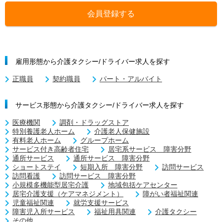
会員登録する
雇用形態から介護タクシー/ドライバー求人を探す
正職員
契約職員
パート・アルバイト
サービス形態から介護タクシー/ドライバー求人を探す
医療機関
調剤・ドラッグストア
特別養護老人ホーム
介護老人保健施設
有料老人ホーム
グループホーム
サービス付き高齢者住宅
居宅系サービス 障害分野
通所サービス
通所サービス 障害分野
ショートステイ
短期入所 障害分野
訪問サービス
訪問看護
訪問サービス 障害分野
小規模多機能型居宅介護
地域包括ケアセンター
居宅介護支援（ケアマネジメント）
障がい者福祉関連
児童福祉関連
就労支援サービス
障害児入所サービス
福祉用具関連
介護タクシー
その他