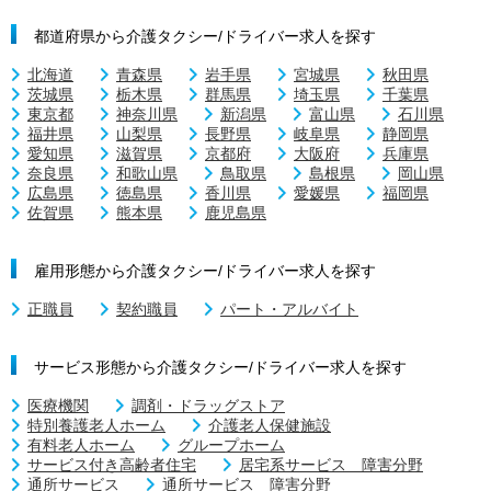
都道府県から介護タクシー/ドライバー求人を探す
北海道
青森県
岩手県
宮城県
秋田県
茨城県
栃木県
群馬県
埼玉県
千葉県
東京都
神奈川県
新潟県
富山県
石川県
福井県
山梨県
長野県
岐阜県
静岡県
愛知県
滋賀県
京都府
大阪府
兵庫県
奈良県
和歌山県
鳥取県
島根県
岡山県
広島県
徳島県
香川県
愛媛県
福岡県
佐賀県
熊本県
鹿児島県
雇用形態から介護タクシー/ドライバー求人を探す
正職員
契約職員
パート・アルバイト
サービス形態から介護タクシー/ドライバー求人を探す
医療機関
調剤・ドラッグストア
特別養護老人ホーム
介護老人保健施設
有料老人ホーム
グループホーム
サービス付き高齢者住宅
居宅系サービス 障害分野
通所サービス
通所サービス 障害分野