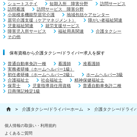
ショートステイ
短期入所 障害分野
訪問サービス
訪問看護
訪問サービス 障害分野
小規模多機能型居宅介護
地域包括ケアセンター
居宅介護支援（ケアマネジメント）
障がい者福祉関連
児童福祉関連
就労支援サービス
障害児入所サービス
福祉用具関連
介護タクシー
その他
保有資格から介護タクシー/ドライバー求人を探す
普通自動車免許一種
看護師
准看護師
実務者研修（ホームヘルパー1級）
初任者研修（ホームヘルパー2級）
ホームヘルパー3級
介護福祉士
社会福祉士
精神保健福祉士
保育士
児童指導員任用資格
普通自動車免許二種
日商簿記検定1級
>
介護タクシー/ドライバーホーム
>
介護タクシー/ドライ
個人情報の取扱い・利用規約
よくあるご質問