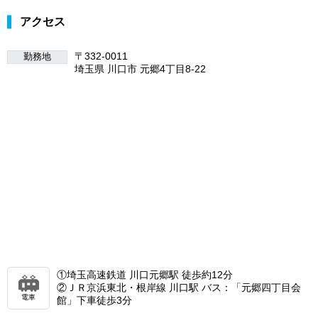
アクセス
〒332-0011
勤務地
埼玉県 川口市 元郷4丁目8-22
①埼玉高速鉄道 川口元郷駅 徒歩約12分
②ＪＲ京浜東北・根岸線 川口駅 バス：「元郷四丁目会
電車
館」下車徒歩3分