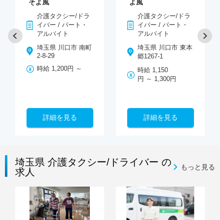
そよ風
よ風
介護タクシー/ドラ
介護タクシー/ドラ
イバー / パート・
イバー / パート・
アルバイト
アルバイト
埼玉県 川口市 南町
埼玉県 川口市 東本
2-8-29
郷1267-1
時給 1,200円 ～
時給 1,150
円 ～ 1,300円
詳細を見る
詳細を見る
埼玉県 介護タクシー/ドライバー の
もっと見る
求人