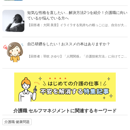
ことができ、職員の成長にも繋がります。この記事では目標設定時の
方法やポイント、キャリア段階別の文例を紹介します。【監修者／専
短気な性格を直したい…解決方法2つを紹介！介護職に向い
門家：脇 健仁】
ているか悩んでいる方へ
【回答者：大関 美里】イライラする気持ちの根っこには、自分が大切
にしているものが隠れています
自己研鑽をしたい！おススメの本はありますか？
【回答者：羽吹 さゆり】「人間関係」「介護技術方法」に分けてご紹
介します！
介護職 セルフマネジメントに関連するキーワード
介護職 健康問題