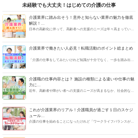
未経験でも大丈夫！はじめての介護の仕事
介護業界に踏み出そう！意外と知らない業界の魅力を徹底
解説！...
日本の高齢化に伴って、高齢者への支援のニーズは年々高まっていま
す。介護業界で仕事をしたいけど、実際どんな業界なんだろう？とお
考えの方へ。この記事では「簡単」かつ「わかりやすく」介護業界を
紹介します！介護職・ヘルパーに転職をしたい方、これから働くか迷
介護業界で働きたい人必見！転職活動のポイント総まとめ
っている方、まだ興味はうすいけれど業界について知りたい方は、ぜ
ひお役立てください！
「介護の仕事をしてみたいけれど知識が十分でなく、一歩を踏み出す
のが不安……」。そうした人に向けて、施設やサービスの種類、介護
業界の業務内容、必要な準備や心構えなどについて解説します。入念
なリサーチで職場とのミスマッチを防ぎ、新しい人生の一歩を踏み出
介護職の仕事内容とは？ 施設の種類による違いや仕事の魅
しましょう！
力に...
近年、高齢者や障がい者への支援のニーズが高まるなか、社会的なニ
ーズも高まり、将来性のある仕事として注目されている介護職。そん
な介護職の主な仕事内容、施設の種類による仕事内容の違い、給与事
情、仕事の魅力など、介護職の仕事に関する基礎知識を徹底解説しま
これが介護業界のリアル！介護職員が過ごす１日のスケジ
す。【執筆者：ささえるラボ編集部】
ュール...
介護の仕事を始めることになったけれど「ワークライフバランスが気
がかり…」という方は少なくありません。また、体力勝負なイメージ
の強い介護業界で「ずっと現場で働き続けられるだろうか…」と不安