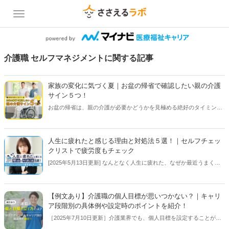
介護職 セルフマネジメントに関する記事
家族の変化に気づく夏｜お盆の帰省で確認したい親の介護
サイン５つ！
お盆の帰省は、親の介護が必要かどうかを見極める絶好のタイミング
です。介護の専門家の実体験をもとに、家族の変化に気づくための５
つのチェックポイントを紹介します。「うちの親はまだ大丈夫」と思
っている方もぜひご覧ください！【執筆者／専門家：伊藤浩一】
人生に疲れたと感じる理由と対処法５選！｜セルフチェッ
クリストで疲労度もチェック
[2025年5月13日更新] なんとなく人生に疲れた、なぜか最近うまくい
かないことが多い、そんな経験はありませんか？この記事では、人生
に疲れた方にむけて、その理由や対処方法をご紹介します。１人で抱
え込まず、周囲を頼ってみましょう。【コラム執筆者／専門家：伊藤
【例文あり】介護職の個人目標が思いつかない？｜キャリ
浩一】
ア段階別の具体例や設定時のポイントを紹介！
［2025年7月10日更新］介護業界でも、個人目標を設定することが重
視されています。目標設定を行うことで、より適切な人事評価を行う