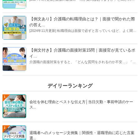
ら、アピールのチャンス。逆質問の内容によっては、熱意を伝えなが
ら事業所の状況を知ることもできます。効果的な逆質問の例とポイン
トを紹介します。【執筆者：ささえるラボ編集部、コラム／専門家：
【例文あり】介護職の転職理由とは？｜面接で聞かれた際
大庭 欣二】
の答え...
[2024年11月更新] 転職理由は面接で必ずと言っていいほど、よく聞か
れる質問です。伝える際には、前の職場で得たことから、転職先で活
かしたいことに結び付けて話しましょう。また、伝え方によっては、
担当者にマイナスイメージを与えることもあるので、この記事では介
【例文付き】介護職の面接対策15問｜面接官が見ているポ
護の転職時に転職理由をどのように伝えるべきか例文付きで解説しま
イ...
す！【執筆者：ささえるラボ編集部】
介護職の面接対策をすると、「どんな質問をされるのか不安…」「ど
う答えればいいのか分からない…。」といった不安が出てくるかと思
います。そんな方のために、この記事では「よくある質問15選」と、
その回答例を解説します。さらに、面接官が見ているポイントや、
デイリーランキング
NG回答例、面接マナーなども徹底解説！【執筆者／専門家：後藤 晴
紀、脇 健仁、伊藤 浩一】
1
会社を休む理由とベストな伝え方│当日欠勤・事前申請のケー
ス...
2
退職者へのメッセージ文例集｜関係性・退職理由に応じた言葉
選...