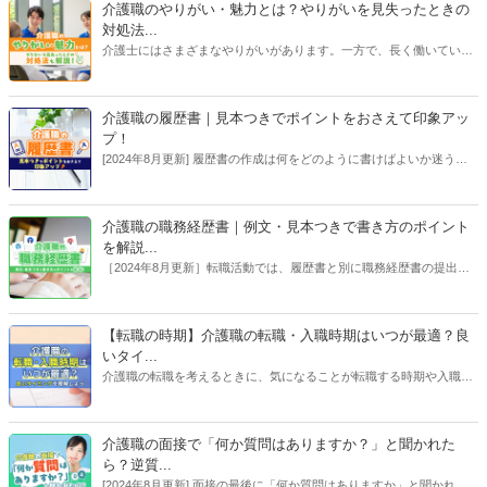
を抱える人もいるでしょう。そこで、施設のサービス形態ごとに、介
介護職のやりがい・魅力とは？やりがいを見失ったときの
護職員が職場でどんな毎日を送っているのか詳しく解説します。「自
対処法...
分がここで働くとしたら…」とイメージする参考にしてください。
介護士にはさまざまなやりがいがあります。一方で、長く働いている
とやりがいや魅力が何であったか見失うこともあると思います。この
記事では介護職のやりがいを解説したあと、やりがいを見失ってしま
った場合の対処法についても解説していきます。介護職のやりがいに
介護職の履歴書｜見本つきでポイントをおさえて印象アッ
ついて知りたい方も、長く働いて初心を取り戻したい方もぜひご覧く
プ！
ださい。
[2024年8月更新] 履歴書の作成は何をどのように書けばよいか迷う方
も多いはずです。しかし、ポイントをおさえてしまえば内定に近づく
履歴書が作成できます。この記事では見本つきでわかりやすくポイン
トを解説します！【執筆者：ささえるラボ編集部】
介護職の職務経歴書｜例文・見本つきで書き方のポイント
を解説...
［2024年8月更新］転職活動では、履歴書と別に職務経歴書の提出を
求められる場合があります。「職務経歴書って難しそう」と思われが
ちですが、この記事を読み進めながら作成すれば採用担当者に自身を
アピールできる職務経歴書が完成します！【執筆者：ささえるラボ編
【転職の時期】介護職の転職・入職時期はいつが最適？良
集部、コラム／専門家：大庭 欣二】
いタイ...
介護職の転職を考えるときに、気になることが転職する時期や入職す
る時期です。そこで今回は、介護職の転職しやすい時期や入職タイミ
ングはいつが良いのか、介護業界や受け入れ側の状況を踏まえて、詳
しく解説します。（コラム：脇 健仁）
介護職の面接で「何か質問はありますか？」と聞かれた
ら？逆質...
[2024年8月更新] 面接の最後に「何か質問はありますか」と聞かれた