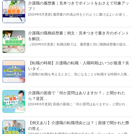
った場合の対処法についても解説していきます。介護職のやりがいに
介護職の履歴書｜見本つきでポイントをおさえて印象アッ
ついて知りたい方も、長く働いて初心を取り戻したい方もぜひご覧く
プ！
ださい。
[2024年8月更新] 履歴書の作成は何をどのように書けばよいか迷う方
も多いはずです。しかし、ポイントをおさえてしまえば内定に近づく
履歴書が作成できます。この記事では見本つきでわかりやすくポイン
トを解説します！【執筆者：ささえるラボ編集部】
介護職の職務経歴書｜例文・見本つきで書き方のポイント
を解説...
［2024年8月更新］転職活動では、履歴書と別に職務経歴書の提出を
求められる場合があります。「職務経歴書って難しそう」と思われが
ちですが、この記事を読み進めながら作成すれば採用担当者に自身を
アピールできる職務経歴書が完成します！【執筆者：ささえるラボ編
【転職の時期】介護職の転職・入職時期はいつが最適？良
集部、コラム／専門家：大庭 欣二】
いタイ...
介護職の転職を考えるときに、気になることが転職する時期や入職す
る時期です。そこで今回は、介護職の転職しやすい時期や入職タイミ
ングはいつが良いのか、介護業界や受け入れ側の状況を踏まえて、詳
しく解説します。（コラム：脇 健仁）
介護職の面接で「何か質問はありますか？」と聞かれた
ら？逆質...
[2024年8月更新] 面接の最後に「何か質問はありますか」と聞かれた
ら、アピールのチャンス。逆質問の内容によっては、熱意を伝えなが
ら事業所の状況を知ることもできます。効果的な逆質問の例とポイン
トを紹介します。【執筆者：ささえるラボ編集部、コラム／専門家：
【例文あり】介護職の転職理由とは？｜面接で聞かれた際
大庭 欣二】
の答え...