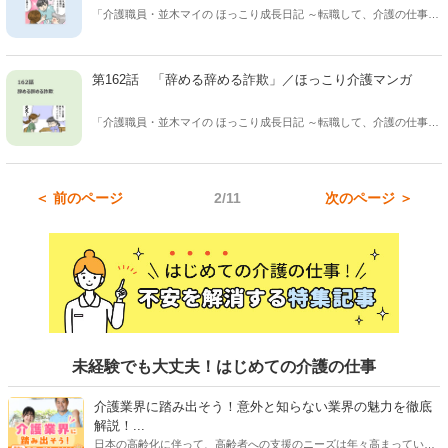
「介護職員・並木マイの ほっこり成長日記 ～転職して、介護の仕事は
じめました～」 保険会社から介護の仕事に転職した、並木マイさん(31
歳)の成長と 介護現場のあるあるを描く、ほっこり癒し系マンガ！ 休
憩時間、このマンガを読んだあなたが クスっと笑えてちょっと癒さ
第162話 「辞める辞める詐欺」／ほっこり介護マンガ
れ、ほっこりした気持ちになれますように。
「介護職員・並木マイの ほっこり成長日記 ～転職して、介護の仕事は
じめました～」 保険会社から介護の仕事に転職した、並木マイさん(31
歳)の成長と 介護現場のあるあるを描く、ほっこり癒し系マンガ！ 休
憩時間、このマンガを読んだあなたが クスっと笑えてちょっと癒さ
＜ 前のページ
2/11
次のページ ＞
れ、ほっこりした気持ちになれますように。
未経験でも大丈夫！はじめての介護の仕事
介護業界に踏み出そう！意外と知らない業界の魅力を徹底
解説！...
日本の高齢化に伴って、高齢者への支援のニーズは年々高まっていま