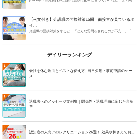
[2024年11月更新] 転職理由は面接で必ずと言っていいほど、よく聞か
れる質問です。伝える際には、前の職場で得たことから、転職先で活
かしたいことに結び付けて話しましょう。また、伝え方によっては、
担当者にマイナスイメージを与えることもあるので、この記事では介
【例文付き】介護職の面接対策15問｜面接官が見ているポ
護の転職時に転職理由をどのように伝えるべきか例文付きで解説しま
イ...
す！【執筆者：ささえるラボ編集部】
介護職の面接対策をすると、「どんな質問をされるのか不安…」「ど
う答えればいいのか分からない…。」といった不安が出てくるかと思
います。そんな方のために、この記事では「よくある質問15選」と、
その回答例を解説します。さらに、面接官が見ているポイントや、
デイリーランキング
NG回答例、面接マナーなども徹底解説！【執筆者／専門家：後藤 晴
紀、脇 健仁、伊藤 浩一】
1
会社を休む理由とベストな伝え方│当日欠勤・事前申請のケー
ス...
2
退職者へのメッセージ文例集｜関係性・退職理由に応じた言葉
選...
3
認知症の人向けのレクリエーション26選！ 効果や押さえてお...