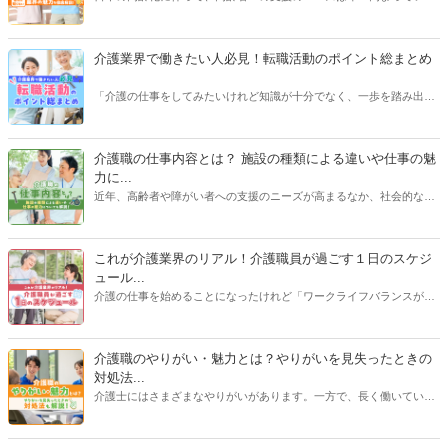
す。介護業界で仕事をしたいけど、実際どんな業界なんだろう？とお
考えの方へ。この記事では「簡単」かつ「わかりやすく」介護業界を
紹介します！介護職・ヘルパーに転職をしたい方、これから働くか迷
介護業界で働きたい人必見！転職活動のポイント総まとめ
っている方、まだ興味はうすいけれど業界について知りたい方は、ぜ
ひお役立てください！
「介護の仕事をしてみたいけれど知識が十分でなく、一歩を踏み出す
のが不安……」。そうした人に向けて、施設やサービスの種類、介護
業界の業務内容、必要な準備や心構えなどについて解説します。入念
なリサーチで職場とのミスマッチを防ぎ、新しい人生の一歩を踏み出
介護職の仕事内容とは？ 施設の種類による違いや仕事の魅
しましょう！
力に...
近年、高齢者や障がい者への支援のニーズが高まるなか、社会的なニ
ーズも高まり、将来性のある仕事として注目されている介護職。そん
な介護職の主な仕事内容、施設の種類による仕事内容の違い、給与事
情、仕事の魅力など、介護職の仕事に関する基礎知識を徹底解説しま
これが介護業界のリアル！介護職員が過ごす１日のスケジ
す。【執筆者：ささえるラボ編集部】
ュール...
介護の仕事を始めることになったけれど「ワークライフバランスが気
がかり…」という方は少なくありません。また、体力勝負なイメージ
の強い介護業界で「ずっと現場で働き続けられるだろうか…」と不安
を抱える人もいるでしょう。そこで、施設のサービス形態ごとに、介
介護職のやりがい・魅力とは？やりがいを見失ったときの
護職員が職場でどんな毎日を送っているのか詳しく解説します。「自
対処法...
分がここで働くとしたら…」とイメージする参考にしてください。
介護士にはさまざまなやりがいがあります。一方で、長く働いている
とやりがいや魅力が何であったか見失うこともあると思います。この
記事では介護職のやりがいを解説したあと、やりがいを見失ってしま