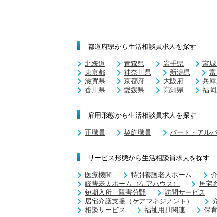
都道府県から生活相談員求人を探す
北海道
青森県
岩手県
宮城
東京都
神奈川県
新潟県
富
滋賀県
京都府
大阪府
兵庫
香川県
愛媛県
高知県
福岡
雇用形態から生活相談員求人を探す
正職員
契約職員
パート・アル
サービス形態から生活相談員求人を探す
医療機関
特別養護老人ホーム
軽費老人ホーム（ケアハウス）
居宅
短期入所 障害分野
訪問サービス
居宅介護支援（ケアマネジメント）
相談サービス
福祉用具関連
保