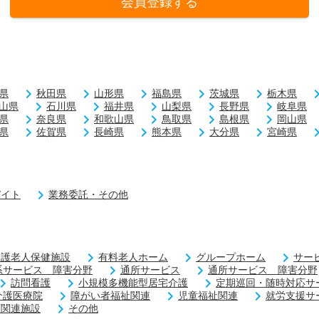
会員登録する
県
秋田県
山形県
福島県
茨城県
栃木県
山県
石川県
福井県
山梨県
長野県
岐阜県
県
奈良県
和歌山県
鳥取県
島根県
岡山県
県
佐賀県
長崎県
熊本県
大分県
宮崎県
バイト
業務委託・その他
介護老人保健施設
有料老人ホーム
グループホーム
サー
系サービス 障害分野
通所サービス
通所サービス 障害分野
訪問看護
小規模多機能型居宅介護
定期巡回・随時対応サ
介護医療院
障がい者福祉関連
児童福祉関連
就労支援サ
育関連施設
その他