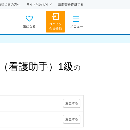
用担当者の方へ
サイト利用ガイド
履歴書を作成する
ログイン
気になる
メニュー
会員登録
（看護助手）1級
の
変更
する
変更
する