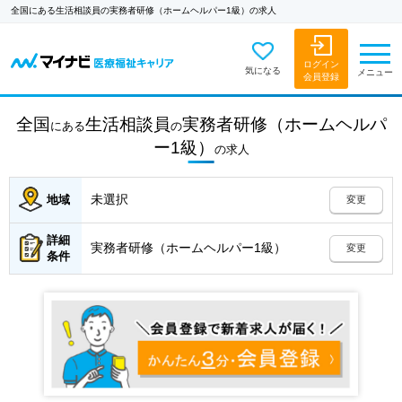
全国にある生活相談員の実務者研修（ホームヘルパー1級）の求人
ログイン
気になる
メニュー
会員登録
全国
生活相談員
実務者研修（ホームヘルパ
にある
の
ー1級）
の
求人
未選択
地域
変更
詳細
実務者研修（ホームヘルパー1級）
変更
条件