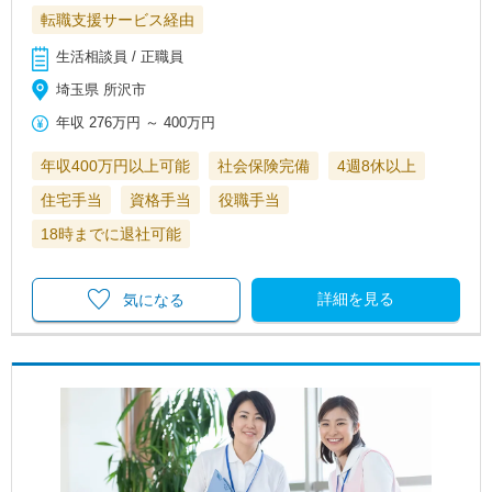
転職支援サービス経由
生活相談員 / 正職員
埼玉県 所沢市
年収
276万円
～
400万円
年収400万円以上可能
社会保険完備
4週8休以上
住宅手当
資格手当
役職手当
18時までに退社可能
詳細を見る
気になる