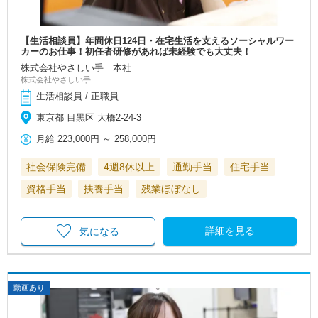
【生活相談員】年間休日124日・在宅生活を支えるソーシャルワー
カーのお仕事！初任者研修があれば未経験でも大丈夫！
株式会社やさしい手 本社
株式会社やさしい手
生活相談員 / 正職員
東京都 目黒区 大橋2-24-3
月給
223,000円
～
258,000円
社会保険完備
4週8休以上
通勤手当
住宅手当
資格手当
扶養手当
残業ほぼなし
…
詳細を見る
気になる
動画あり