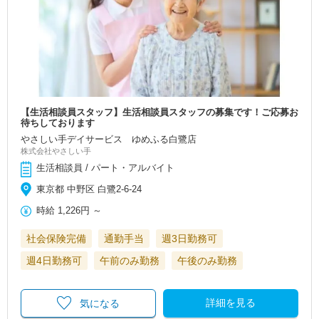
【生活相談員スタッフ】生活相談員スタッフの募集です！ご応募お
待ちしております
やさしい手デイサービス ゆめふる白鷺店
株式会社やさしい手
生活相談員 / パート・アルバイト
東京都 中野区 白鷺2-6-24
時給
1,226円
～
社会保険完備
通勤手当
週3日勤務可
週4日勤務可
午前のみ勤務
午後のみ勤務
詳細を見る
気になる