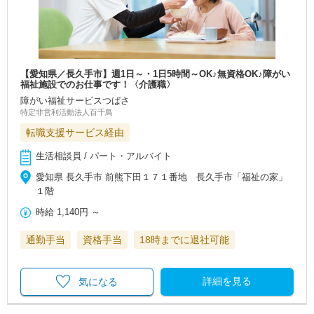
【愛知県／長久手市】週1日～・1日5時間～OK♪無資格OK♪障がい
福祉施設でのお仕事です！〈介護職〉
障がい福祉サービスつばさ
特定非営利活動法人百千鳥
転職支援サービス経由
生活相談員 / パート・アルバイト
愛知県 長久手市 前熊下田１７１番地 長久手市「福祉の家」
１階
時給
1,140円
～
通勤手当
資格手当
18時までに退社可能
詳細を見る
気になる