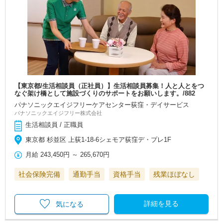
【東京都/生活相談員（正社員）】生活相談員募集！人と人とをつ
なぐ架け橋として施設づくりのサポートをお願いします。/882
パナソニックエイジフリーケアセンター荻窪・デイサービス
パナソニックエイジフリー株式会社
生活相談員 / 正職員
東京都 杉並区 上荻1-18-6シェモア荻窪デ・プレ1F
月給
243,450円
～
265,670円
社会保険完備
通勤手当
資格手当
残業ほぼなし
詳細を見る
気になる