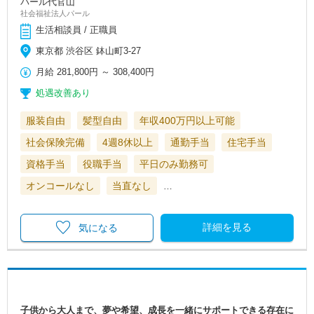
パール代官山
社会福祉法人パール
生活相談員 / 正職員
東京都 渋谷区 鉢山町3-27
月給
281,800円
～
308,400円
処遇改善あり
服装自由
髪型自由
年収400万円以上可能
社会保険完備
4週8休以上
通勤手当
住宅手当
資格手当
役職手当
平日のみ勤務可
オンコールなし
当直なし
…
詳細を見る
気になる
子供から大人まで、夢や希望、成長を一緒にサポートできる存在に