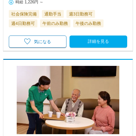
時給
1,226円
～
社会保険完備
通勤手当
週3日勤務可
週4日勤務可
午前のみ勤務
午後のみ勤務
詳細を見る
気になる