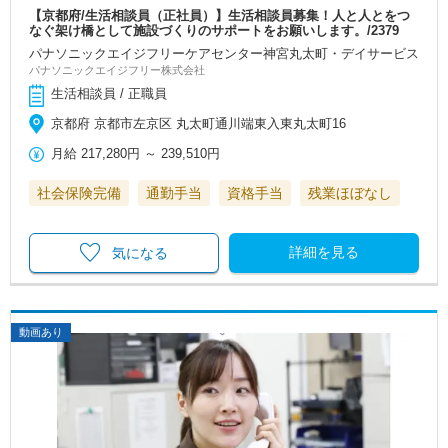
【京都府/生活相談員（正社員）】生活相談員募集！人と人とをつ
なぐ架け橋として施設づくりのサポートをお願いします。/2379
パナソニックエイジフリーケアセンター神宮丸太町・デイサービス
パナソニックエイジフリー株式会社
生活相談員 / 正職員
京都府 京都市左京区 丸太町通川端東入東丸太町16
月給
217,280円
～
239,510円
社会保険完備
通勤手当
資格手当
残業ほぼなし
詳細を見る
気になる
動画あり