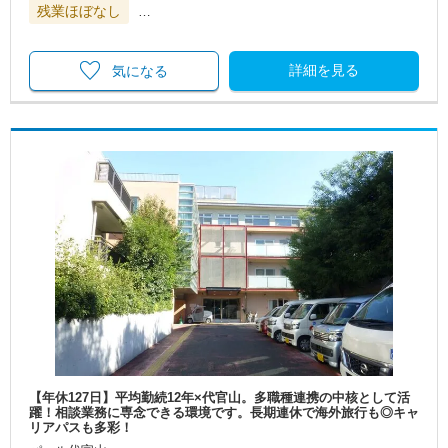
残業ほぼなし
…
詳細を見る
気になる
【年休127日】平均勤続12年×代官山。多職種連携の中核として活
躍！相談業務に専念できる環境です。長期連休で海外旅行も◎キャ
リアパスも多彩！