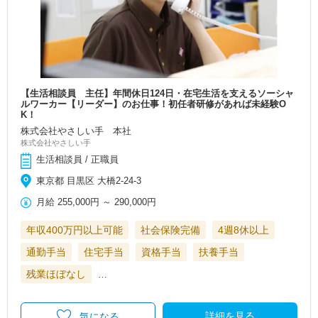
【生活相談員 主任】年間休日124日・在宅生活を支えるソーシャ
ルワーカー【リーダー】のお仕事！初任者研修があれば未経験O
K！
株式会社やさしい手 本社
株式会社やさしい手
生活相談員 / 正職員
東京都 目黒区 大橋2-24-3
月給
255,000円
～
290,000円
年収400万円以上可能
社会保険完備
4週8休以上
通勤手当
住宅手当
資格手当
扶養手当
残業ほぼなし
…
詳細を見る
気になる