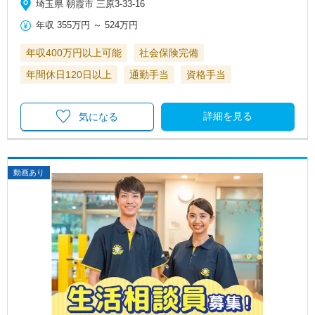
埼玉県 朝霞市 三原3-33-16
年収
355万円
～
524万円
年収400万円以上可能
社会保険完備
年間休日120日以上
通勤手当
資格手当
詳細を見る
気になる
動画あり