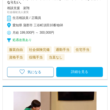
なりたい。
相談支援 楽翔
社会福祉法人楽笑
生活相談員 / 正職員
愛知県 蒲郡市 三谷町須田10番地68
月給
199,000円
～
300,000円
処遇改善あり
服装自由
社会保険完備
通勤手当
住宅手当
資格手当
役職手当
当直なし
詳細を見る
気になる