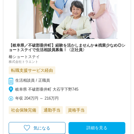
【岐阜県／不破郡垂井町】経験を活かしませんか★残業少なめ◎シ
ョートステイで生活相談員募集！〈正社員〉
椿ショートステイ
株式会社トラエント
転職支援サービス経由
生活相談員 / 正職員
岐阜県 不破郡垂井町 大石字下野745
年収
204万円
～
216万円
社会保険完備
通勤手当
資格手当
詳細を見る
気になる