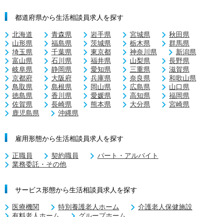
都道府県から生活相談員求人を探す
北海道
青森県
岩手県
宮城県
秋田県
山形県
福島県
茨城県
栃木県
群馬県
埼玉県
千葉県
東京都
神奈川県
新潟県
富山県
石川県
福井県
山梨県
長野県
岐阜県
静岡県
愛知県
三重県
滋賀県
京都府
大阪府
兵庫県
奈良県
和歌山県
鳥取県
島根県
岡山県
広島県
山口県
徳島県
香川県
愛媛県
高知県
福岡県
佐賀県
長崎県
熊本県
大分県
宮崎県
鹿児島県
沖縄県
雇用形態から生活相談員求人を探す
正職員
契約職員
パート・アルバイト
業務委託・その他
サービス形態から生活相談員求人を探す
医療機関
特別養護老人ホーム
介護老人保健施設
有料老人ホーム
グループホーム