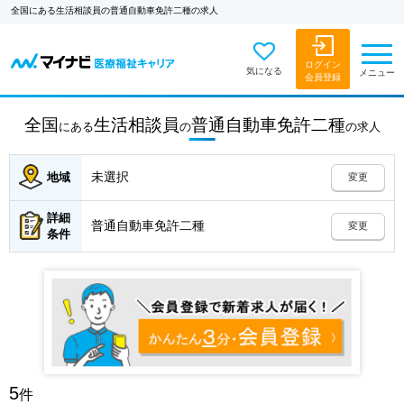
全国にある生活相談員の普通自動車免許二種の求人
ログイン
気になる
メニュー
会員登録
全国
生活相談員
普通自動車免許二種
にある
の
の
求人
未選択
地域
変更
詳細
普通自動車免許二種
変更
条件
5
件