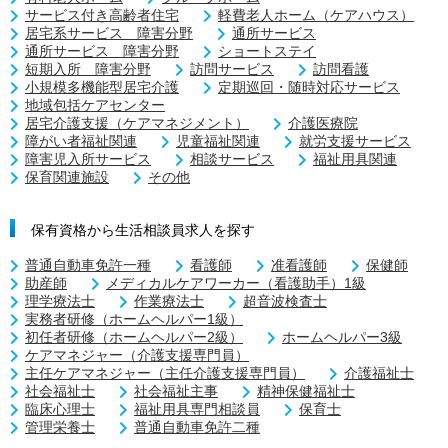
サービス付き高齢者住宅
軽費老人ホーム（ケアハウス）
居宅系サービス 障害分野
通所サービス
通所サービス 障害分野
ショートステイ
短期入所 障害分野
訪問サービス
訪問看護
小規模多機能型居宅介護
定期巡回・随時対応サービス
地域包括ケアセンター
居宅介護支援（ケアマネジメント）
介護医療院
障がい者福祉関連
児童福祉関連
就労支援サービス
障害児入所サービス
相談サービス
福祉用具関連
保育関連施設
その他
保有資格から生活相談員求人を探す
普通自動車免許一種
看護師
准看護師
保健師
助産師
メディカルケアワーカー（看護助手）1級
理学療法士
作業療法士
超音波検査士
実務者研修（ホームヘルパー1級）
初任者研修（ホームヘルパー2級）
ホームヘルパー3級
ケアマネジャー（介護支援専門員）
主任ケアマネジャー（主任介護支援専門員）
介護福祉士
社会福祉士
社会福祉主事
精神保健福祉士
臨床心理士
福祉用具専門相談員
保育士
管理栄養士
普通自動車免許二種