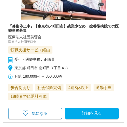
『募集停止中』【東京都／町田市】残業少なめ 療養型病院での医
療事務募集
医療法人社団芙蓉会
医療法人社団芙蓉会
転職支援サービス経由
受付・医療事務 / 正職員
東京都 町田市 南町田３丁目４３－１
月給
180,000円
～
350,000円
歩合制あり
社会保険完備
4週8休以上
通勤手当
18時までに退社可能
詳細を見る
気になる