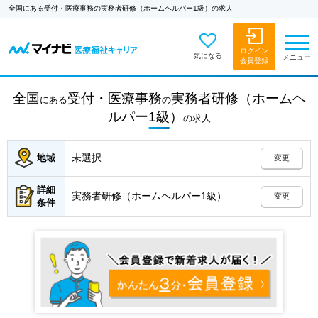
全国にある受付・医療事務の実務者研修（ホームヘルパー1級）の求人
ログイン
気になる
メニュー
会員登録
全国
受付・医療事務
実務者研修（ホームヘ
にある
の
ルパー1級）
の
求人
未選択
地域
変更
詳細
実務者研修（ホームヘルパー1級）
変更
条件