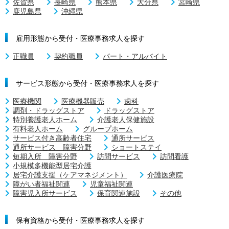
佐賀県
長崎県
熊本県
大分県
宮崎県
鹿児島県
沖縄県
雇用形態から受付・医療事務求人を探す
正職員
契約職員
パート・アルバイト
サービス形態から受付・医療事務求人を探す
医療機関
医療機器販売
歯科
調剤・ドラッグストア
ドラッグストア
特別養護老人ホーム
介護老人保健施設
有料老人ホーム
グループホーム
サービス付き高齢者住宅
通所サービス
通所サービス 障害分野
ショートステイ
短期入所 障害分野
訪問サービス
訪問看護
小規模多機能型居宅介護
居宅介護支援（ケアマネジメント）
介護医療院
障がい者福祉関連
児童福祉関連
障害児入所サービス
保育関連施設
その他
保有資格から受付・医療事務求人を探す