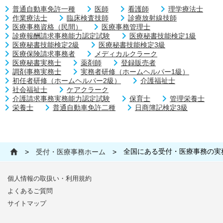
普通自動車免許一種
医師
看護師
理学療法士
作業療法士
臨床検査技師
診療放射線技師
医療事務資格（民間）
医療事務管理士
診療報酬請求事務能力認定試験
医療秘書技能検定1級
医療秘書技能検定2級
医療秘書技能検定3級
医療保険請求事務者
メディカルクラーク
医療秘書実務士
薬剤師
登録販売者
調剤事務実務士
実務者研修（ホームヘルパー1級）
初任者研修（ホームヘルパー2級）
介護福祉士
社会福祉士
ケアクラーク
介護請求事務実務能力認定試験
保育士
管理栄養士
栄養士
普通自動車免許二種
日商簿記検定3級
全国にある受付・医療事務の実
>
受付・医療事務ホーム
>
個人情報の取扱い・利用規約
よくあるご質問
サイトマップ