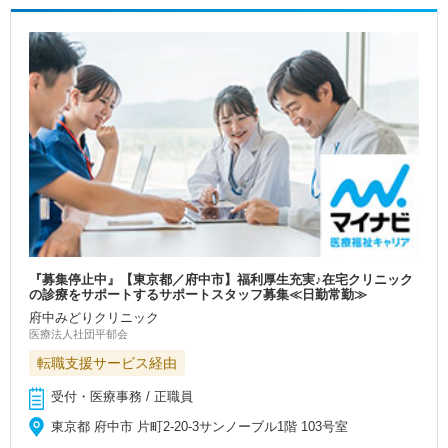
『募集停止中』【東京都／府中市】福利厚生充実♪在宅クリニック
の診療をサポートするサポートスタッフ募集≪日勤常勤≫
府中みどりクリニック
医療法人社団平郁会
転職支援サービス経由
受付・医療事務 / 正職員
東京都 府中市 片町2-20-3サンノーブル1階 103号室