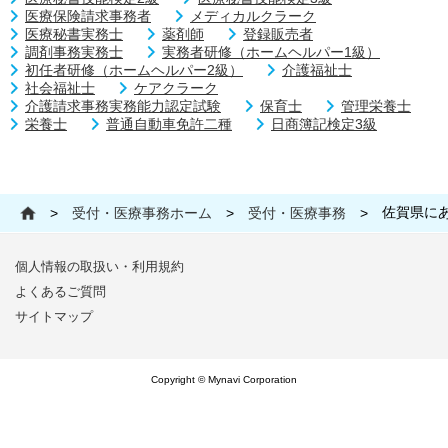
医療保険請求事務者
メディカルクラーク
医療秘書実務士
薬剤師
登録販売者
調剤事務実務士
実務者研修（ホームヘルパー1級）
初任者研修（ホームヘルパー2級）
介護福祉士
社会福祉士
ケアクラーク
介護請求事務実務能力認定試験
保育士
管理栄養士
栄養士
普通自動車免許二種
日商簿記検定3級
佐賀県に
>
受付・医療事務ホーム
>
受付・医療事務
>
個人情報の取扱い・利用規約
よくあるご質問
サイトマップ
Copyright © Mynavi Corporation