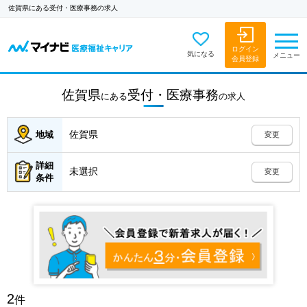
佐賀県にある受付・医療事務の求人
ログイン
気になる
メニュー
会員登録
佐賀県
受付・医療事務
にある
の
求人
佐賀県
地域
変更
詳細
未選択
変更
条件
2
件