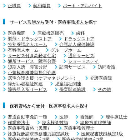
正職員
契約職員
パート・アルバイト
サービス形態から受付・医療事務求人を探す
医療機関
医療機器販売
歯科
調剤・ドラッグストア
ドラッグストア
特別養護老人ホーム
介護老人保健施設
有料老人ホーム
グループホーム
サービス付き高齢者住宅
通所サービス
通所サービス 障害分野
ショートステイ
短期入所 障害分野
訪問サービス
訪問看護
小規模多機能型居宅介護
居宅介護支援（ケアマネジメント）
介護医療院
障がい者福祉関連
児童福祉関連
障害児入所サービス
保育関連施設
その他
保有資格から受付・医療事務求人を探す
普通自動車免許一種
医師
看護師
理学療法士
作業療法士
臨床検査技師
診療放射線技師
医療事務資格（民間）
医療事務管理士
診療報酬請求事務能力認定試験
医療秘書技能検定1級
医療秘書技能検定2級
医療秘書技能検定3級