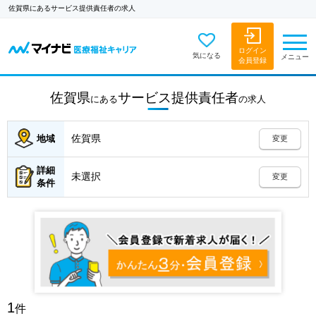
佐賀県にあるサービス提供責任者の求人
ログイン
気になる
メニュー
会員登録
佐賀県
サービス提供責任者
にある
の
求人
佐賀県
地域
変更
詳細
未選択
変更
条件
1
件