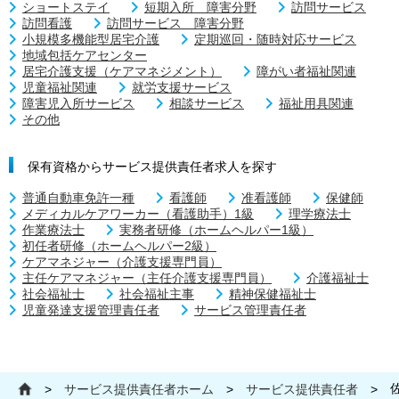
ショートステイ
短期入所 障害分野
訪問サービス
訪問看護
訪問サービス 障害分野
小規模多機能型居宅介護
定期巡回・随時対応サービス
地域包括ケアセンター
居宅介護支援（ケアマネジメント）
障がい者福祉関連
児童福祉関連
就労支援サービス
障害児入所サービス
相談サービス
福祉用具関連
その他
保有資格からサービス提供責任者求人を探す
普通自動車免許一種
看護師
准看護師
保健師
メディカルケアワーカー（看護助手）1級
理学療法士
作業療法士
実務者研修（ホームヘルパー1級）
初任者研修（ホームヘルパー2級）
ケアマネジャー（介護支援専門員）
主任ケアマネジャー（主任介護支援専門員）
介護福祉士
社会福祉士
社会福祉主事
精神保健福祉士
児童発達支援管理責任者
サービス管理責任者
>
サービス提供責任者ホーム
>
サービス提供責任者
>