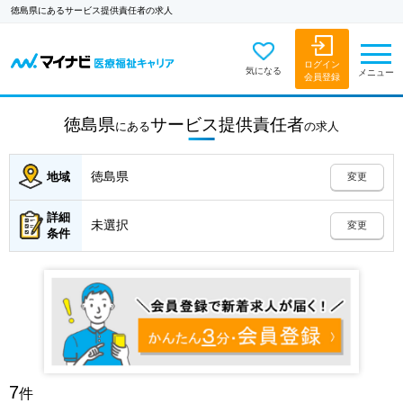
徳島県にあるサービス提供責任者の求人
ログイン
気になる
メニュー
会員登録
徳島県
サービス提供責任者
にある
の
求人
徳島県
地域
変更
詳細
未選択
変更
条件
7
件