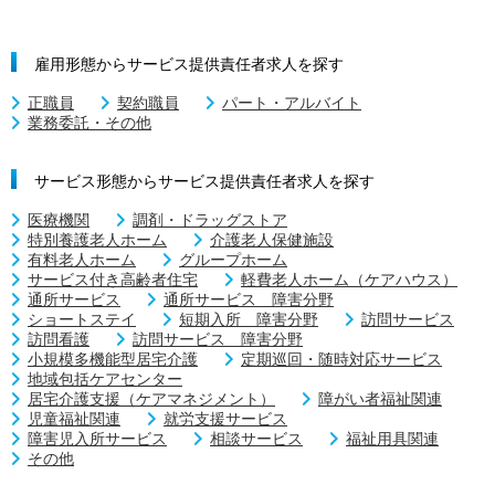
雇用形態からサービス提供責任者求人を探す
正職員
契約職員
パート・アルバイト
業務委託・その他
サービス形態からサービス提供責任者求人を探す
医療機関
調剤・ドラッグストア
特別養護老人ホーム
介護老人保健施設
有料老人ホーム
グループホーム
サービス付き高齢者住宅
軽費老人ホーム（ケアハウス）
通所サービス
通所サービス 障害分野
ショートステイ
短期入所 障害分野
訪問サービス
訪問看護
訪問サービス 障害分野
小規模多機能型居宅介護
定期巡回・随時対応サービス
地域包括ケアセンター
居宅介護支援（ケアマネジメント）
障がい者福祉関連
児童福祉関連
就労支援サービス
障害児入所サービス
相談サービス
福祉用具関連
その他