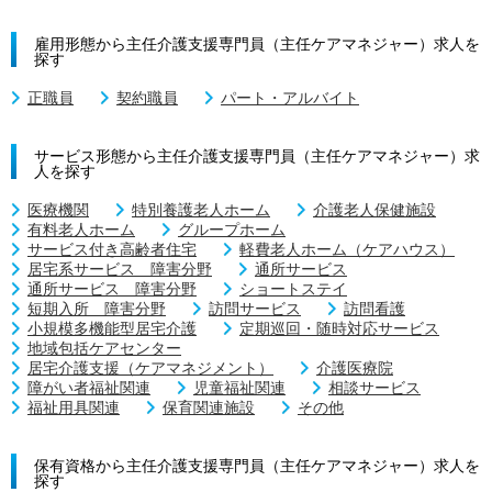
雇用形態から主任介護支援専門員（主任ケアマネジャー）求人を
探す
正職員
契約職員
パート・アルバイト
サービス形態から主任介護支援専門員（主任ケアマネジャー）求
人を探す
医療機関
特別養護老人ホーム
介護老人保健施設
有料老人ホーム
グループホーム
サービス付き高齢者住宅
軽費老人ホーム（ケアハウス）
居宅系サービス 障害分野
通所サービス
通所サービス 障害分野
ショートステイ
短期入所 障害分野
訪問サービス
訪問看護
小規模多機能型居宅介護
定期巡回・随時対応サービス
地域包括ケアセンター
居宅介護支援（ケアマネジメント）
介護医療院
障がい者福祉関連
児童福祉関連
相談サービス
福祉用具関連
保育関連施設
その他
保有資格から主任介護支援専門員（主任ケアマネジャー）求人を
探す