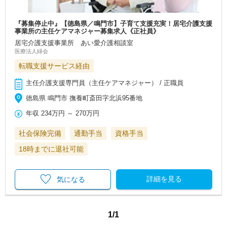
『募集停止中』【徳島県／鳴門市】子育て支援充実！居宅介護支援
事業所の主任ケアマネジャー募集求人《正社員》
居宅介護支援事業所 あい愛介護相談室
医療法人緑会
転職支援サービス経由
主任介護支援専門員（主任ケアマネジャー） / 正職員
徳島県 鳴門市 撫養町斎田字北浜95番地
年収
234万円
～
270万円
社会保険完備
通勤手当
資格手当
18時までに退社可能
詳細を見る
気になる
1/1