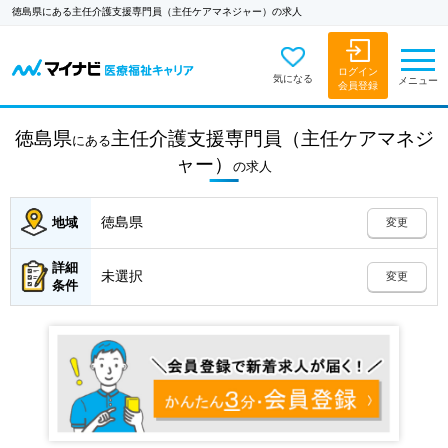
徳島県にある主任介護支援専門員（主任ケアマネジャー）の求人
ログイン
気になる
メニュー
会員登録
徳島県
主任介護支援専門員（主任ケアマネジ
にある
ャー）
の
求人
徳島県
地域
変更
詳細
未選択
変更
条件