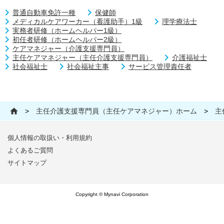
普通自動車免許一種
保健師
メディカルケアワーカー（看護助手）1級
理学療法士
実務者研修（ホームヘルパー1級）
初任者研修（ホームヘルパー2級）
ケアマネジャー（介護支援専門員）
主任ケアマネジャー（主任介護支援専門員）
介護福祉士
社会福祉士
社会福祉主事
サービス管理責任者
>
主任介護支援専門員（主任ケアマネジャー）ホーム
>
主
個人情報の取扱い・利用規約
よくあるご質問
サイトマップ
Copyright © Mynavi Corporation