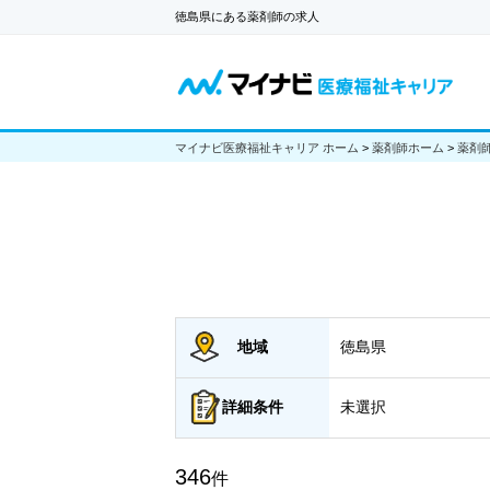
徳島県にある薬剤師の求人
マイナビ医療福祉キャリア ホーム
>
薬剤師ホーム
>
薬剤
地域
徳島県
詳細
条件
未選択
346
件