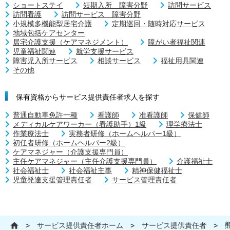
ショートステイ
短期入所 障害分野
訪問サービス
訪問看護
訪問サービス 障害分野
小規模多機能型居宅介護
定期巡回・随時対応サービス
地域包括ケアセンター
居宅介護支援（ケアマネジメント）
障がい者福祉関連
児童福祉関連
就労支援サービス
障害児入所サービス
相談サービス
福祉用具関連
その他
保有資格からサービス提供責任者求人を探す
普通自動車免許一種
看護師
准看護師
保健師
メディカルケアワーカー（看護助手）1級
理学療法士
作業療法士
実務者研修（ホームヘルパー1級）
初任者研修（ホームヘルパー2級）
ケアマネジャー（介護支援専門員）
主任ケアマネジャー（主任介護支援専門員）
介護福祉士
社会福祉士
社会福祉主事
精神保健福祉士
児童発達支援管理責任者
サービス管理責任者
>
サービス提供責任者ホーム
>
サービス提供責任者
>