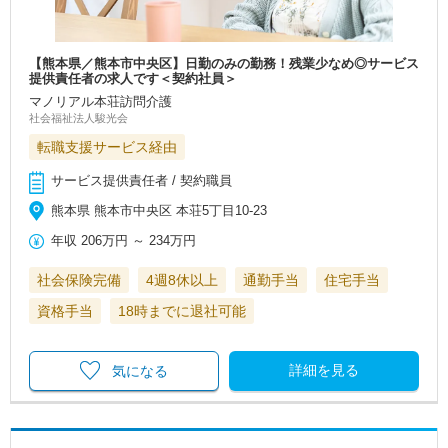
【熊本県／熊本市中央区】日勤のみの勤務！残業少なめ◎サービス
提供責任者の求人です＜契約社員＞
マノリアル本荘訪問介護
社会福祉法人駿光会
転職支援サービス経由
サービス提供責任者 / 契約職員
熊本県 熊本市中央区 本荘5丁目10-23
年収
206万円
～
234万円
社会保険完備
4週8休以上
通勤手当
住宅手当
資格手当
18時までに退社可能
詳細を見る
気になる