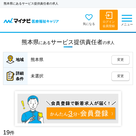
熊本県にあるサービス提供責任者の求人
ログイン
気になる
メニュー
会員登録
熊本県
サービス提供責任者
にある
の
求人
熊本県
地域
変更
詳細
未選択
変更
条件
19
件