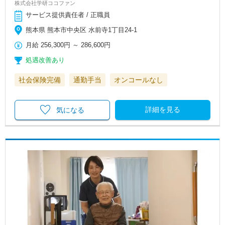
株式会社学研ココファン
サービス提供責任者 / 正職員
熊本県 熊本市中央区 水前寺1丁目24-1
月給
256,300円
～
286,600円
処遇改善あり
社会保険完備
通勤手当
オンコールなし
詳細を見る
気になる