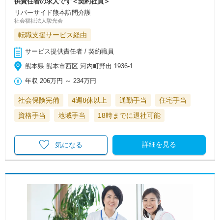
供責任者の求人です＜契約社員＞
リバーサイド熊本訪問介護
社会福祉法人駿光会
転職支援サービス経由
サービス提供責任者 / 契約職員
熊本県 熊本市西区 河内町野出 1936-1
年収
206万円
～
234万円
社会保険完備
4週8休以上
通勤手当
住宅手当
資格手当
地域手当
18時までに退社可能
詳細を見る
気になる