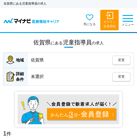
佐賀県にある児童指導員の求人
ログイン
気になる
メニュー
会員登録
佐賀県
児童指導員
にある
の
求人
佐賀県
地域
変更
詳細
未選択
変更
条件
1
件