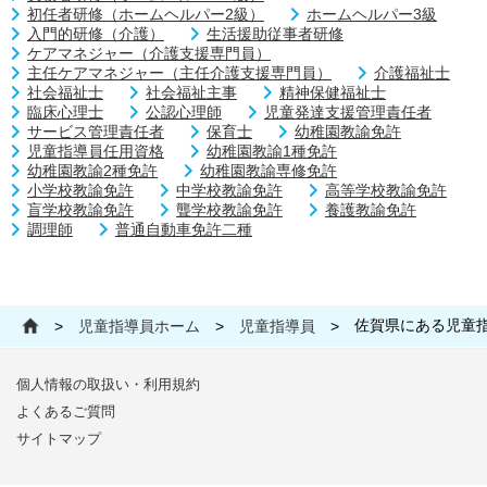
初任者研修（ホームヘルパー2級）
ホームヘルパー3級
入門的研修（介護）
生活援助従事者研修
ケアマネジャー（介護支援専門員）
主任ケアマネジャー（主任介護支援専門員）
介護福祉士
社会福祉士
社会福祉主事
精神保健福祉士
臨床心理士
公認心理師
児童発達支援管理責任者
サービス管理責任者
保育士
幼稚園教諭免許
児童指導員任用資格
幼稚園教諭1種免許
幼稚園教諭2種免許
幼稚園教諭専修免許
小学校教諭免許
中学校教諭免許
高等学校教諭免許
盲学校教諭免許
聾学校教諭免許
養護教諭免許
調理師
普通自動車免許二種
佐賀県にある児童
>
児童指導員ホーム
>
児童指導員
>
個人情報の取扱い・利用規約
よくあるご質問
サイトマップ