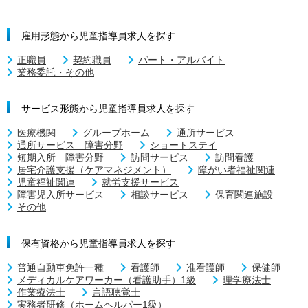
雇用形態から児童指導員求人を探す
正職員
契約職員
パート・アルバイト
業務委託・その他
サービス形態から児童指導員求人を探す
医療機関
グループホーム
通所サービス
通所サービス 障害分野
ショートステイ
短期入所 障害分野
訪問サービス
訪問看護
居宅介護支援（ケアマネジメント）
障がい者福祉関連
児童福祉関連
就労支援サービス
障害児入所サービス
相談サービス
保育関連施設
その他
保有資格から児童指導員求人を探す
普通自動車免許一種
看護師
准看護師
保健師
メディカルケアワーカー（看護助手）1級
理学療法士
作業療法士
言語聴覚士
実務者研修（ホームヘルパー1級）