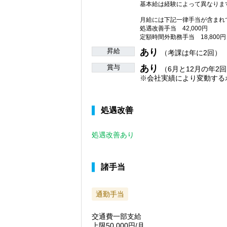
基本給は経験によって異なりま
月給には下記一律手当が含まれ
処遇改善手当 42,000円
定額時間外勤務手当 18,800円
昇給
あり
（考課は年に2回）
賞与
あり
（6月と12月の年2回
※会社実績により変動する
処遇改善
処遇改善あり
諸手当
通勤手当
交通費一部支給
上限50,000円/月