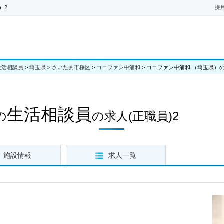
）2
採
生活相談員
>
埼玉県
>
さいたま市桜区
>
ココファン中浦和
>
ココファン中浦和 （埼玉県）の
生活相談員
の
の求人
(正職員)2
施設情報
求人一覧