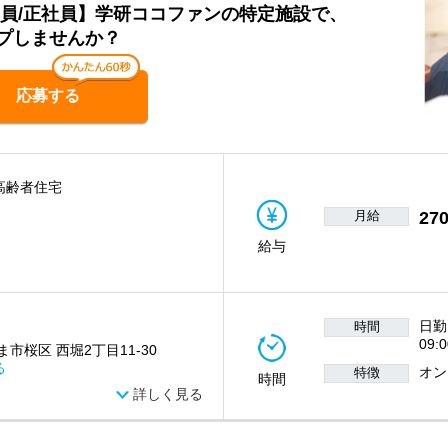
談員/正社員】学研ココファンの特定施設で、
プしませんか？
応募する
高齢者住宅
月給
270
給与
日勤
時間
09:
市桜区 西堀2丁目11-30
る
オン
特徴
時間
詳しく見る