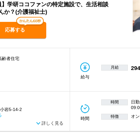
社員】学研ココファンの特定施設で、生活相談
か？(介護福祉士)
応募する
高齢者住宅
月給
294
給与
日勤
時間
09:
岩5-14-2
る
オン
特徴
時間
詳しく見る