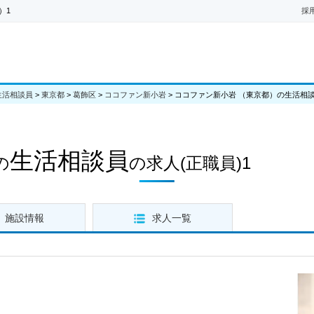
）1
採
生活相談員
>
東京都
>
葛飾区
>
ココファン新小岩
>
ココファン新小岩 （東京都）の生活相談
生活相談員
の
の求人
(正職員)1
施設情報
求人一覧