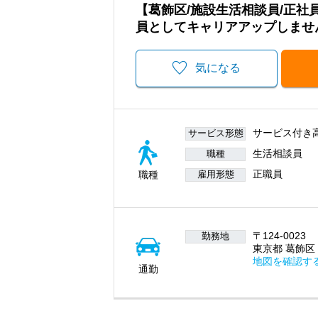
【葛飾区/施設生活相談員/正
員としてキャリアアップしません
気になる
サービス付き
サービス形態
生活相談員
職種
正職員
職種
雇用形態
〒124-0023
勤務地
東京都 葛飾区 小
地図を確認す
通勤