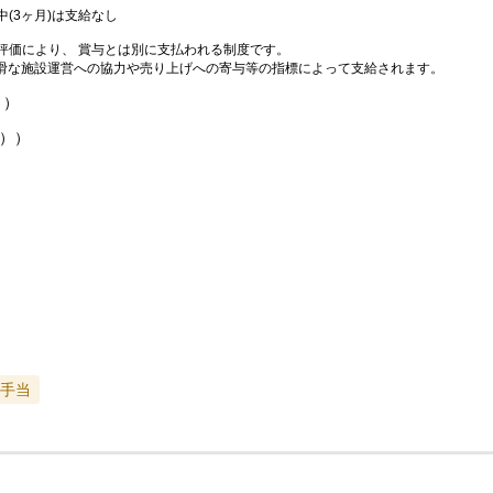
(3ヶ月)は支給なし
評価により、 賞与とは別に支払われる制度です。
、 円滑な施設運営への協力や売り上げへの寄与等の指標によって支給されます。
））
月））
手当