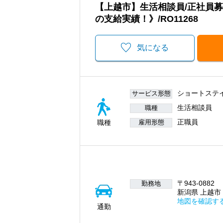
【上越市】生活相談員/正社員
の支給実績！》/RO11268
気になる
ショートステ
サービス形態
生活相談員
職種
正職員
職種
雇用形態
〒943-0882
勤務地
新潟県 上越市 
地図を確認す
通勤