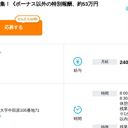
募集！《ボーナス以外の特別報酬、約53万円
応募する
イ
月給
240
給与
8:0
時間
8:3
休憩
残業
大字中田原105番地71
※1
る
時間
以内
残業
特徴