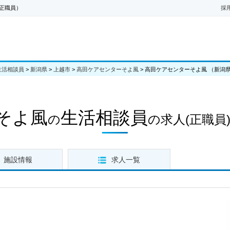
正職員）
採
生活相談員
>
新潟県
>
上越市
>
高田ケアセンターそよ風
>
高田ケアセンターそよ風 （新潟
そよ風
生活相談員
の
の求人
(正職員
施設情報
求人一覧