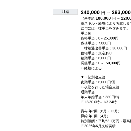
月給
240,000
283,000
円 ～
180,000
220,
（基本給
円 ～
※スキル・経験により考慮しま
給与には一律手当を含みます。
手当例
資格手当：0～25,000円
職務手当：7,000円
一律処遇改善手当：30,000円
住宅手当：規定あり
精勤手当：8,000円
調整手当：0～150,000円
※経験による
▼下記別途支給
夜勤手当：6,000円/回
※夜勤を行った場合支給
通勤手当
年末年始手当：380円/時
※12/30 0時～1/3 24時
賞与 年2回（6月・12月）
昇給 年1回（4月）
特別報酬：平均53.1万円（最高
※2025年6月支給実績