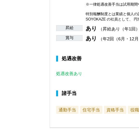
※一律処遇改善手当は試用期間中
特別報酬制度とは業績と個人の
SOYOKAZE の社員として
昇給
あり
（昇給あり（年1回
賞与
あり
（年2回（6月・12
処遇改善
処遇改善あり
諸手当
通勤手当
住宅手当
資格手当
役職