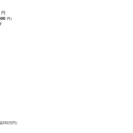
円
000
円）
す
額250万円）