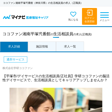
ココファン湘南平塚弐番館（神奈川県）の生活相談員の求人（正職員）
ログイン
気になる
メニュー
会員登録
ココファン湘南平塚弐番館
生活相談員
の
の求人
(正職員)
求人詳細
施設情報
求人一覧
通所サービス
株式会社学研ココファン
【平塚市/デイサービスの生活相談員/正社員】学研ココファンの脳活
性デイサービスで、生活相談員としてキャリアアップしませんか？