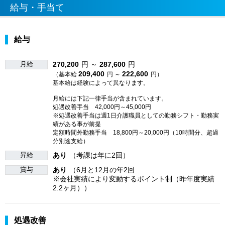
給与・手当て
給与
月給
270,200
円 ～
287,600
円
209,400
222,600
（基本給
円 ～
円）
基本給は経験によって異なります。
月給には下記一律手当が含まれています。
処遇改善手当 42,000円～45,000円
※処遇改善手当は週1日介護職員としての勤務シフト・勤務実
績がある事が前提
定額時間外勤務手当 18,800円～20,000円（10時間分、超過
分別途支給）
昇給
あり
（考課は年に2回）
賞与
あり
（6月と12月の年2回
※会社実績により変動するポイント制（昨年度実績
2.2ヶ月））
処遇改善