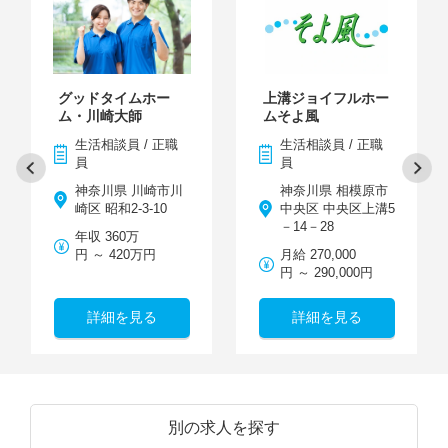
グッドタイムホー
上溝ジョイフルホー
ム・川崎大師
ムそよ風
生活相談員 / 正職
生活相談員 / 正職
員
員
神奈川県 川崎市川
神奈川県 相模原市
崎区 昭和2-3-10
中央区 中央区上溝5
－14－28
年収 360万
円 ～ 420万円
月給 270,000
円 ～ 290,000円
詳細を見る
詳細を見る
別の求人を探す