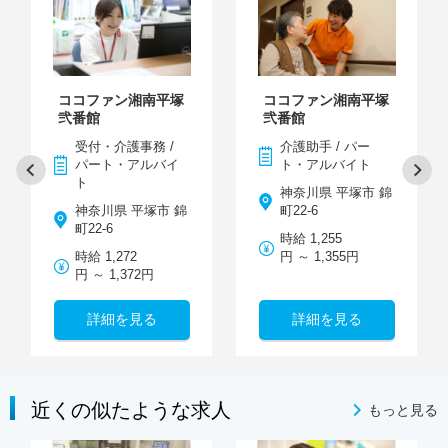
ココファン湘南平塚
ココファン湘南平塚
弐番館
弐番館
受付・介護事務 /
介護助手 / パー
パート・アルバイ
ト・アルバイト
ト
神奈川県 平塚市 錦
神奈川県 平塚市 錦
町22-6
町22-6
時給 1,255
時給 1,272
円 ～ 1,355円
円 ～ 1,372円
詳細を見る
詳細を見る
近くの似たような求人
もっと見る