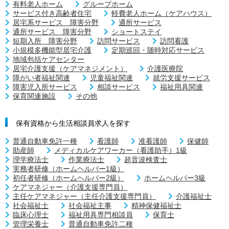
有料老人ホーム
グループホーム
サービス付き高齢者住宅
軽費老人ホーム（ケアハウス）
居宅系サービス 障害分野
通所サービス
通所サービス 障害分野
ショートステイ
短期入所 障害分野
訪問サービス
訪問看護
小規模多機能型居宅介護
定期巡回・随時対応サービス
地域包括ケアセンター
居宅介護支援（ケアマネジメント）
介護医療院
障がい者福祉関連
児童福祉関連
就労支援サービス
障害児入所サービス
相談サービス
福祉用具関連
保育関連施設
その他
保有資格から生活相談員求人を探す
普通自動車免許一種
看護師
准看護師
保健師
助産師
メディカルケアワーカー（看護助手）1級
理学療法士
作業療法士
超音波検査士
実務者研修（ホームヘルパー1級）
初任者研修（ホームヘルパー2級）
ホームヘルパー3級
ケアマネジャー（介護支援専門員）
主任ケアマネジャー（主任介護支援専門員）
介護福祉士
社会福祉士
社会福祉主事
精神保健福祉士
臨床心理士
福祉用具専門相談員
保育士
管理栄養士
普通自動車免許二種