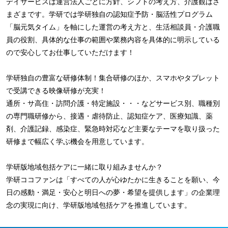
デイサービスは運営法人ごとに方針、シフトの考え方、介護観はさ
まざまです。学研では学研独自の認知症予防・脳活性プログラム
「脳元気タイム」を軸にした運営の考え方と、生活相談員・介護職
員の役割、具体的な仕事の範囲や業務内容を具体的に明示している
ので安心してお仕事していただけます！
学研独自の豊富な研修体制！集合研修のほか、スマホやタブレット
で受講できる映像研修が充実！
通所・サ高住・訪問介護・特定施設・・・などサービス別、職種別
の専門職研修から、接遇・虐待防止、認知症ケア、医療知識、薬
剤、介護記録、感染症、緊急時対応など主要なテーマを取り扱った
研修まで幅広く学ぶ機会を用意しています。
学研版地域包括ケアに一緒に取り組みませんか？
学研ココファンは「すべての人が心ゆたかに生きることを願い、今
日の感動・満足・安心と明日への夢・希望を提供します」の企業理
念の実現に向け、学研版地域包括ケアを推進しています。