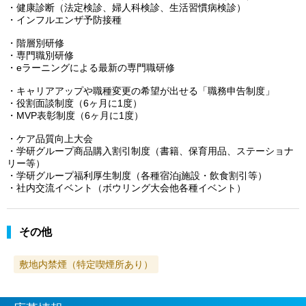
・健康診断（法定検診、婦人科検診、生活習慣病検診）
・インフルエンザ予防接種
・階層別研修
・専門職別研修
・eラーニングによる最新の専門職研修
・キャリアアップや職種変更の希望が出せる「職務申告制度」
・役割面談制度（6ヶ月に1度）
・MVP表彰制度（6ヶ月に1度）
・ケア品質向上大会
・学研グループ商品購入割引制度（書籍、保育用品、ステーショナ
リー等）
・学研グループ福利厚生制度（各種宿泊j施設・飲食割引等）
・社内交流イベント（ボウリング大会他各種イベント）
その他
敷地内禁煙（特定喫煙所あり）