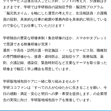
デイサービスは運営法人ごとに方針、シフトの考え方、介護観はさ
まざまです。学研では学研独自の認知症予防・脳活性プログラム
「脳元気タイム」を軸にした運営の考え方と、生活相談員・介護職
員の役割、具体的な仕事の範囲や業務内容を具体的に明示している
ので安心してお仕事していただけます！
学研独自の豊富な研修体制！集合研修のほか、スマホやタブレット
で受講できる映像研修が充実！
通所・サ高住・訪問介護・特定施設・・・などサービス別、職種別
の専門職研修から、接遇・虐待防止、認知症ケア、医療知識、薬
剤、介護記録、感染症、緊急時対応など主要なテーマを取り扱った
研修まで幅広く学ぶ機会を用意しています。
学研版地域包括ケアに一緒に取り組みませんか？
学研ココファンは「すべての人が心ゆたかに生きることを願い、今
日の感動・満足・安心と明日への夢・希望を提供します」の企業理
念の実現に向け、学研版地域包括ケアを推進しています。