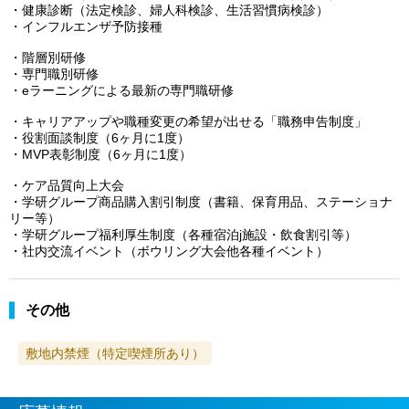
・健康診断（法定検診、婦人科検診、生活習慣病検診）
・インフルエンザ予防接種
・階層別研修
・専門職別研修
・eラーニングによる最新の専門職研修
・キャリアアップや職種変更の希望が出せる「職務申告制度」
・役割面談制度（6ヶ月に1度）
・MVP表彰制度（6ヶ月に1度）
・ケア品質向上大会
・学研グループ商品購入割引制度（書籍、保育用品、ステーショナ
リー等）
・学研グループ福利厚生制度（各種宿泊j施設・飲食割引等）
・社内交流イベント（ボウリング大会他各種イベント）
その他
敷地内禁煙（特定喫煙所あり）