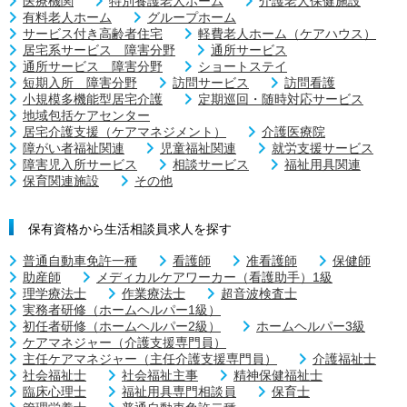
医療機関
特別養護老人ホーム
介護老人保健施設
有料老人ホーム
グループホーム
サービス付き高齢者住宅
軽費老人ホーム（ケアハウス）
居宅系サービス 障害分野
通所サービス
通所サービス 障害分野
ショートステイ
短期入所 障害分野
訪問サービス
訪問看護
小規模多機能型居宅介護
定期巡回・随時対応サービス
地域包括ケアセンター
居宅介護支援（ケアマネジメント）
介護医療院
障がい者福祉関連
児童福祉関連
就労支援サービス
障害児入所サービス
相談サービス
福祉用具関連
保育関連施設
その他
保有資格から生活相談員求人を探す
普通自動車免許一種
看護師
准看護師
保健師
助産師
メディカルケアワーカー（看護助手）1級
理学療法士
作業療法士
超音波検査士
実務者研修（ホームヘルパー1級）
初任者研修（ホームヘルパー2級）
ホームヘルパー3級
ケアマネジャー（介護支援専門員）
主任ケアマネジャー（主任介護支援専門員）
介護福祉士
社会福祉士
社会福祉主事
精神保健福祉士
臨床心理士
福祉用具専門相談員
保育士