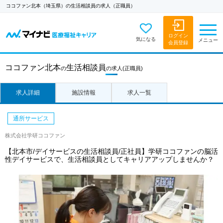
ココファン北本（埼玉県）の生活相談員の求人（正職員）
ログイン
気になる
メニュー
会員登録
ココファン北本
生活相談員
の
の求人
(正職員)
求人詳細
施設情報
求人一覧
通所サービス
株式会社学研ココファン
【北本市/デイサービスの生活相談員/正社員】学研ココファンの脳活
性デイサービスで、生活相談員としてキャリアアップしませんか？