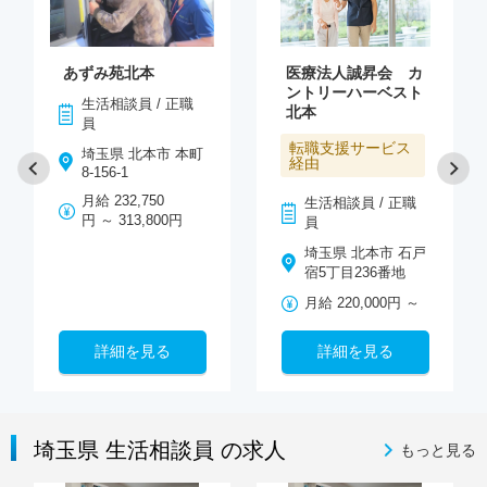
あずみ苑北本
医療法人誠昇会 カ
ントリーハーベスト
生活相談員 / 正職
北本
員
転職支援サービス
埼玉県 北本市 本町
経由
8-156-1
月給 232,750
生活相談員 / 正職
円 ～ 313,800円
員
埼玉県 北本市 石戸
宿5丁目236番地
月給 220,000円 ～
詳細を見る
詳細を見る
埼玉県 生活相談員 の求人
もっと見る