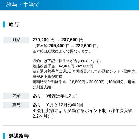
給与・手当て
給与
月給
270,200
円 ～
287,600
円
209,400
222,600
（基本給
円 ～
円）
基本給は経験によって異なります。
月給には下記一律手当が含まれています。
処遇改善手当 42,000円～45,000円
※処遇改善手当は週1日介護職員としての勤務シフト・勤務実
績がある事が前提
定額時間外勤務手当 18,800円～20,000円（10時間分、超過
分別途支給）
昇給
あり
（考課は年に2回）
賞与
あり
（6月と12月の年2回
※会社実績により変動するポイント制（昨年度実績
2.2ヶ月））
処遇改善