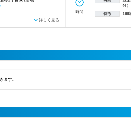
 若杉2丁目601番地
就業時
時間
る
分）
時間
18
特徴
詳しく見る
きます。