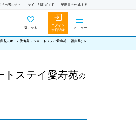
用担当者の方へ
サイト利用ガイド
履歴書を作成する
ログイン
気になる
メニュー
会員登録
護老人ホーム愛寿苑／ショートステイ愛寿苑 （福井県）の
ートステイ愛寿苑
の