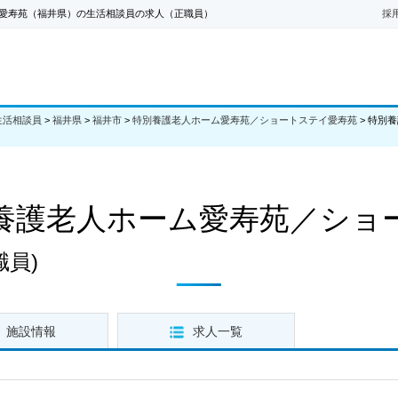
愛寿苑（福井県）の生活相談員の求人（正職員）
採
生活相談員
>
福井県
>
福井市
>
特別養護老人ホーム愛寿苑／ショートステイ愛寿苑
>
特別養
養護老人ホーム愛寿苑／ショ
職員)
施設情報
求人一覧