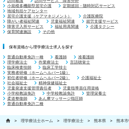
訪問看護
訪問サービス 障害分野
小規模多機能型居宅介護
定期巡回・随時対応サービス
地域包括ケアセンター
居宅介護支援（ケアマネジメント）
介護医療院
障がい者福祉関連
児童福祉関連
就労支援サービス
障害児入所サービス
福祉用具関連
介護タクシー
保育関連施設
その他
保有資格から理学療法士求人を探す
普通自動車免許一種
看護師
准看護師
理学療法士
作業療法士
言語聴覚士
臨床検査技師
臨床工学技士
実務者研修（ホームヘルパー1級）
初任者研修（ホームヘルパー2級）
介護福祉士
社会福祉士
精神保健福祉士
児童発達支援管理責任者
児童指導員任用資格
小学校教諭免許
中学校教諭免許
管理栄養士
柔道整復師
あん摩マッサージ指圧師
普通自動車免許二種
>
理学療法士ホーム
>
理学療法士
>
熊本県
>
熊本市