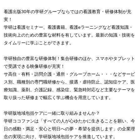
看護出版30年の学研グループならではの看護教育・研修体制が充
実！
学研は看護セミナー、看護書籍、看護eラーニングなど看護知識・
技術向上のための豊富な材料を有しています。最新の知識・技術を
タイムリーに学ぶことができます。
学研独自の豊富な研修体制！集合研修のほか、スマホやタブレット
で受講できる映像研修が充実！
サ高住・有料・訪問介護・通所・グループホーム・・・などサービ
ス別、職種別の専門職研修から、接遇・虐待防止、認知症ケア、医
療知識、薬剤、介護記録、感染症、緊急時対応など主要なテーマを
取り扱った研修まで幅広く学ぶ機会を用意しています。
学研版地域包括ケアに一緒に取り組みませんか？
学研ココファンは「すべての人が心ゆたかに生きることを願い、今
日の感動・満足・安心と明日への夢・希望を提供します」の企業理
念の実現に向け、学研版地域包括ケアを推進しています。