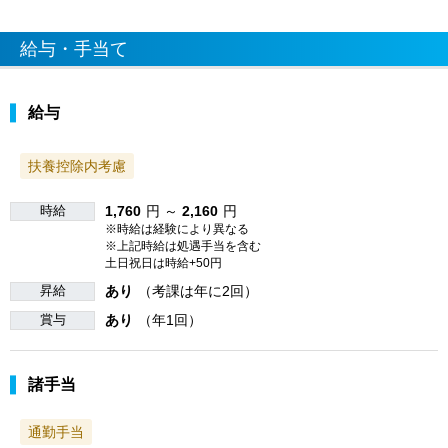
給与・手当て
給与
扶養控除内考慮
時給
1,760
円 ～
2,160
円
※時給は経験により異なる
※上記時給は処遇手当を含む
土日祝日は時給+50円
昇給
あり
（考課は年に2回）
賞与
あり
（年1回）
諸手当
通勤手当