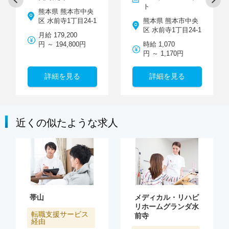
ト
熊本県 熊本市中央
区 水前寺1丁目24-1
熊本県 熊本市中央
区 水前寺1丁目24-1
月給 179,200
円 ～ 194,800円
時給 1,070
円 ～ 1,170円
詳細を見る
詳細を見る
近くの似たような求人
帯山
メディカル・リハビ
リホームグランダ水
転職支援サービス
前寺
経由