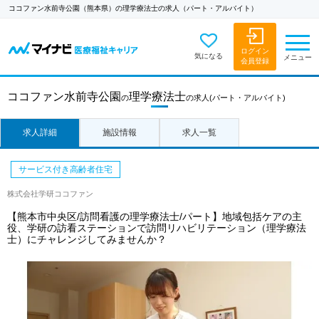
ココファン水前寺公園（熊本県）の理学療法士の求人（パート・アルバイト）
ログイン
気になる
メニュー
会員登録
ココファン水前寺公園
理学療法士
の
の求人
(パート・アルバイト)
求人詳細
施設情報
求人一覧
サービス付き高齢者住宅
株式会社学研ココファン
【熊本市中央区/訪問看護の理学療法士/パート】地域包括ケアの主
役、学研の訪看ステーションで訪問リハビリテーション（理学療法
士）にチャレンジしてみませんか？