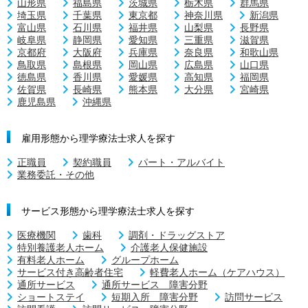
山形県
福島県
茨城県
栃木県
群馬県
埼玉県
千葉県
東京都
神奈川県
新潟県
富山県
石川県
福井県
山梨県
長野県
岐阜県
静岡県
愛知県
三重県
滋賀県
京都府
大阪府
兵庫県
奈良県
和歌山県
鳥取県
島根県
岡山県
広島県
山口県
徳島県
香川県
愛媛県
高知県
福岡県
佐賀県
長崎県
熊本県
大分県
宮崎県
鹿児島県
沖縄県
雇用形態から理学療法士求人を探す
正職員
契約職員
パート・アルバイト
業務委託・その他
サービス形態から理学療法士求人を探す
医療機関
歯科
調剤・ドラッグストア
特別養護老人ホーム
介護老人保健施設
有料老人ホーム
グループホーム
サービス付き高齢者住宅
軽費老人ホーム（ケアハウス）
通所サービス
通所サービス 障害分野
ショートステイ
短期入所 障害分野
訪問サービス