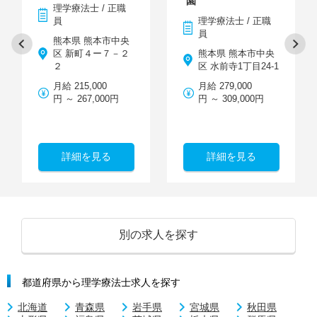
園
理学療法士 / 正職
員
理学療法士 / 正職
員
熊本県 熊本市中央
区 新町４ー７－２
熊本県 熊本市中央
２
区 水前寺1丁目24-1
月給 215,000
月給 279,000
円 ～ 267,000円
円 ～ 309,000円
詳細を見る
詳細を見る
別の求人を探す
都道府県から理学療法士求人を探す
北海道
青森県
岩手県
宮城県
秋田県