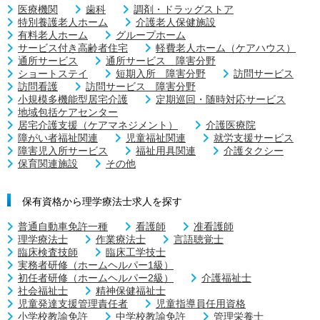
医療機関
歯科
調剤・ドラッグストア
特別養護老人ホーム
介護老人保健施設
有料老人ホーム
グループホーム
サービス付き高齢者住宅
軽費老人ホーム（ケアハウス）
通所サービス
通所サービス 障害分野
ショートステイ
短期入所 障害分野
訪問サービス
訪問看護
訪問サービス 障害分野
小規模多機能型居宅介護
定期巡回・随時対応サービス
地域包括ケアセンター
居宅介護支援（ケアマネジメント）
介護医療院
障がい者福祉関連
児童福祉関連
就労支援サービス
障害児入所サービス
福祉用具関連
介護タクシー
保育関連施設
その他
保有資格から理学療法士求人を探す
普通自動車免許一種
看護師
准看護師
理学療法士
作業療法士
言語聴覚士
臨床検査技師
臨床工学技士
実務者研修（ホームヘルパー1級）
初任者研修（ホームヘルパー2級）
介護福祉士
社会福祉士
精神保健福祉士
児童発達支援管理責任者
児童指導員任用資格
小学校教諭免許
中学校教諭免許
管理栄養士