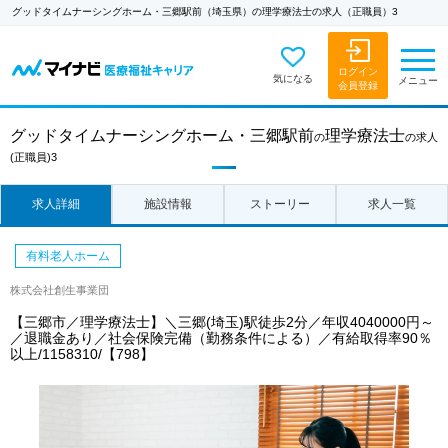
グッドタイムナーシングホーム・三郷駅前（埼玉県）の理学療法士の求人（正職員）3
ログイン
気になる
メニュー
会員登録
グッドタイムナーシングホーム・三郷駅前
理学療法士
の
の求人
(正職員)3
求人詳細
施設情報
ストーリー
求人一覧
有料老人ホーム
株式会社創生事業団
【三郷市／理学療法士】＼三郷(埼玉)駅徒歩2分／年収4040000円～
／退職金あり／社会保険完備（勤務条件による）／有給取得率90％
以上/1158310/【798】