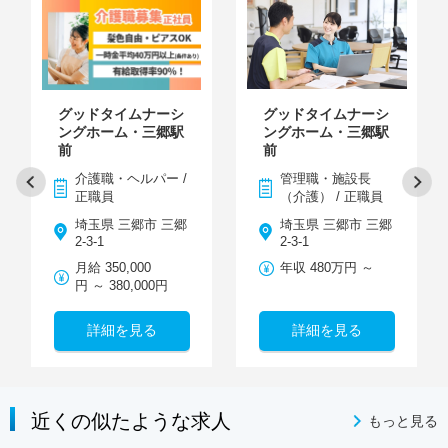
グッドタイムナーシ
グッドタイムナーシ
ングホーム・三郷駅
ングホーム・三郷駅
前
前
介護職・ヘルパー /
管理職・施設長
正職員
（介護） / 正職員
埼玉県 三郷市 三郷
埼玉県 三郷市 三郷
2-3-1
2-3-1
月給 350,000
年収 480万円 ～
円 ～ 380,000円
詳細を見る
詳細を見る
近くの似たような求人
もっと見る