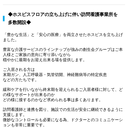
◆ホスピスフロアの立ち上げに伴い訪問看護事業所を
多数開設◆
「豊かな生活」と「安心の医療」を両立させたホスピスを立ち上げ
ました。
豊富な介護サービスのラインナップが強みの創生会グループはご本
人様とご家族の意向に寄り添いながら
穏やかに最期をお迎え出来る場を提供します。
ご入居される方は
末期ガン、人工呼吸器・気管切開、神経難病等の特定疾患
などの方たちです。
緩和ケアを行いながら終末期を迎えられるご入居者様に対して、ど
の様なサポートが出来るのか
どの様に接するのかなど求められる事は多くあります。
訪問看護師と連携を図り、施設での生活が安全に継続できるように
支援します。
微妙なコントロールも必要になる為、ドクターとのコミュニケーシ
ョンも非常に重要です。