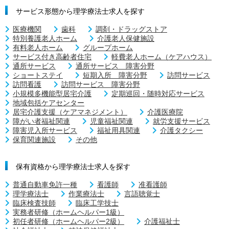
サービス形態から理学療法士求人を探す
医療機関
歯科
調剤・ドラッグストア
特別養護老人ホーム
介護老人保健施設
有料老人ホーム
グループホーム
サービス付き高齢者住宅
軽費老人ホーム（ケアハウス）
通所サービス
通所サービス 障害分野
ショートステイ
短期入所 障害分野
訪問サービス
訪問看護
訪問サービス 障害分野
小規模多機能型居宅介護
定期巡回・随時対応サービス
地域包括ケアセンター
居宅介護支援（ケアマネジメント）
介護医療院
障がい者福祉関連
児童福祉関連
就労支援サービス
障害児入所サービス
福祉用具関連
介護タクシー
保育関連施設
その他
保有資格から理学療法士求人を探す
普通自動車免許一種
看護師
准看護師
理学療法士
作業療法士
言語聴覚士
臨床検査技師
臨床工学技士
実務者研修（ホームヘルパー1級）
初任者研修（ホームヘルパー2級）
介護福祉士