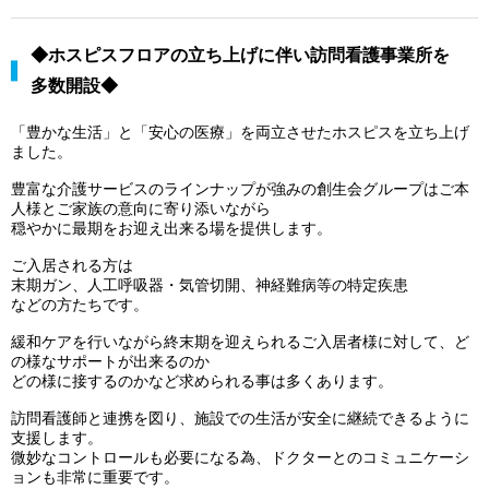
◆ホスピスフロアの立ち上げに伴い訪問看護事業所を
多数開設◆
「豊かな生活」と「安心の医療」を両立させたホスピスを立ち上げ
ました。
豊富な介護サービスのラインナップが強みの創生会グループはご本
人様とご家族の意向に寄り添いながら
穏やかに最期をお迎え出来る場を提供します。
ご入居される方は
末期ガン、人工呼吸器・気管切開、神経難病等の特定疾患
などの方たちです。
緩和ケアを行いながら終末期を迎えられるご入居者様に対して、ど
の様なサポートが出来るのか
どの様に接するのかなど求められる事は多くあります。
訪問看護師と連携を図り、施設での生活が安全に継続できるように
支援します。
微妙なコントロールも必要になる為、ドクターとのコミュニケーシ
ョンも非常に重要です。