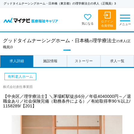
グッドタイムナーシングホーム・日本橋（東京都）の理学療法士の求人（正職員）3
ログイン
気になる
メニュー
会員登録
グッドタイムナーシングホーム・日本橋
理学療法士
の
の求人
(正
職員)3
求人詳細
施設情報
ストーリー
求人一覧
有料老人ホーム
株式会社創生事業団
【中央区／理学療法士】＼茅場町駅徒歩6分／年収4040000円～／退
職金あり／社会保険完備（勤務条件による）／有給取得率90％以上/
1158289/【201】