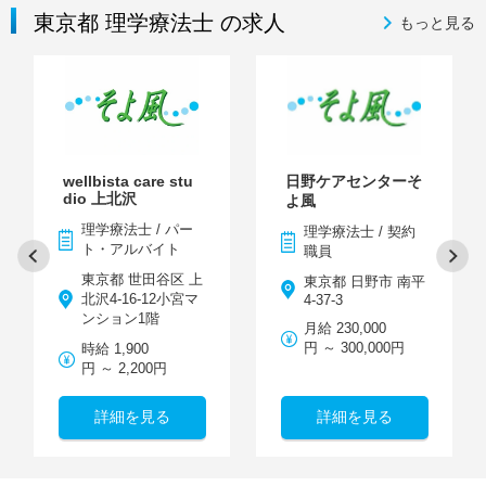
東京都 理学療法士 の求人
もっと見る
wellbista care stu
日野ケアセンターそ
dio 上北沢
よ風
理学療法士 / パー
理学療法士 / 契約
ト・アルバイト
職員
東京都 世田谷区 上
東京都 日野市 南平
北沢4-16-12小宮マ
4-37-3
ンション1階
月給 230,000
円 ～ 300,000円
時給 1,900
円 ～ 2,200円
詳細を見る
詳細を見る