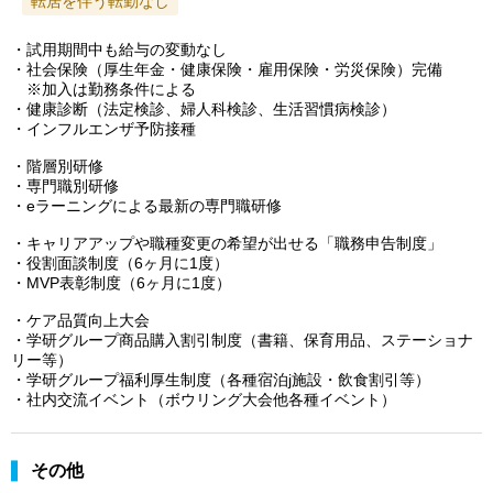
転居を伴う転勤なし
・試用期間中も給与の変動なし
・社会保険（厚生年金・健康保険・雇用保険・労災保険）完備
※加入は勤務条件による
・健康診断（法定検診、婦人科検診、生活習慣病検診）
・インフルエンザ予防接種
・階層別研修
・専門職別研修
・eラーニングによる最新の専門職研修
・キャリアアップや職種変更の希望が出せる「職務申告制度」
・役割面談制度（6ヶ月に1度）
・MVP表彰制度（6ヶ月に1度）
・ケア品質向上大会
・学研グループ商品購入割引制度（書籍、保育用品、ステーショナ
リー等）
・学研グループ福利厚生制度（各種宿泊j施設・飲食割引等）
・社内交流イベント（ボウリング大会他各種イベント）
その他