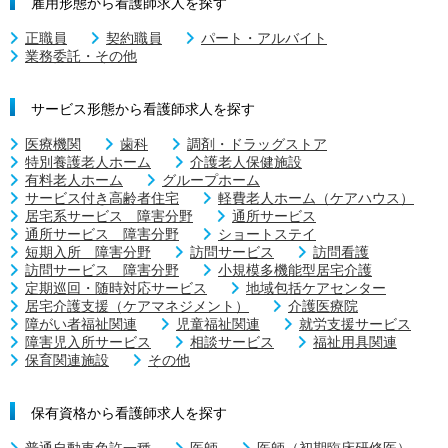
雇用形態から看護師求人を探す
正職員
契約職員
パート・アルバイト
業務委託・その他
サービス形態から看護師求人を探す
医療機関
歯科
調剤・ドラッグストア
特別養護老人ホーム
介護老人保健施設
有料老人ホーム
グループホーム
サービス付き高齢者住宅
軽費老人ホーム（ケアハウス）
居宅系サービス 障害分野
通所サービス
通所サービス 障害分野
ショートステイ
短期入所 障害分野
訪問サービス
訪問看護
訪問サービス 障害分野
小規模多機能型居宅介護
定期巡回・随時対応サービス
地域包括ケアセンター
居宅介護支援（ケアマネジメント）
介護医療院
障がい者福祉関連
児童福祉関連
就労支援サービス
障害児入所サービス
相談サービス
福祉用具関連
保育関連施設
その他
保有資格から看護師求人を探す
普通自動車免許一種
医師
医師（初期臨床研修医）