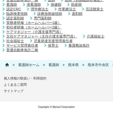
看護師
准看護師
保健師
助産師
認定CRC
理学療法士
作業療法士
言語聴覚士
臨床検査技師
診療放射線技師
薬剤師
認定薬剤師
専門薬剤師
実務者研修（ホームヘルパー1級）
初任者研修（ホームヘルパー2級）
ケアマネジャー（介護支援専門員）
主任ケアマネジャー（主任介護支援専門員）
介護福祉士
社会福祉士
児童発達支援管理責任者
サービス管理責任者
保育士
養護教諭免許
普通自動車免許二種
>
看護師ホーム
>
看護師
>
熊本県
>
熊本市中央区
個人情報の取扱い・利用規約
よくあるご質問
サイトマップ
Copyright © Mynavi Corporation