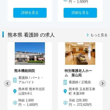
円 ～ 1,500円
詳細を見る
詳細を見る
熊本県 看護師 の求人
もっと見る
熊本機能病院
特別養護老人ホー
ム 葉山苑
看護師 / パート・
アルバイト
看護師 / 正職員
熊本県 熊本市北区
熊本県 玉名郡玉東
山室6-8-1
町 木葉348
時給 1,600
月給 228,300
円 ～ 1,600円
円 ～ 272,625円