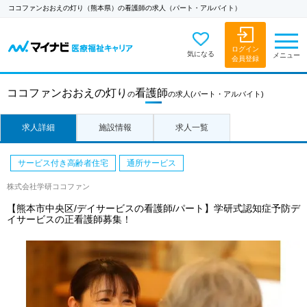
ココファンおおえの灯り（熊本県）の看護師の求人（パート・アルバイト）
ログイン
気になる
メニュー
会員登録
ココファンおおえの灯り
看護師
の
の求人
(パート・アルバイト)
求人詳細
施設情報
求人一覧
サービス付き高齢者住宅
通所サービス
株式会社学研ココファン
【熊本市中央区/デイサービスの看護師/パート】学研式認知症予防デ
イサービスの正看護師募集！