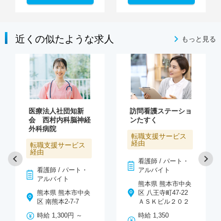
近くの似たような求人
もっと見る
医療法人社団知新
訪問看護ステーショ
会 西村内科脳神経
ンたすく
外科病院
転職支援サービス
経由
転職支援サービス
経由
看護師 / パート・
看護師 / パート・
アルバイト
アルバイト
熊本県 熊本市中央
熊本県 熊本市中央
区 八王寺町47-22
区 南熊本2-7-7
ＡＳＫビル２０２
時給 1,300円 ～
時給 1,350