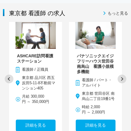
東京都 看護師 の求人
もっと見る
ASHCARE訪問看護
パナソニックエイジ
ステーション
フリーハウス世田谷
南烏山 看護小規模
看護師 / 正職員
多機能
東京都 品川区 西五
看護師 / パート・
反田5-11-8不動前マ
アルバイト
ンション405
東京都 世田谷区 南
月給 300,000
烏山二丁目19番1号
円 ～ 350,000円
時給 2,000
円 ～ 2,000円
詳細を見る
詳細を見る