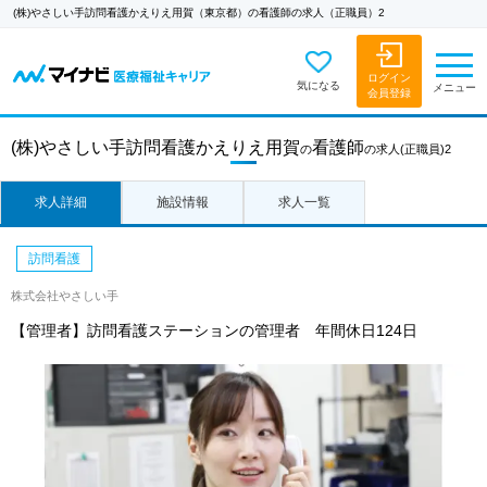
(株)やさしい手訪問看護かえりえ用賀（東京都）の看護師の求人（正職員）2
ログイン
気になる
メニュー
会員登録
(株)やさしい手訪問看護かえりえ用賀
看護師
の
の求人
(正職員)2
求人詳細
施設情報
求人一覧
訪問看護
株式会社やさしい手
【管理者】訪問看護ステーションの管理者 年間休日124日