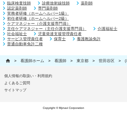
臨床検査技師
診療放射線技師
薬剤師
認定薬剤師
専門薬剤師
実務者研修（ホームヘルパー1級）
初任者研修（ホームヘルパー2級）
ケアマネジャー（介護支援専門員）
主任ケアマネジャー（主任介護支援専門員）
介護福祉士
社会福祉士
児童発達支援管理責任者
サービス管理責任者
保育士
養護教諭免許
普通自動車免許二種
>
看護師ホーム
>
看護師
>
東京都
>
世田谷区
>
個人情報の取扱い・利用規約
よくあるご質問
サイトマップ
Copyright © Mynavi Corporation