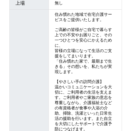
上場
無し
住み慣れた地域で在宅介護サー
ビスをご提供いたします。
ご高齢の皆様がご自宅で暮らす
上での不安やお困りごと、その
一つひとつを安心にかえるため
に、
皆様の立場になって生活のご支
援をしてまいります。
「住み慣れた家で、最期まで生
きる」その想いを、私たちが実
現します。
【やさしい手の訪問介護】
温かいコミュニケーションを大
切に、ご利用者の生活を支えま
す。ご利用者やご家族の意志を
尊重しながら、介護福祉士など
の有資格者が食事や入浴の介
助、掃除、洗濯といった日常生
活の援助を行います。また自立
を大切にしたサポートで介護予
防につなげます。