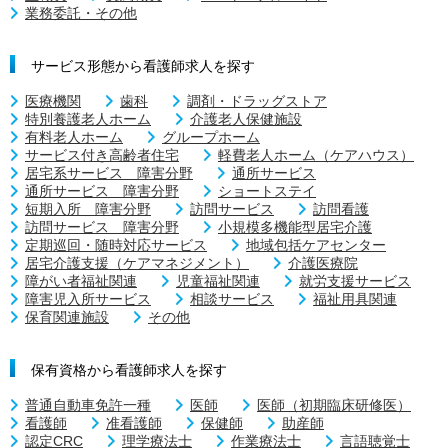
業務委託・その他
サービス形態から看護師求人を探す
医療機関
歯科
調剤・ドラッグストア
特別養護老人ホーム
介護老人保健施設
有料老人ホーム
グループホーム
サービス付き高齢者住宅
軽費老人ホーム（ケアハウス）
居宅系サービス 障害分野
通所サービス
通所サービス 障害分野
ショートステイ
短期入所 障害分野
訪問サービス
訪問看護
訪問サービス 障害分野
小規模多機能型居宅介護
定期巡回・随時対応サービス
地域包括ケアセンター
居宅介護支援（ケアマネジメント）
介護医療院
障がい者福祉関連
児童福祉関連
就労支援サービス
障害児入所サービス
相談サービス
福祉用具関連
保育関連施設
その他
保有資格から看護師求人を探す
普通自動車免許一種
医師
医師（初期臨床研修医）
看護師
准看護師
保健師
助産師
認定CRC
理学療法士
作業療法士
言語聴覚士