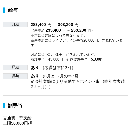
給与
月給
283,400
円 ～
303,200
円
233,400
253,200
（基本給
円 ～
円）
基本給は経験によって異なります。
※基本給にはライフデザイン手当20,000円が含まれていま
す。
月給には下記一律手当が含まれています。
看護手当 45,000円 処遇改善手当 5,000円
昇給
あり
（考課は年に2回）
賞与
あり
（6月と12月の年2回
※会社実績により変動するポイント制（昨年度実績
2.2ヶ月））
諸手当
交通費一部支給
上限50,000円/月