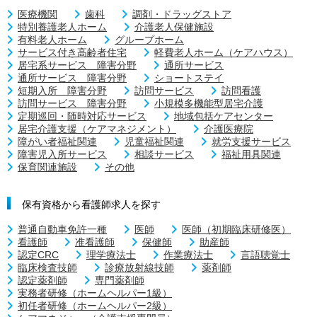
医療機関
歯科
調剤・ドラッグストア
特別養護老人ホーム
介護老人保健施設
有料老人ホーム
グループホーム
サービス付き高齢者住宅
軽費老人ホーム（ケアハウス）
居宅系サービス 障害分野
通所サービス
通所サービス 障害分野
ショートステイ
短期入所 障害分野
訪問サービス
訪問看護
訪問サービス 障害分野
小規模多機能型居宅介護
定期巡回・随時対応サービス
地域包括ケアセンター
居宅介護支援（ケアマネジメント）
介護医療院
障がい者福祉関連
児童福祉関連
就労支援サービス
障害児入所サービス
相談サービス
福祉用具関連
保育関連施設
その他
保有資格から看護師求人を探す
普通自動車免許一種
医師
医師（初期臨床研修医）
看護師
准看護師
保健師
助産師
認定CRC
理学療法士
作業療法士
言語聴覚士
臨床検査技師
診療放射線技師
薬剤師
認定薬剤師
専門薬剤師
実務者研修（ホームヘルパー1級）
初任者研修（ホームヘルパー2級）