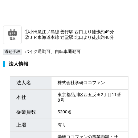
①小田急江ノ島線 善行駅 西口より徒歩約49分
②ＪＲ東海道本線 辻堂駅 北口より徒歩約48分
電車
バイク通勤可、自転車通勤可
通勤手段
法人情報
法人名
株式会社学研ココファン
東京都品川区西五反田2丁目11番
本社
8号
従業員数
5200名
上場
有り
学研ココファンの事業内容：サ