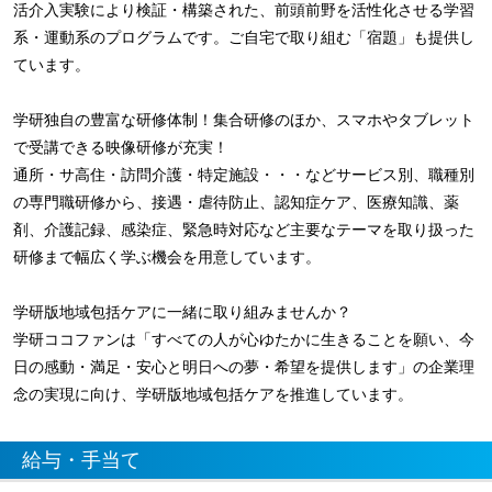
活介入実験により検証・構築された、前頭前野を活性化させる学習
系・運動系のプログラムです。ご自宅で取り組む「宿題」も提供し
ています。
学研独自の豊富な研修体制！集合研修のほか、スマホやタブレット
で受講できる映像研修が充実！
通所・サ高住・訪問介護・特定施設・・・などサービス別、職種別
の専門職研修から、接遇・虐待防止、認知症ケア、医療知識、薬
剤、介護記録、感染症、緊急時対応など主要なテーマを取り扱った
研修まで幅広く学ぶ機会を用意しています。
学研版地域包括ケアに一緒に取り組みませんか？
学研ココファンは「すべての人が心ゆたかに生きることを願い、今
日の感動・満足・安心と明日への夢・希望を提供します」の企業理
念の実現に向け、学研版地域包括ケアを推進しています。
給与・手当て