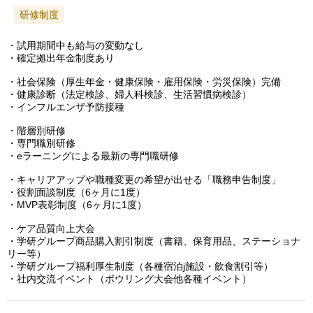
研修制度
・試用期間中も給与の変動なし
・確定拠出年金制度あり
・社会保険（厚生年金・健康保険・雇用保険・労災保険）完備
・健康診断（法定検診、婦人科検診、生活習慣病検診）
・インフルエンザ予防接種
・階層別研修
・専門職別研修
・eラーニングによる最新の専門職研修
・キャリアアップや職種変更の希望が出せる「職務申告制度」
・役割面談制度（6ヶ月に1度）
・MVP表彰制度（6ヶ月に1度）
・ケア品質向上大会
・学研グループ商品購入割引制度（書籍、保育用品、ステーショナ
リー等）
・学研グループ福利厚生制度（各種宿泊j施設・飲食割引等）
・社内交流イベント（ボウリング大会他各種イベント）