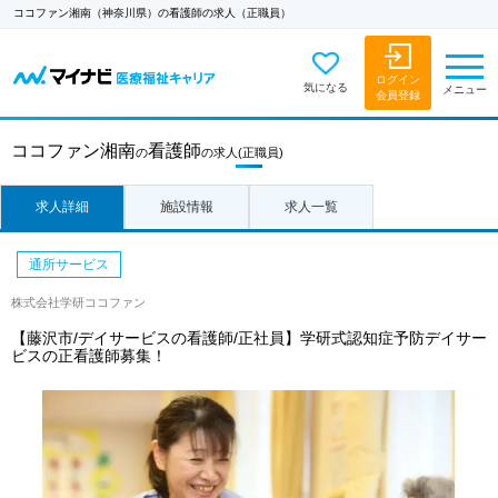
ココファン湘南（神奈川県）の看護師の求人（正職員）
ログイン
気になる
メニュー
会員登録
ココファン湘南
看護師
の
の求人
(正職員)
求人詳細
施設情報
求人一覧
通所サービス
株式会社学研ココファン
【藤沢市/デイサービスの看護師/正社員】学研式認知症予防デイサー
ビスの正看護師募集！