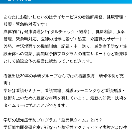
あなたにお願いしたいのはデイサービスの看護師業務。健康管理・
服薬・緊急時対応です！
具体的には健康管理(バイタルチェック・観察）、健康相談、服薬
管理、緊急時対応、医師の指示に基づく処置、介護職のサポート・
啓発、生活場面での機能訓練、記録・申し送り、感染症予防など施
設全体への啓蒙、認知症予防プログラムの運営サポートなど医療職
として施設全体の運営に携わっていただきます。
看護出版30年の学研グループならではの看護教育・研修体制が充
実！
学研は看護セミナー、看護書籍、看護eラーニングなど看護知識・
技術向上のための豊富な材料を有しています。最新の知識・技術を
タイムリーに学ぶことができます。
学研の認知症予防プログラム「脳元気タイム」とは？
学研能力開発研究室が行なった脳活性アクティビティ実験および生