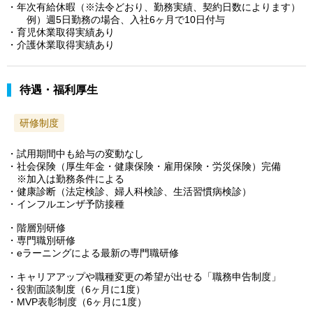
・年次有給休暇（※法令どおり、勤務実績、契約日数によります）
例）週5日勤務の場合、入社6ヶ月で10日付与
・育児休業取得実績あり
・介護休業取得実績あり
待遇・福利厚生
研修制度
・試用期間中も給与の変動なし
・社会保険（厚生年金・健康保険・雇用保険・労災保険）完備
※加入は勤務条件による
・健康診断（法定検診、婦人科検診、生活習慣病検診）
・インフルエンザ予防接種
・階層別研修
・専門職別研修
・eラーニングによる最新の専門職研修
・キャリアアップや職種変更の希望が出せる「職務申告制度」
・役割面談制度（6ヶ月に1度）
・MVP表彰制度（6ヶ月に1度）