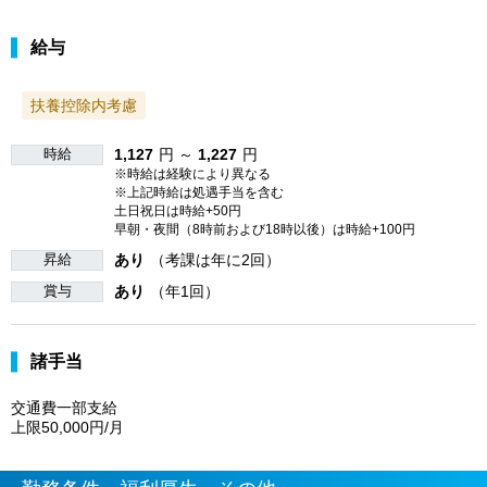
給与
扶養控除内考慮
時給
1,127
円 ～
1,227
円
※時給は経験により異なる
※上記時給は処遇手当を含む
土日祝日は時給+50円
早朝・夜間（8時前および18時以後）は時給+100円
昇給
あり
（考課は年に2回）
賞与
あり
（年1回）
諸手当
交通費一部支給
上限50,000円/月