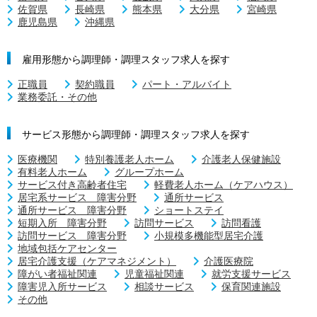
佐賀県
長崎県
熊本県
大分県
宮崎県
鹿児島県
沖縄県
雇用形態から調理師・調理スタッフ求人を探す
正職員
契約職員
パート・アルバイト
業務委託・その他
サービス形態から調理師・調理スタッフ求人を探す
医療機関
特別養護老人ホーム
介護老人保健施設
有料老人ホーム
グループホーム
サービス付き高齢者住宅
軽費老人ホーム（ケアハウス）
居宅系サービス 障害分野
通所サービス
通所サービス 障害分野
ショートステイ
短期入所 障害分野
訪問サービス
訪問看護
訪問サービス 障害分野
小規模多機能型居宅介護
地域包括ケアセンター
居宅介護支援（ケアマネジメント）
介護医療院
障がい者福祉関連
児童福祉関連
就労支援サービス
障害児入所サービス
相談サービス
保育関連施設
その他