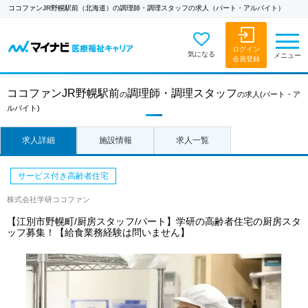
ココファンJR野幌駅前（北海道）の調理師・調理スタッフの求人（パート・アルバイト）
ログイン
気になる
メニュー
会員登録
ココファンJR野幌駅前
調理師・調理スタッフ
の
の求人
(パート・ア
ルバイト)
求人詳細
施設情報
求人一覧
サービス付き高齢者住宅
株式会社学研ココファン
【江別市野幌町/厨房スタッフ/パート】学研の高齢者住宅の厨房スタ
ッフ募集！【給食業務経験は問いません】