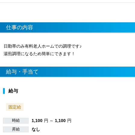
仕事の内容
日勤帯のみ有料老人ホームでの調理です♪
湯煎調理になるため簡単にできます！
給与・手当て
給与
固定給
時給
1,100
円 ～
1,100
円
昇給
なし