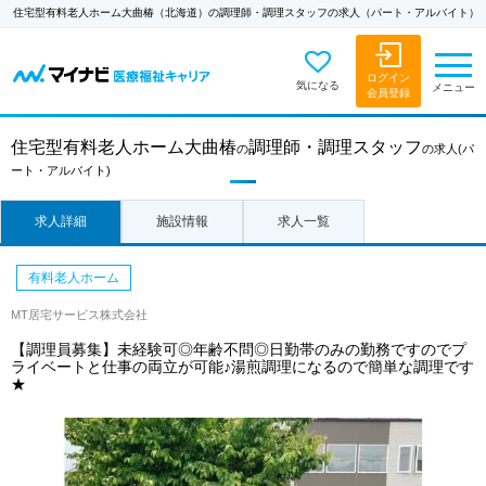
住宅型有料老人ホーム大曲椿（北海道）の調理師・調理スタッフの求人（パート・アルバイト）
ログイン
気になる
メニュー
会員登録
住宅型有料老人ホーム大曲椿
調理師・調理スタッフ
の
の求人
(パ
ート・アルバイト)
求人詳細
施設情報
求人一覧
有料老人ホーム
MT居宅サービス株式会社
【調理員募集】未経験可◎年齢不問◎日勤帯のみの勤務ですのでプ
ライベートと仕事の両立が可能♪湯煎調理になるので簡単な調理です
★