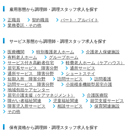
雇用形態から調理師・調理スタッフ求人を探す
正職員
契約職員
パート・アルバイト
業務委託・その他
サービス形態から調理師・調理スタッフ求人を探す
医療機関
特別養護老人ホーム
介護老人保健施設
有料老人ホーム
グループホーム
サービス付き高齢者住宅
軽費老人ホーム（ケアハウス）
居宅系サービス 障害分野
通所サービス
通所サービス 障害分野
ショートステイ
短期入所 障害分野
訪問サービス
訪問看護
訪問サービス 障害分野
小規模多機能型居宅介護
地域包括ケアセンター
居宅介護支援（ケアマネジメント）
介護医療院
障がい者福祉関連
児童福祉関連
就労支援サービス
障害児入所サービス
相談サービス
保育関連施設
その他
保有資格から調理師・調理スタッフ求人を探す