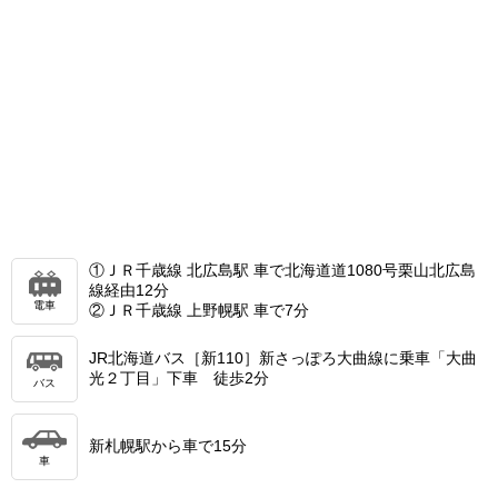
①ＪＲ千歳線 北広島駅 車で北海道道1080号栗山北広島
線経由12分
電車
②ＪＲ千歳線 上野幌駅 車で7分
JR北海道バス［新110］新さっぽろ大曲線に乗車「大曲
光２丁目」下車 徒歩2分
バス
新札幌駅から車で15分
車