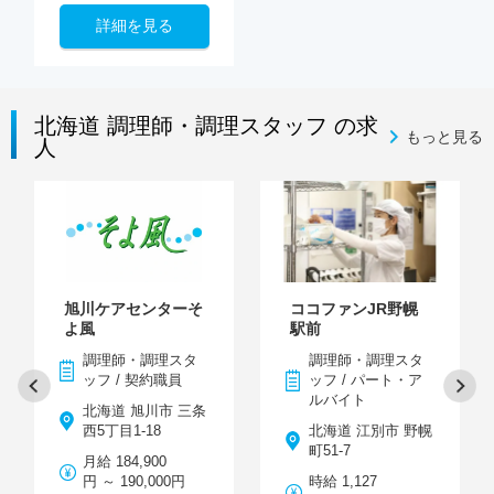
詳細を見る
北海道 調理師・調理スタッフ の求
もっと見る
人
旭川ケアセンターそ
ココファンJR野幌
よ風
駅前
調理師・調理スタ
調理師・調理スタ
ッフ / 契約職員
ッフ / パート・ア
ルバイト
北海道 旭川市 三条
西5丁目1-18
北海道 江別市 野幌
町51-7
月給 184,900
円 ～ 190,000円
時給 1,127