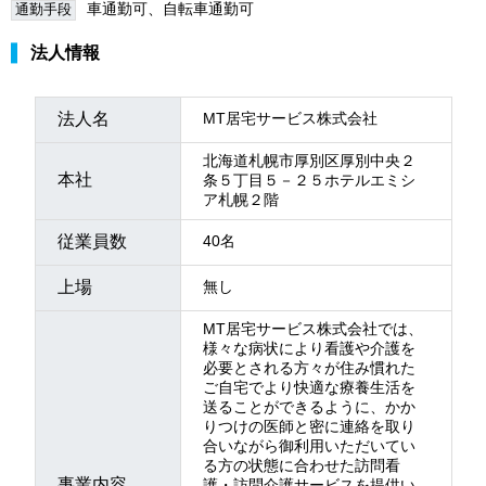
車通勤可、自転車通勤可
通勤手段
法人情報
法人名
MT居宅サービス株式会社
北海道札幌市厚別区厚別中央２
本社
条５丁目５－２５ホテルエミシ
ア札幌２階
従業員数
40名
上場
無し
MT居宅サービス株式会社では、
様々な病状により看護や介護を
必要とされる方々が住み慣れた
ご自宅でより快適な療養生活を
送ることができるように、かか
りつけの医師と密に連絡を取り
合いながら御利用いただいてい
る方の状態に合わせた訪問看
事業内容
護・訪問介護サービスを提供い