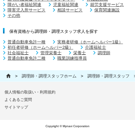
障がい者福祉関連
児童福祉関連
就労支援サービス
障害児入所サービス
相談サービス
保育関連施設
その他
保有資格から調理師・調理スタッフ求人を探す
普通自動車免許一種
実務者研修（ホームヘルパー1級）
初任者研修（ホームヘルパー2級）
介護福祉士
社会福祉士
管理栄養士
栄養士
調理師
普通自動車免許二種
職業訓練指導員
>
調理師・調理スタッフホーム
>
調理師・調理スタッフ
個人情報の取扱い・利用規約
よくあるご質問
サイトマップ
Copyright © Mynavi Corporation