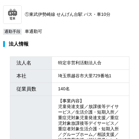
①東武伊勢崎線 せんげん台駅 バス・車10分
電車
車通勤可
通勤手段
法人情報
法人名
特定非営利活動法人合
本社
埼玉県越谷市大里729番地1
従業員数
140名
【事業内容】
児童発達支援／放課後等デイサ
ービス／生活介護・短期入所／
重症児対象児童発達支援／重症
児対象放課後等デイサービス／
重症者対象生活介護・短期入所
／グループホーム／相談支援／