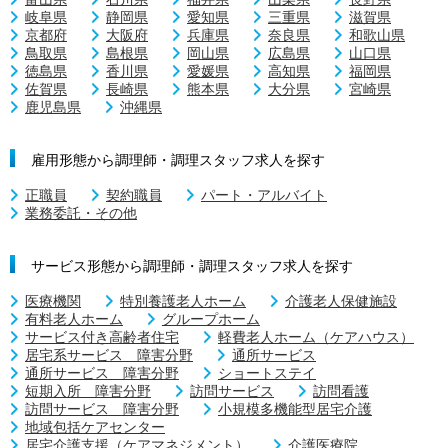
岐阜県
静岡県
愛知県
三重県
滋賀県
京都府
大阪府
兵庫県
奈良県
和歌山県
鳥取県
島根県
岡山県
広島県
山口県
徳島県
香川県
愛媛県
高知県
福岡県
佐賀県
長崎県
熊本県
大分県
宮崎県
鹿児島県
沖縄県
雇用形態から調理師・調理スタッフ求人を探す
正職員
契約職員
パート・アルバイト
業務委託・その他
サービス形態から調理師・調理スタッフ求人を探す
医療機関
特別養護老人ホーム
介護老人保健施設
有料老人ホーム
グループホーム
サービス付き高齢者住宅
軽費老人ホーム（ケアハウス）
居宅系サービス 障害分野
通所サービス
通所サービス 障害分野
ショートステイ
短期入所 障害分野
訪問サービス
訪問看護
訪問サービス 障害分野
小規模多機能型居宅介護
地域包括ケアセンター
居宅介護支援（ケアマネジメント）
介護医療院