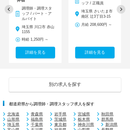
ッフ / 正職員
調理師・調理スタ
埼玉県 さいたま市
ッフ / パート・ア
南区 辻3丁目3-15
ルバイト
月給 208,600円 ～
埼玉県 川口市 赤山
1155
時給 1,250円 ～
詳細を見る
詳細を見る
別の求人を探す
都道府県から調理師・調理スタッフ求人を探す
北海道
青森県
岩手県
宮城県
秋田県
山形県
福島県
茨城県
栃木県
群馬県
埼玉県
千葉県
東京都
神奈川県
新潟県
富山県
石川県
福井県
山梨県
長野県