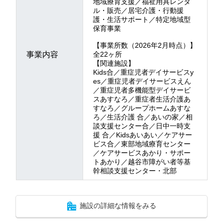
地域療育支援／福祉用具レンタ
ル・販売／居宅介護・行動援
護・生活サポート／特定地域型
保育事業
【事業所数（2026年2月時点）】
事業内容
全22ヶ所
【関連施設】
Kids合／重症児者デイサービスy
es／重症児者デイサービスえん
／重症児者多機能型デイサービ
スあすなろ／重症者生活介護あ
すなろ／グループホームあすな
ろ／生活介護 合／あいの家／相
談支援センター合／日中一時支
援 合／Kidsあいあい／ケアサー
ビス合／東部地域療育センター
／ケアサービスあかり・サポー
トあかり／越谷市障がい者等基
幹相談支援センター・北部
施設の詳細な情報をみる