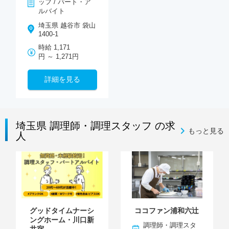
ッフ / パート・ア
ルバイト
埼玉県 越谷市 袋山
1400-1
時給 1,171
円 ～ 1,271円
詳細を見る
埼玉県 調理師・調理スタッフ の求
もっと見る
人
グッドタイムナーシ
ココファン浦和六辻
ングホーム・川口新
調理師・調理スタ
井宿