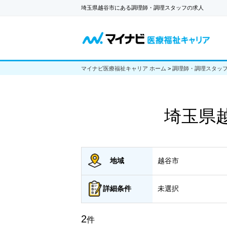
埼玉県越谷市にある調理師・調理スタッフの求人
マイナビ医療福祉キャリア ホーム
>
調理師・調理スタッ
埼玉県
地域
越谷市
詳細
条件
未選択
2
件