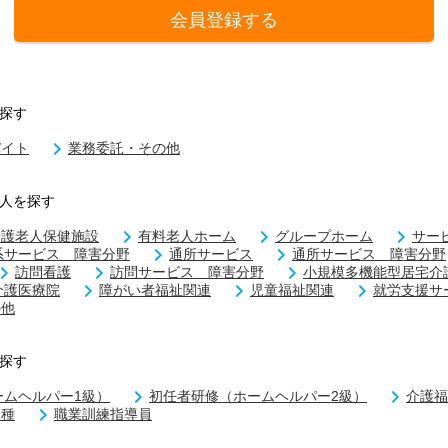
会員登録する
探す
バイト
業務委託・その他
人を探す
介護老人保健施設
有料老人ホーム
グループホーム
サー
系サービス 障害分野
通所サービス
通所サービス 障害分野
訪問看護
訪問サービス 障害分野
小規模多機能型居宅介
介護医療院
障がい者福祉関連
児童福祉関連
就労支援サ
の他
探す
ームヘルパー1級）
初任者研修（ホームヘルパー2級）
介護福
二種
職業訓練指導員