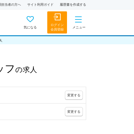
用担当者の方へ
サイト利用ガイド
履歴書を作成する
ログイン
気になる
メニュー
会員登録
人
ッフ
の
求人
変更
する
変更
する