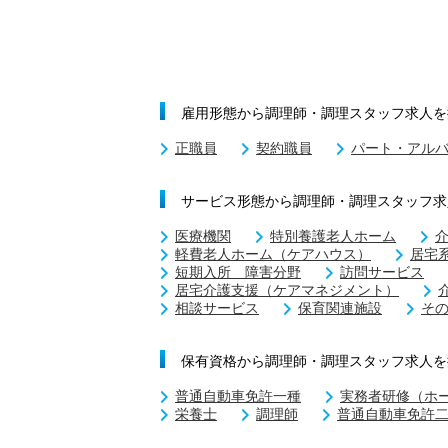
雇用形態から調理師・調理スタッフ求人を
正職員
契約職員
パート・アル
サービス形態から調理師・調理スタッフ求
医療機関
特別養護老人ホーム
軽費老人ホーム（ケアハウス）
居宅
短期入所 障害分野
訪問サービス
居宅介護支援（ケアマネジメント）
相談サービス
保育関連施設
そ
保有資格から調理師・調理スタッフ求人を
普通自動車免許一種
実務者研修（ホ
栄養士
調理師
普通自動車免許