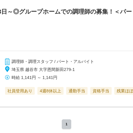
3日～◎グループホームでの調理師の募集！＜パー
調理師・調理スタッフ / パート・アルバイト
埼玉県 越谷市 大字恩間新田279-1
時給
1,141円
～
1,141円
社員登用あり
4週8休以上
通勤手当
資格手当
残業ほ
1