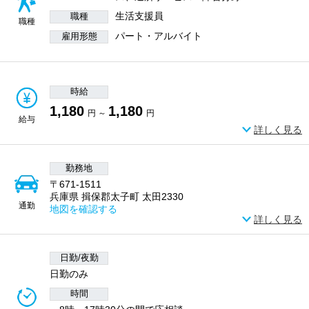
生活支援員
職種
職種
パート・アルバイト
雇用形態
時給
1,180
1,180
円 ～
円
給与
詳しく見る
勤務地
〒671-1511
兵庫県 揖保郡太子町 太田2330
通勤
地図を確認する
詳しく見る
日勤/夜勤
日勤のみ
時間