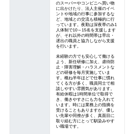
のスーパーやコンビニへ買い物
に出かけたり、法人主催のイベ
ントや地域の行事に参加するな
ど、地域との交流も積極的に行
っています。夜勤は深夜帯のみ1
人体制で10～15名を支援します
が、それ以外の時間帯は早出・
遅出の職員と協力しながら支援
を行います。
未経験の方でも安心して働ける
よう、新任研修に加え、虐待防
止・障害理解・ハラスメントな
どの研修を毎月実施していま
す。概ね半年ほどで仕事に慣れ
てくる方が多く、職員同士で相
談しやすい雰囲気があります。
有給休暇は1時間単位で取得で
き、働きやすさにも力を入れて
います。時には業務上の指摘を
受けることもありますが、優し
い先輩や同僚が多く、真面目に
取り組む方にとって馴染みやす
い職場です。