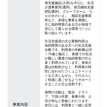
者支援施設(入所)を中心に、生活
介護事業所(通所)、就労継続支援
B型(通所)、グループホーム「ち
ゃのきのいえ」、相談支援事業
所など、多様な事業を展開し、
主に知的障害のある方が地域で
安心して暮らせる環境づくりに
取り組んでいます。
生活支援員の主な業務内容は、
知的障害のある方への生活支援
全般です。利用者の年齢層は20
～75歳と幅広く、家庭での生活
が難しい重度の知的障害の方も
多く利用されています。身体介
護は比較的少なく、利用者の特
性に合わせたコミュニケーショ
ンを工夫しながら、その人らし
く快適に過ごせるようサポート
することが主な役割です。
昼間の活動は、散歩、ドライ
ブ、下請け作業、食事介助、入
浴介助など多岐にわたります。
事業内容
休日には、利用者と一緒に近所