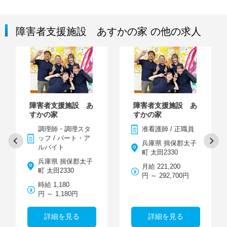
障害者支援施設 あすかの家 の他の求人
障害者支援施設 あ
障害者支援施設 あ
すかの家
すかの家
調理師・調理スタ
准看護師 / 正職員
ッフ / パート・ア
兵庫県 揖保郡太子
ルバイト
町 太田2330
兵庫県 揖保郡太子
月給 221,200
町 太田2330
円 ～ 292,700円
時給 1,180
円 ～ 1,180円
詳細を見る
詳細を見る