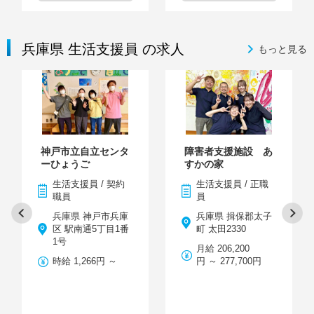
兵庫県 生活支援員 の求人
もっと見る
神戸市立自立センタ
障害者支援施設 あ
ーひょうご
すかの家
生活支援員 / 契約
生活支援員 / 正職
職員
員
兵庫県 神戸市兵庫
兵庫県 揖保郡太子
区 駅南通5丁目1番
町 太田2330
1号
月給 206,200
時給 1,266円 ～
円 ～ 277,700円