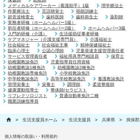
メディカルケアワーカー（看護助手）1級
理学療法士
作業療法士
言語聴覚士
視能訓練士
超音波検査士
歯科医師
歯科衛生士
薬剤師
実務者研修（ホームヘルパー1級）
初任者研修（ホームヘルパー2級）
ホームヘルパー3級
入門的研修（介護）
生活援助従事者研修
ケアマネジャー（介護支援専門員）
介護福祉士
社会福祉士
社会福祉主事
精神保健福祉士
臨床心理士
公認心理師
児童発達支援管理責任者
サービス管理責任者
福祉用具専門相談員
保育士
幼稚園教諭免許
児童指導員任用資格
幼稚園教諭1種免許
幼稚園教諭2種免許
幼稚園教諭専修免許
小学校教諭免許
中学校教諭免許
高等学校教諭免許
養護教諭免許
管理栄養士
栄養士
調理師
柔道整復師
健康運動指導士
整体師/セラピスト
リフレクソロジスト
普通自動車免許二種
職業訓練指導員
>
生活支援員ホーム
>
生活支援員
>
兵庫県
>
揖保郡
個人情報の取扱い・利用規約