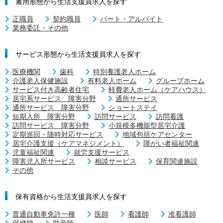
雇用形態から生活支援員求人を探す
正職員
契約職員
パート・アルバイト
業務委託・その他
サービス形態から生活支援員求人を探す
医療機関
歯科
特別養護老人ホーム
介護老人保健施設
有料老人ホーム
グループホーム
サービス付き高齢者住宅
軽費老人ホーム（ケアハウス）
居宅系サービス 障害分野
通所サービス
通所サービス 障害分野
ショートステイ
短期入所 障害分野
訪問サービス
訪問看護
訪問サービス 障害分野
小規模多機能型居宅介護
定期巡回・随時対応サービス
地域包括ケアセンター
居宅介護支援（ケアマネジメント）
障がい者福祉関連
児童福祉関連
就労支援サービス
障害児入所サービス
相談サービス
保育関連施設
その他
保有資格から生活支援員求人を探す
普通自動車免許一種
医師
看護師
准看護師
保健師
助産師