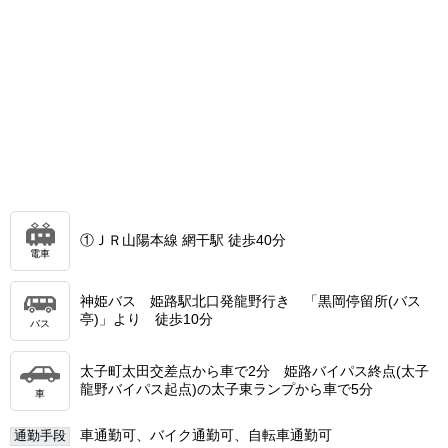
①ＪＲ山陽本線 網干駅 徒歩40分
電車
神姫バス 姫路駅北口発龍野行き 「黒岡停留所(バス
亭)」より 徒歩10分
バス
太子町太田交差点から車で2分 姫路バイパス終点(太子
龍野バイパス起点)の太子東ランプから車で5分
車
車通勤可、バイク通勤可、自転車通勤可
通勤手段