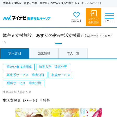
障害者支援施設 あすかの家（兵庫県）の生活支援員の求人（パート・アルバイト）
ログイン
気になる
メニュー
会員登録
障害者支援施設 あすかの家
生活支援員
の
の求人
(パート・アルバイ
ト)
求人詳細
施設情報
求人一覧
障がい者福祉関連
短期入所 障害分野
居宅系サービス 障害分野
相談サービス
通所サービス 障害分野
社会福祉法人あすか会
生活支援員（パート）※急募