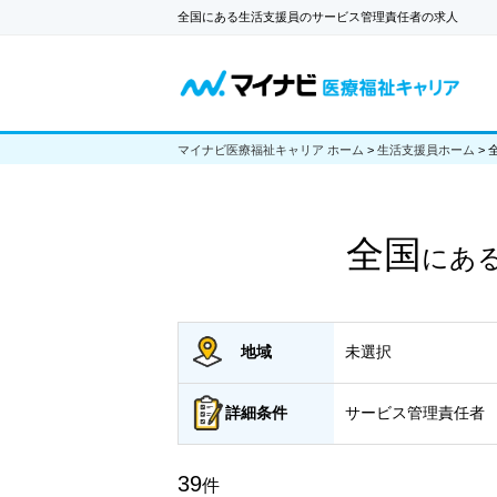
全国にある生活支援員のサービス管理責任者の求人
マイナビ医療福祉キャリア ホーム
>
生活支援員ホーム
>
全国
にあ
地域
未選択
詳細
条件
サービス管理責任者
39
件