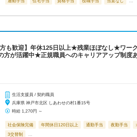
通勤手当
住宅手当
資格手当
役職手当
当直なし
…
の方も歓迎】年休125日以上★残業ほぼなし★ワー
の方が活躍中★正規職員へのキャリアアップ制度
生活支援員 / 契約職員
兵庫県 神戸市北区 しあわせの村1番15号
時給
1,270円
～
社会保険完備
年間休日120日以上
通勤手当
夜勤手当
3交替制
…