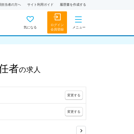
用担当者の方へ
サイト利用ガイド
履歴書を作成する
ログイン
気になる
メニュー
会員登録
任者
の
求人
変更
する
変更
する