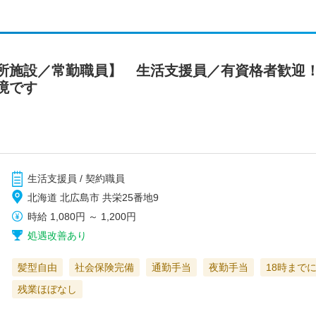
所施設／常勤職員】 生活支援員／有資格者歓迎
境です
生活支援員 / 契約職員
北海道 北広島市 共栄25番地9
時給
1,080円
～
1,200円
処遇改善あり
髪型自由
社会保険完備
通勤手当
夜勤手当
18時まで
残業ほぼなし