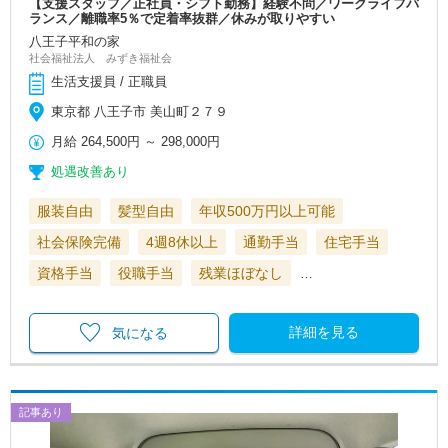
【支援スタッフ／正社員・シフト勤務】経験不問／ワークライフバ
ランス／離職率5％で定着率抜群／休みが取りやすい
八王子平和の家
社会福祉法人 みずき福祉会
生活支援員 / 正職員
東京都 八王子市 美山町２７９
月給
264,500円
～
298,000円
処遇改善あり
服装自由
髪型自由
年収500万円以上可能
社会保険完備
4週8休以上
通勤手当
住宅手当
資格手当
役職手当
残業ほぼなし
…
詳細を見る
気になる
記事あり