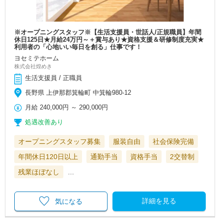
※オープニングスタッフ※【生活支援員・世話人/正規職員】年間
休日125日★月給24万円～＋賞与あり★資格支援＆研修制度充実★
利用者の「心地いい毎日を創る」仕事です！
ヨセミテホーム
株式会社煌めき
生活支援員 / 正職員
長野県 上伊那郡箕輪町 中箕輪980-12
月給
240,000円
～
290,000円
処遇改善あり
オープニングスタッフ募集
服装自由
社会保険完備
年間休日120日以上
通勤手当
資格手当
2交替制
残業ほぼなし
…
詳細を見る
気になる