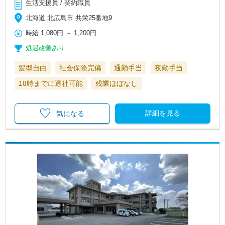
生活支援員 / 契約職員
北海道 北広島市 共栄25番地9
時給
1,080円
～
1,200円
処遇改善あり
髪型自由
社会保険完備
通勤手当
夜勤手当
18時までに退社可能
残業ほぼなし
詳細を見る
気になる