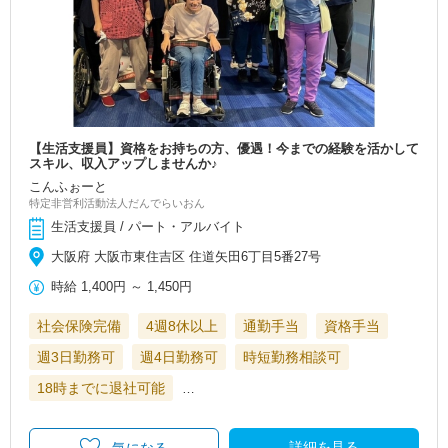
【生活支援員】資格をお持ちの方、優遇！今までの経験を活かして
スキル、収入アップしませんか♪
こんふぉーと
特定非営利活動法人だんでらいおん
生活支援員 / パート・アルバイト
大阪府 大阪市東住吉区 住道矢田6丁目5番27号
時給
1,400円
～
1,450円
社会保険完備
4週8休以上
通勤手当
資格手当
週3日勤務可
週4日勤務可
時短勤務相談可
18時までに退社可能
…
詳細を見る