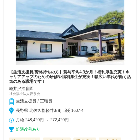
【生活支援員/資格持ちの方】賞与平均4.3か月！福利厚生充実！キ
ャリアアップのための研修や福利厚生が充実！幅広い年代が働く活
気のある職場です！
軽井沢治育園
社会福祉法人愛泉会
生活支援員 / 正職員
長野県 北佐久郡軽井沢町 追分1607-4
月給
248,420円
～
272,420円
処遇改善あり