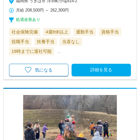
福岡県 うきは市 浮羽町小塩814‐2
月給
208,500円
～
262,300円
処遇改善あり
社会保険完備
4週8休以上
通勤手当
資格手当
役職手当
扶養手当
当直なし
18時までに退社可能
…
詳細を見る
気になる