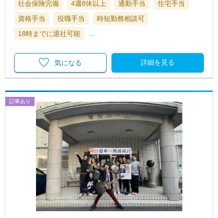
社会保険完備
4週8休以上
通勤手当
住宅手当
資格手当
役職手当
時短勤務相談可
18時までに退社可能
…
詳細を見る
気になる
記事あり