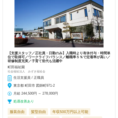
【支援スタッフ／正社員・日勤のみ】入職時より有休付与・時間単
位で取得可／ワークライフバランス／離職率５％で定着率が高い／
研修制度充実／子育て世代も活躍中
町田福祉園
社会福祉法人 みずき福祉会
生活支援員 / 正職員
東京都 町田市 図師町971-2
月給
244,500円
～
278,000円
処遇改善あり
服装自由
髪型自由
年収500万円以上可能