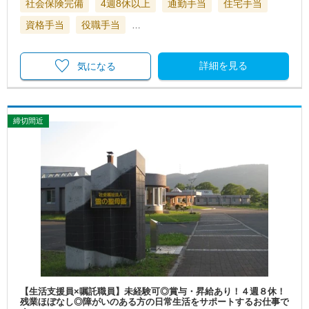
社会保険完備
4週8休以上
通勤手当
住宅手当
資格手当
役職手当
…
詳細を見る
気になる
締切間近
【生活支援員×嘱託職員】未経験可◎賞与・昇給あり！４週８休！
残業ほぼなし◎障がいのある方の日常生活をサポートするお仕事で