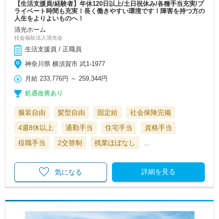
【生活支援員/経験者】年休120日以上/土日祝休み/各種手当充実/プ
ライベート時間も充実！長く働きやすい環境です！障害を持つ方の
人生をよりよいものへ！
清光ホーム
社会福祉法人清光会
生活支援員 / 正職員
神奈川県 横須賀市 武1-1977
月給
233,776円
～
259,344円
処遇改善あり
服装自由
髪型自由
固定給
社会保険完備
4週8休以上
通勤手当
住宅手当
資格手当
役職手当
2交替制
残業ほぼなし
…
詳細を見る
気になる