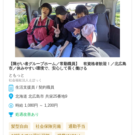
【障がい者グループホーム／常勤職員】 有資格者歓迎！／北広島
市／休みやすい環境で、安心して長く働ける
ともっと
社会福祉法人えぽっく
生活支援員 / 契約職員
北海道 北広島市 共栄25番地9
時給
1,080円
～
1,200円
処遇改善あり
髪型自由
社会保険完備
通勤手当