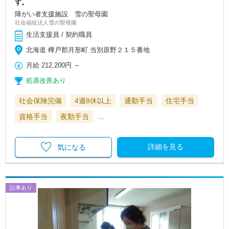
す。
障がい者支援施設 雪の聖母園
社会福祉法人雪の聖母園
生活支援員 / 契約職員
北海道 樺戸郡月形町 当別原野２１５番地
月給
212,200円
～
処遇改善あり
社会保険完備
4週8休以上
通勤手当
住宅手当
資格手当
夜勤手当
…
詳細を見る
気になる
記事あり