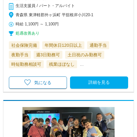
生活支援員 / パート・アルバイト
青森県 東津軽郡外ヶ浜町 平舘根岸小川20-1
時給
1,100円
～
1,100円
処遇改善あり
社会保険完備
年間休日120日以上
通勤手当
夜勤手当
週3日勤務可
土日祝のみ勤務可
時短勤務相談可
残業ほぼなし
…
詳細を見る
気になる