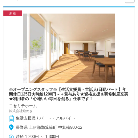
新着
※オープニングスタッフ※【生活支援員・世話人/日勤パート】年
間休日125日★時給1200円～＋賞与あり★資格支援＆研修制度充実
★利用者の「心地いい毎日を創る」仕事です！
ヨセミテホーム
株式会社煌めき
生活支援員 / パート・アルバイト
長野県 上伊那郡箕輪町 中箕輪980-12
時給
1,200円
～
1,300円