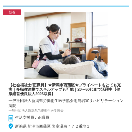
新着
【社会福祉士/正職員】★新潟市西蒲区★プライベートもとても充
実｜多職種連携でスキルアップも可能｜20～60代まで活躍中【健
康経営優良法人2026取得】
一般社団法人新潟県労働衛生医学協会附属岩室リハビリテーション
病院
一般社団法人新潟県労働衛生医学協会
生活支援員 / 正職員
新潟県 新潟市西蒲区 岩室温泉７７２番地１