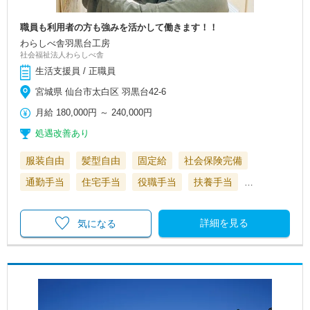
職員も利用者の方も強みを活かして働きます！！
わらしべ舎羽黒台工房
社会福祉法人わらしべ舎
生活支援員 / 正職員
宮城県 仙台市太白区 羽黒台42-6
月給
180,000円
～
240,000円
処遇改善あり
服装自由
髪型自由
固定給
社会保険完備
通勤手当
住宅手当
役職手当
扶養手当
…
詳細を見る
気になる