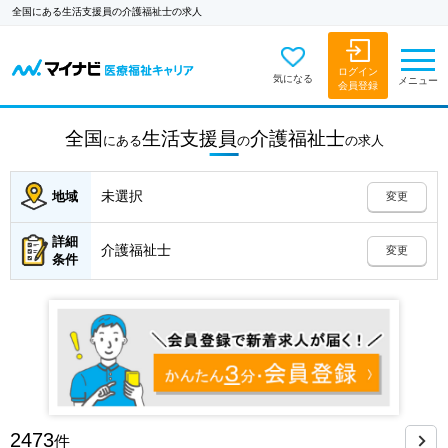
全国にある生活支援員の介護福祉士の求人
ログイン
気になる
メニュー
会員登録
全国
生活支援員
介護福祉士
にある
の
の
求人
未選択
地域
変更
詳細
介護福祉士
変更
条件
2473
件