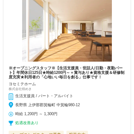
※オープニングスタッフ※【生活支援員・世話人/日勤・夜勤パー
ト】年間休日125日★時給1200円～＋賞与あり★資格支援＆研修制
度充実★利用者の「心地いい毎日を創る」仕事です！
ヨセミテホーム
株式会社煌めき
生活支援員 / パート・アルバイト
長野県 上伊那郡箕輪町 中箕輪980-12
時給
1,200円
～
1,300円
処遇改善あり