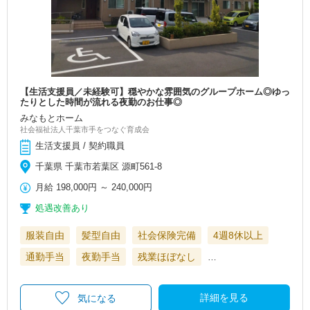
【生活支援員／未経験可】穏やかな雰囲気のグループホーム◎ゆっ
たりとした時間が流れる夜勤のお仕事◎
みなもとホーム
社会福祉法人千葉市手をつなぐ育成会
生活支援員 / 契約職員
千葉県 千葉市若葉区 源町561-8
月給
198,000円
～
240,000円
処遇改善あり
服装自由
髪型自由
社会保険完備
4週8休以上
通勤手当
夜勤手当
残業ほぼなし
…
詳細を見る
気になる