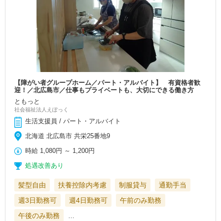
【障がい者グループホーム／パート・アルバイト】 有資格者歓
迎！／北広島市／仕事もプライベートも、大切にできる働き方
ともっと
社会福祉法人えぽっく
生活支援員 / パート・アルバイト
北海道 北広島市 共栄25番地9
時給
1,080円
～
1,200円
処遇改善あり
髪型自由
扶養控除内考慮
制服貸与
通勤手当
週3日勤務可
週4日勤務可
午前のみ勤務
午後のみ勤務
…