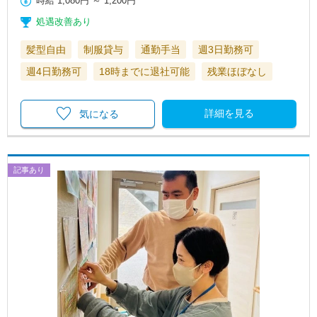
時給
1,080円
～
1,200円
処遇改善あり
髪型自由
制服貸与
通勤手当
週3日勤務可
週4日勤務可
18時までに退社可能
残業ほぼなし
詳細を見る
気になる
記事あり