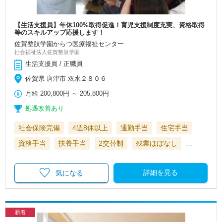
【生活支援員】年休100%取得促進！育児支援制度充実、資格取得
等のスキルアップ応援します！
佐賀整肢学園からつ医療福祉センター
社会福祉法人佐賀整肢学園
生活支援員 / 正職員
佐賀県 唐津市 双水２８０６
月給
200,800円
～
205,800円
処遇改善あり
社会保険完備
4週8休以上
通勤手当
住宅手当
資格手当
扶養手当
2交替制
残業ほぼなし
…
詳細を見る
気になる
新着