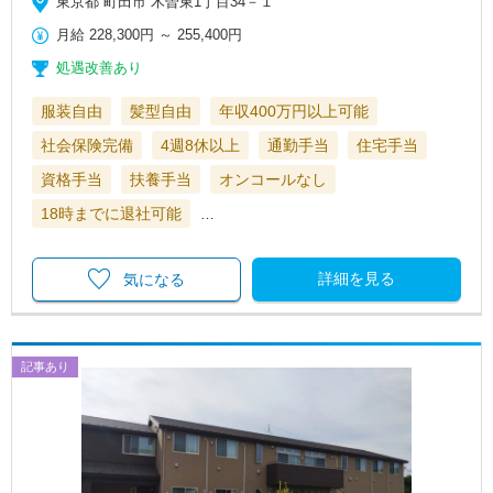
東京都 町田市 木曽東1丁目34－１
月給
228,300円
～
255,400円
処遇改善あり
服装自由
髪型自由
年収400万円以上可能
社会保険完備
4週8休以上
通勤手当
住宅手当
資格手当
扶養手当
オンコールなし
18時までに退社可能
…
詳細を見る
気になる
記事あり