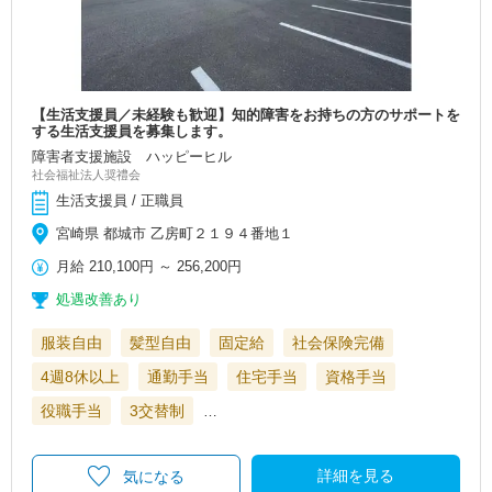
【生活支援員／未経験も歓迎】知的障害をお持ちの方のサポートを
する生活支援員を募集します。
障害者支援施設 ハッピーヒル
社会福祉法人奨禮会
生活支援員 / 正職員
宮崎県 都城市 乙房町２１９４番地１
月給
210,100円
～
256,200円
処遇改善あり
服装自由
髪型自由
固定給
社会保険完備
4週8休以上
通勤手当
住宅手当
資格手当
役職手当
3交替制
…
詳細を見る
気になる