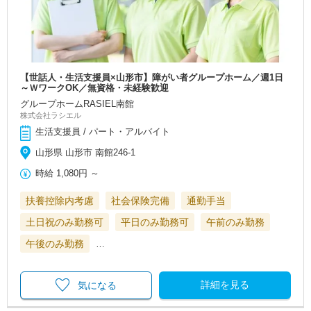
【世話人・生活支援員×山形市】障がい者グループホーム／週1日
～ＷワークOK／無資格・未経験歓迎
グループホームRASIEL南館
株式会社ラシエル
生活支援員 / パート・アルバイト
山形県 山形市 南館246-1
時給
1,080円
～
扶養控除内考慮
社会保険完備
通勤手当
土日祝のみ勤務可
平日のみ勤務可
午前のみ勤務
午後のみ勤務
…
詳細を見る
気になる