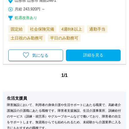
山形県 山形市 南館246-1
月給
243,920円
～
処遇改善あり
固定給
社会保険完備
4週8休以上
通勤手当
土日祝のみ勤務可
平日のみ勤務可
詳細を見る
気になる
1/1
生活支援員
障害施設において、利用者の身体介護や生活サポートにあたる職業で、高齢者介
護施設の介護職にあたる職種です。障害者支援施設、生活介護事業所、訓練給付
のサービス（訓練・就労系）やグループホームなどで働いており、障害者の自立
をサポートします。無資格からでも始められるため、未経験から介護業界に入る
方にもおすすめの職種です。