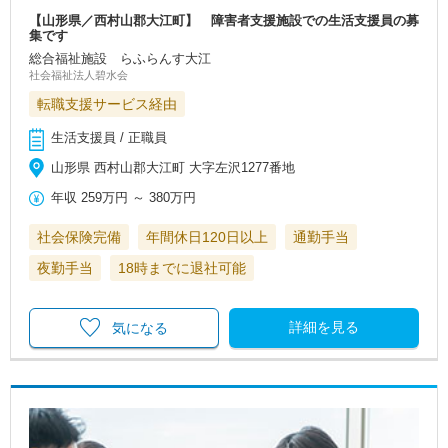
【山形県／西村山郡大江町】 障害者支援施設での生活支援員の募
集です
総合福祉施設 らふらんす大江
社会福祉法人碧水会
転職支援サービス経由
生活支援員 / 正職員
山形県 西村山郡大江町 大字左沢1277番地
年収
259万円
～
380万円
社会保険完備
年間休日120日以上
通勤手当
夜勤手当
18時までに退社可能
詳細を見る
気になる