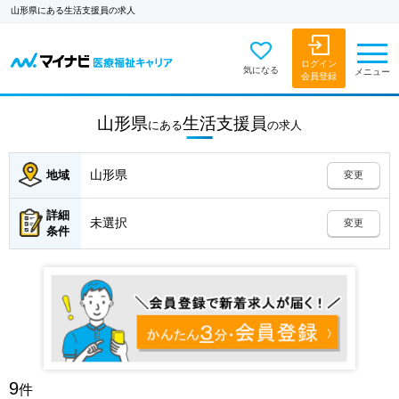
山形県にある生活支援員の求人
ログイン
気になる
メニュー
会員登録
山形県
生活支援員
にある
の
求人
山形県
地域
変更
詳細
未選択
変更
条件
9
件