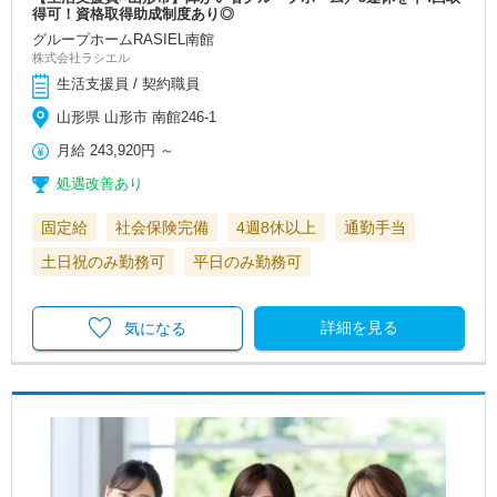
得可！資格取得助成制度あり◎
グループホームRASIEL南館
株式会社ラシエル
生活支援員 / 契約職員
山形県 山形市 南館246-1
月給
243,920円
～
処遇改善あり
固定給
社会保険完備
4週8休以上
通勤手当
土日祝のみ勤務可
平日のみ勤務可
詳細を見る
気になる