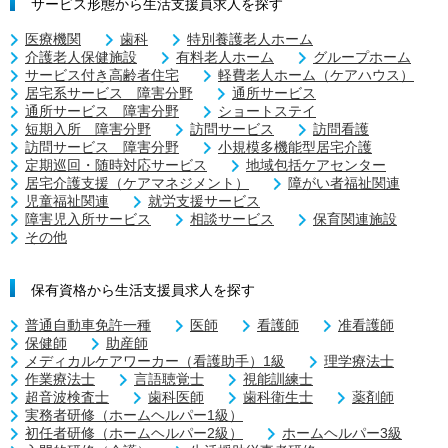
サービス形態から生活支援員求人を探す
医療機関
歯科
特別養護老人ホーム
介護老人保健施設
有料老人ホーム
グループホーム
サービス付き高齢者住宅
軽費老人ホーム（ケアハウス）
居宅系サービス 障害分野
通所サービス
通所サービス 障害分野
ショートステイ
短期入所 障害分野
訪問サービス
訪問看護
訪問サービス 障害分野
小規模多機能型居宅介護
定期巡回・随時対応サービス
地域包括ケアセンター
居宅介護支援（ケアマネジメント）
障がい者福祉関連
児童福祉関連
就労支援サービス
障害児入所サービス
相談サービス
保育関連施設
その他
保有資格から生活支援員求人を探す
普通自動車免許一種
医師
看護師
准看護師
保健師
助産師
メディカルケアワーカー（看護助手）1級
理学療法士
作業療法士
言語聴覚士
視能訓練士
超音波検査士
歯科医師
歯科衛生士
薬剤師
実務者研修（ホームヘルパー1級）
初任者研修（ホームヘルパー2級）
ホームヘルパー3級