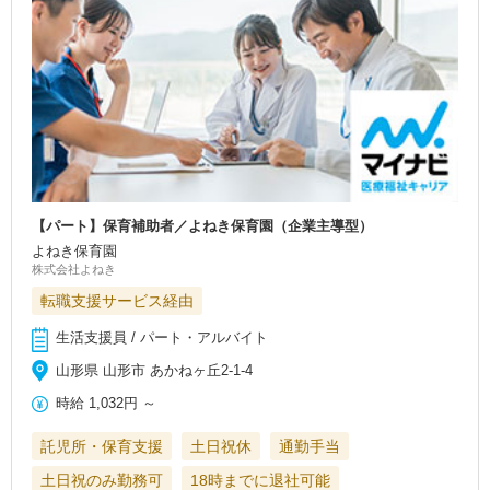
【パート】保育補助者／よねき保育園（企業主導型）
よねき保育園
株式会社よねき
転職支援サービス経由
生活支援員 / パート・アルバイト
山形県 山形市 あかねヶ丘2-1-4
時給
1,032円
～
託児所・保育支援
土日祝休
通勤手当
土日祝のみ勤務可
18時までに退社可能