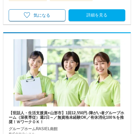
詳細を見る
気になる
【世話人・生活支援員×山形市】1回12,550円♪障がい者グループホ
ーム（深夜専従）週2日～／無資格未経験OK／有休消化100％を推
奨！ＷワークＯＫ！
グループホームRASIEL南館
株式会社ラシエル