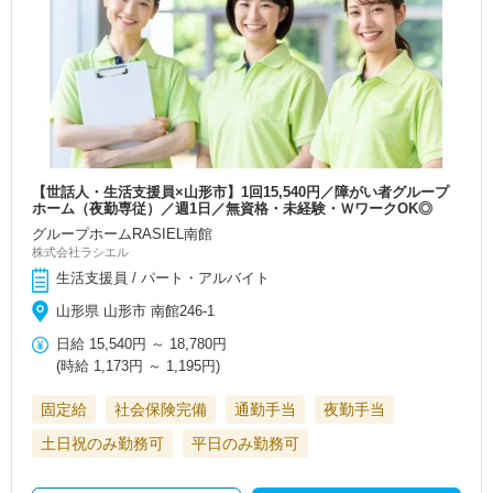
【世話人・生活支援員×山形市】1回15,540円／障がい者グループ
ホーム（夜勤専従）／週1日／無資格・未経験・ＷワークOK◎
グループホームRASIEL南館
株式会社ラシエル
生活支援員 / パート・アルバイト
山形県 山形市 南館246-1
日給
15,540円
～
18,780円
(時給
1,173円
～
1,195円
)
固定給
社会保険完備
通勤手当
夜勤手当
土日祝のみ勤務可
平日のみ勤務可