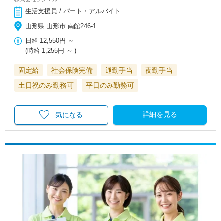
生活支援員 / パート・アルバイト
山形県 山形市 南館246-1
日給
12,550円
～
(時給
1,255円
～ )
固定給
社会保険完備
通勤手当
夜勤手当
土日祝のみ勤務可
平日のみ勤務可
詳細を見る
気になる