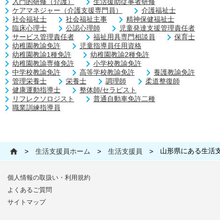
入門的研修（介護）
生活援助従事者研修
ケアマネジャー（介護支援専門員）
介護福祉士
社会福祉士
社会福祉主事
精神保健福祉士
臨床心理士
公認心理師
児童発達支援管理責任者
サービス管理責任者
福祉用具専門相談員
保育士
幼稚園教諭免許
児童指導員任用資格
幼稚園教諭1種免許
幼稚園教諭2種免許
幼稚園教諭専修免許
小学校教諭免許
中学校教諭免許
高等学校教諭免許
養護教諭免許
管理栄養士
栄養士
調理師
柔道整復師
健康運動指導士
整体師/セラピスト
リフレクソロジスト
普通自動車免許二種
職業訓練指導員
山形県にある生活
>
生活支援員ホーム
>
生活支援員
>
個人情報の取扱い・利用規約
よくあるご質問
サイトマップ