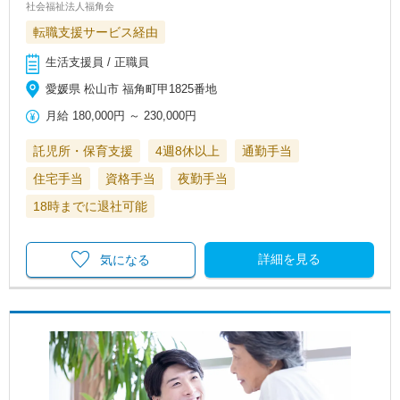
社会福祉法人福角会
転職支援サービス経由
生活支援員 / 正職員
愛媛県 松山市 福角町甲1825番地
月給
180,000円
～
230,000円
託児所・保育支援
4週8休以上
通勤手当
住宅手当
資格手当
夜勤手当
18時までに退社可能
詳細を見る
気になる