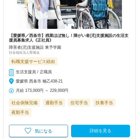
【愛媛県／西条市】残業ほぼ無し！障がい者(児)支援施設の生活支
援員募集求人《正社員》
障害者(児)支援施設 東予学園
社会福祉法人聖風会
転職支援サービス経由
生活支援員 / 正職員
愛媛県 西条市 楠乙438-21
月給
173,000円
～
229,000円
社会保険完備
通勤手当
住宅手当
扶養手当
夜勤手当
詳細を見る
気になる