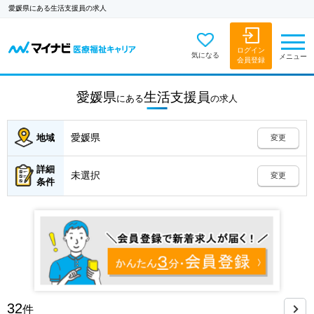
愛媛県にある生活支援員の求人
ログイン
気になる
メニュー
会員登録
愛媛県
生活支援員
にある
の
求人
愛媛県
地域
変更
詳細
未選択
変更
条件
32
件