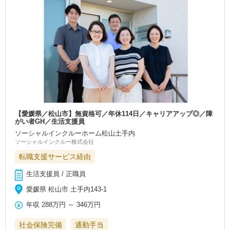
【愛媛県／松山市】無資格可／年休114日／キャリアアップ◎／障
がい者GH／生活支援員
ソーシャルインクルーホーム松山土手内
ソーシャルインクルー株式会社
転職支援サービス経由
生活支援員 / 正職員
愛媛県 松山市 土手内143-1
年収
288万円
～
346万円
社会保険完備
通勤手当