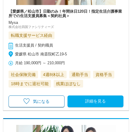
【愛媛県／松山市】日勤のみ！年間休日120日！指定生活介護事業
所での生活支援員募集＜契約社員＞
Mysa
株式会社四国ファシリティーズ
転職支援サービス経由
生活支援員 / 契約職員
愛媛県 松山市 南斎院町乙19-5
月給
190,000円
～
210,000円
社会保険完備
4週8休以上
通勤手当
資格手当
18時までに退社可能
残業ほぼなし
詳細を見る
気になる