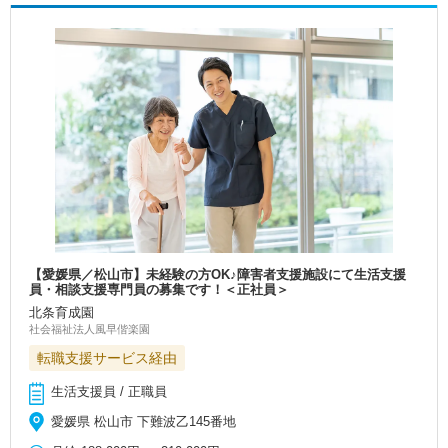
【愛媛県／松山市】未経験の方OK♪障害者支援施設にて生活支援
員・相談支援専門員の募集です！＜正社員＞
北条育成園
社会福祉法人風早偕楽園
転職支援サービス経由
生活支援員 / 正職員
愛媛県 松山市 下難波乙145番地