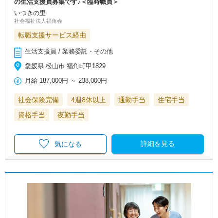
の生活支援員募集です♪＜臨時職員＞
いつきの里
社会福祉法人福角会
転職支援サービス経由
生活支援員 / 業務委託・その他
愛媛県 松山市 福角町甲1829
月給
187,000円
～
238,000円
社会保険完備
4週8休以上
通勤手当
住宅手当
資格手当
夜勤手当
詳細を見る
気になる