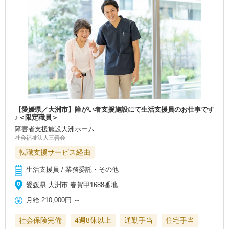
【愛媛県／大洲市】障がい者支援施設にて生活支援員のお仕事です
♪＜限定職員＞
障害者支援施設大洲ホーム
社会福祉法人三善会
転職支援サービス経由
生活支援員 / 業務委託・その他
愛媛県 大洲市 春賀甲1688番地
月給
210,000円
～
社会保険完備
4週8休以上
通勤手当
住宅手当