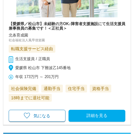
【愛媛県／松山市】未経験の方OK♪障害者支援施設にて生活支援員
兼事務員の募集です！＜正社員＞
北条育成園
社会福祉法人風早偕楽園
転職支援サービス経由
生活支援員 / 正職員
愛媛県 松山市 下難波乙145番地
年収
173万円
～
201万円
社会保険完備
通勤手当
住宅手当
資格手当
18時までに退社可能
詳細を見る
気になる