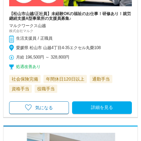
【松山市山越/正社員】未経験OKの福祉のお仕事！研修あり！就労
継続支援A型事業所の支援員募集♪
マルクワークス山越
株式会社マルク
生活支援員 / 正職員
愛媛県 松山市 山越4丁目4-35エクセル丸榮108
月給
196,500円
～
328,800円
処遇改善あり
社会保険完備
年間休日120日以上
通勤手当
資格手当
役職手当
詳細を見る
気になる