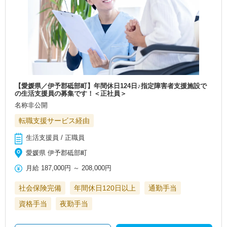
【愛媛県／伊予郡砥部町】年間休日124日♪指定障害者支援施設で
の生活支援員の募集です！＜正社員＞
名称非公開
転職支援サービス経由
生活支援員 / 正職員
愛媛県 伊予郡砥部町
月給
187,000円
～
208,000円
社会保険完備
年間休日120日以上
通勤手当
資格手当
夜勤手当