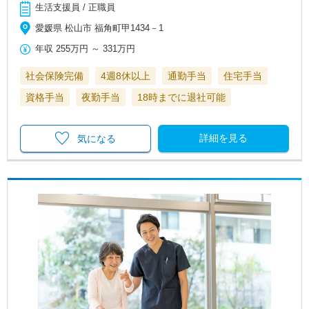
生活支援員 / 正職員
愛媛県 松山市 福角町甲1434－1
年収
255万円
～
331万円
社会保険完備
4週8休以上
通勤手当
住宅手当
資格手当
夜勤手当
18時までに退社可能
詳細を見る
気になる