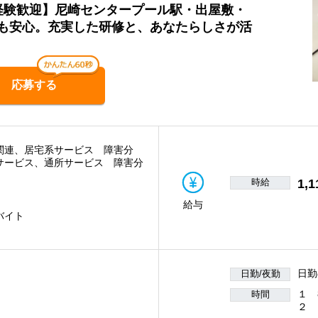
未経験歓迎】尼崎センタープール駅・出屋敷・
も安心。充実した研修と、あなたらしさが活
応募する
関連、居宅系サービス 障害分
サービス、通所サービス 障害分
時給
1,1
給与
バイト
日勤
日勤/夜勤
１ 
時間
２ 1