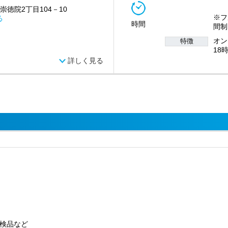
崇徳院2丁目104－10
※フ
る
時間
間制
オン
特徴
18
詳しく見る
検品など