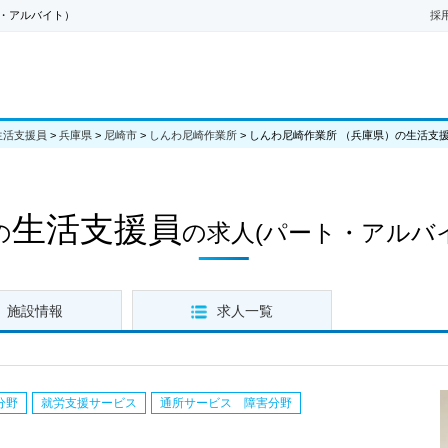
・アルバイト）
採
生活支援員
>
兵庫県
>
尼崎市
>
しんわ尼崎作業所
>
しんわ尼崎作業所 （兵庫県）の生活支
生活支援員
の
の求人
(パート・アルバ
施設情報
求人一覧
分野
就労支援サービス
通所サービス 障害分野