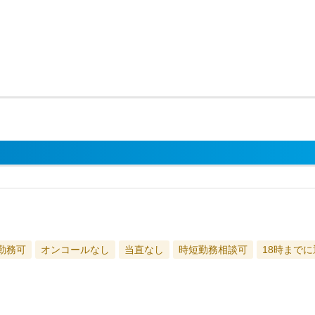
勤務可
オンコールなし
当直なし
時短勤務相談可
18時まで
）