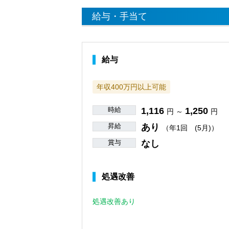
給与・手当て
給与
年収400万円以上可能
時給
1,116
1,250
円 ～
円
昇給
あり
（年1回 (5月)）
賞与
なし
処遇改善
処遇改善あり