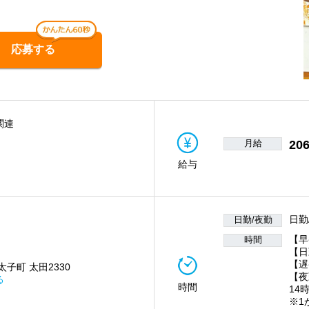
応募する
関連
月給
206
給与
日勤
日勤/夜勤
【早
時間
【日
【遅
子町 太田2330
【夜
る
時間
14
※1