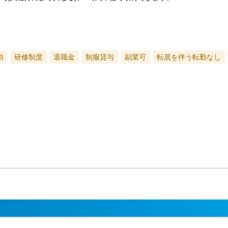
助
研修制度
退職金
制服貸与
副業可
転居を伴う転勤なし