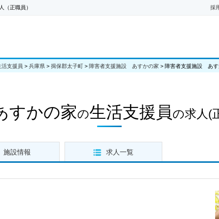
人（正職員）
採
生活支援員
>
兵庫県
>
揖保郡太子町
>
障害者支援施設 あすかの家
>
障害者支援施設 あす
あすかの家
生活支援員
の
の求人
(
施設情報
求人一覧