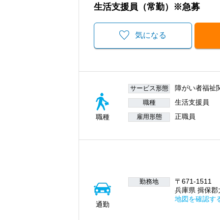
生活支援員（常勤）※急募
気になる
障がい者福祉
サービス形態
生活支援員
職種
正職員
職種
雇用形態
〒671-1511
勤務地
兵庫県 揖保郡太
地図を確認す
通勤