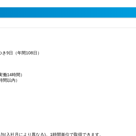
き9日（年間108日）
実働14時間）
時間以内）
回)
与(入社月により異なる)。1時間単位で取得できます。