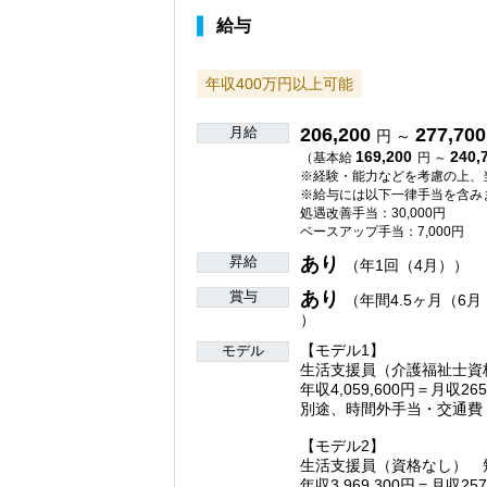
給与
年収400万円以上可能
月給
206,200
277,700
円 ～
169,200
240,
（基本給
円 ～
※経験・能力などを考慮の上、
※給与には以下一律手当を含み
処遇改善手当：30,000円
ベースアップ手当：7,000円
昇給
あり
（年1回（4月））
賞与
あり
（年間4.5ヶ月（6月
）
【モデル1】
モデル
生活支援員（介護福祉士資
年収4,059,600円＝月収26
別途、時間外手当・交通費
【モデル2】
生活支援員（資格なし） 
年収3,969,300円＝月収25