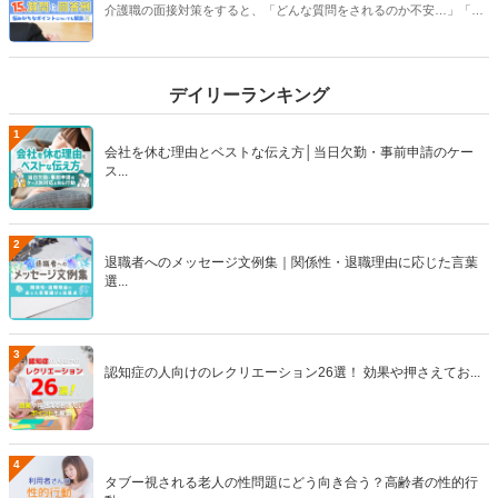
す！【執筆者：ささえるラボ編集部】
介護職の面接対策をすると、「どんな質問をされるのか不安…」「ど
う答えればいいのか分からない…。」といった不安が出てくるかと思
います。そんな方のために、この記事では「よくある質問15選」と、
その回答例を解説します。さらに、面接官が見ているポイントや、
デイリーランキング
NG回答例、面接マナーなども徹底解説！【執筆者／専門家：後藤 晴
紀、脇 健仁、伊藤 浩一】
1
会社を休む理由とベストな伝え方│当日欠勤・事前申請のケー
ス...
2
退職者へのメッセージ文例集｜関係性・退職理由に応じた言葉
選...
3
認知症の人向けのレクリエーション26選！ 効果や押さえてお...
4
タブー視される老人の性問題にどう向き合う？高齢者の性的行