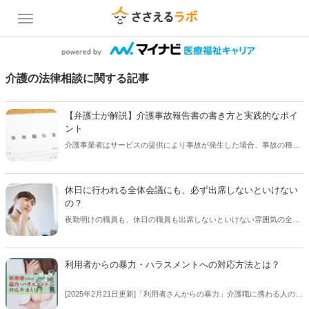
介護の法律相談に関する記事
【弁護士が解説】介護事故報告書の書き方と実践的なポイ
ント
介護事業者はサービスの提供により事故が発生した場合、事故の種類
によっては、事故報告書の提出を行う必要があります。事故報告書の
作成時に押さえておきたい実践的なポイントをこの記事では解説しま
す。【執筆者／弁護士：伊達 伸一】
休日に行われる全体会議にも、必ず出席しないといけない
の？
夜勤明けの職員も、休日の職員も出席しないといけない雰囲気の全体
会議には出席しないといけないの？ お悩みに専門家がお答えします。
【回答者：伊達 伸一】
利用者からの暴力・ハラスメントへの対応方法とは？
[2025年2月21日更新]「利用者さんからの暴力」介護職に携わる人の多
くが直接的に関わったり、目撃したりしたことがあるのではないでし