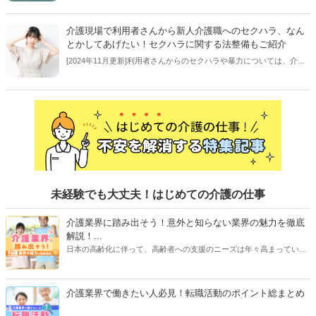
ょうか。さらに、利用者さんからのという点で対応方法にもお困りで
は…この記事では法的な視点で弁護士の伊達先生に、介護職の視点で
介護現場で利用者さんから新人介護職へのセクハラ、なん
古畑先生に説明していただきます！【回答者／専門家：伊達 伸一・
とかしてあげたい！セクハラに関する法整備もご紹介
古畑 佑奈】
[2024年11月更新]利用者さんからのセクハラや暴力については、介護
業界にとって重要な問題です。一方で、認知症の症状などが要因の場
合がほとんどであるため、声のかけ方等に悩まれる方も多いのでは。
この記事では、専門家が対応方法や、法整備について解説します！
【執筆者／専門家：伊藤 浩一】
未経験でも大丈夫！はじめての介護の仕事
介護業界に踏み出そう！意外と知らない業界の魅力を徹底
解説！...
日本の高齢化に伴って、高齢者への支援のニーズは年々高まっていま
す。介護業界で仕事をしたいけど、実際どんな業界なんだろう？とお
考えの方へ。この記事では「簡単」かつ「わかりやすく」介護業界を
紹介します！介護職・ヘルパーに転職をしたい方、これから働くか迷
介護業界で働きたい人必見！転職活動のポイント総まとめ
っている方、まだ興味はうすいけれど業界について知りたい方は、ぜ