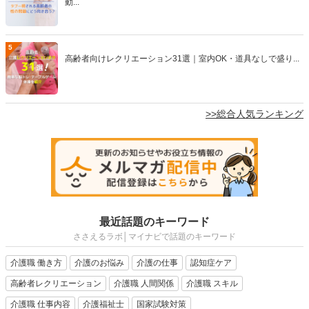
動...
5
高齢者向けレクリエーション31選｜室内OK・道具なしで盛り...
>>総合人気ランキング
最近話題のキーワード
ささえるラボ│マイナビで話題のキーワード
介護職 働き方
介護のお悩み
介護の仕事
認知症ケア
高齢者レクリエーション
介護職 人間関係
介護職 スキル
介護職 仕事内容
介護福祉士
国家試験対策