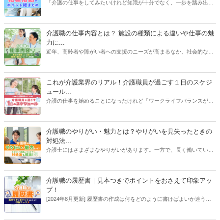
ひお役立てください！
「介護の仕事をしてみたいけれど知識が十分でなく、一歩を踏み出す
のが不安……」。そうした人に向けて、施設やサービスの種類、介護
業界の業務内容、必要な準備や心構えなどについて解説します。入念
なリサーチで職場とのミスマッチを防ぎ、新しい人生の一歩を踏み出
介護職の仕事内容とは？ 施設の種類による違いや仕事の魅
しましょう！
力に...
近年、高齢者や障がい者への支援のニーズが高まるなか、社会的なニ
ーズも高まり、将来性のある仕事として注目されている介護職。そん
な介護職の主な仕事内容、施設の種類による仕事内容の違い、給与事
情、仕事の魅力など、介護職の仕事に関する基礎知識を徹底解説しま
これが介護業界のリアル！介護職員が過ごす１日のスケジ
す。【執筆者：ささえるラボ編集部】
ュール...
介護の仕事を始めることになったけれど「ワークライフバランスが気
がかり…」という方は少なくありません。また、体力勝負なイメージ
の強い介護業界で「ずっと現場で働き続けられるだろうか…」と不安
を抱える人もいるでしょう。そこで、施設のサービス形態ごとに、介
介護職のやりがい・魅力とは？やりがいを見失ったときの
護職員が職場でどんな毎日を送っているのか詳しく解説します。「自
対処法...
分がここで働くとしたら…」とイメージする参考にしてください。
介護士にはさまざまなやりがいがあります。一方で、長く働いている
とやりがいや魅力が何であったか見失うこともあると思います。この
記事では介護職のやりがいを解説したあと、やりがいを見失ってしま
った場合の対処法についても解説していきます。介護職のやりがいに
介護職の履歴書｜見本つきでポイントをおさえて印象アッ
ついて知りたい方も、長く働いて初心を取り戻したい方もぜひご覧く
プ！
ださい。
[2024年8月更新] 履歴書の作成は何をどのように書けばよいか迷う方
も多いはずです。しかし、ポイントをおさえてしまえば内定に近づく
履歴書が作成できます。この記事では見本つきでわかりやすくポイン