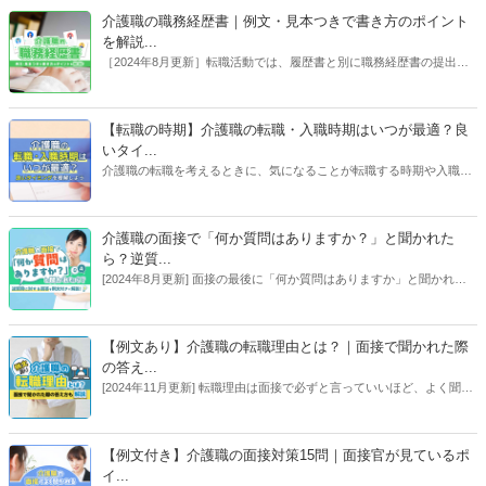
トを解説します！【執筆者：ささえるラボ編集部】
介護職の職務経歴書｜例文・見本つきで書き方のポイント
を解説...
［2024年8月更新］転職活動では、履歴書と別に職務経歴書の提出を
求められる場合があります。「職務経歴書って難しそう」と思われが
ちですが、この記事を読み進めながら作成すれば採用担当者に自身を
アピールできる職務経歴書が完成します！【執筆者：ささえるラボ編
【転職の時期】介護職の転職・入職時期はいつが最適？良
集部、コラム／専門家：大庭 欣二】
いタイ...
介護職の転職を考えるときに、気になることが転職する時期や入職す
る時期です。そこで今回は、介護職の転職しやすい時期や入職タイミ
ングはいつが良いのか、介護業界や受け入れ側の状況を踏まえて、詳
しく解説します。（コラム：脇 健仁）
介護職の面接で「何か質問はありますか？」と聞かれた
ら？逆質...
[2024年8月更新] 面接の最後に「何か質問はありますか」と聞かれた
ら、アピールのチャンス。逆質問の内容によっては、熱意を伝えなが
ら事業所の状況を知ることもできます。効果的な逆質問の例とポイン
トを紹介します。【執筆者：ささえるラボ編集部、コラム／専門家：
【例文あり】介護職の転職理由とは？｜面接で聞かれた際
大庭 欣二】
の答え...
[2024年11月更新] 転職理由は面接で必ずと言っていいほど、よく聞か
れる質問です。伝える際には、前の職場で得たことから、転職先で活
かしたいことに結び付けて話しましょう。また、伝え方によっては、
担当者にマイナスイメージを与えることもあるので、この記事では介
【例文付き】介護職の面接対策15問｜面接官が見ているポ
護の転職時に転職理由をどのように伝えるべきか例文付きで解説しま
イ...