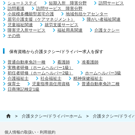
ショートステイ
短期入所 障害分野
訪問サービス
訪問看護
訪問サービス 障害分野
小規模多機能型居宅介護
地域包括ケアセンター
居宅介護支援（ケアマネジメント）
障がい者福祉関連
児童福祉関連
就労支援サービス
障害児入所サービス
福祉用具関連
介護タクシー
その他
保有資格から介護タクシー/ドライバー求人を探す
普通自動車免許一種
看護師
准看護師
実務者研修（ホームヘルパー1級）
初任者研修（ホームヘルパー2級）
ホームヘルパー3級
介護福祉士
社会福祉士
精神保健福祉士
保育士
児童指導員任用資格
普通自動車免許二種
日商簿記検定1級
>
介護タクシー/ドライバーホーム
>
介護タクシー/ドライ
個人情報の取扱い・利用規約