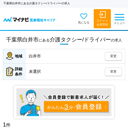
千葉県白井市にある介護タクシー/ドライバーの求人
ログイン
気になる
メニュー
会員登録
千葉県白井市
介護タクシー/ドライバー
にある
の
求人
白井市
地域
変更
詳細
未選択
変更
条件
1
件