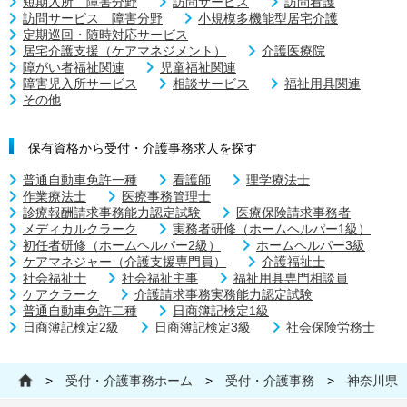
短期入所 障害分野
訪問サービス
訪問看護
訪問サービス 障害分野
小規模多機能型居宅介護
定期巡回・随時対応サービス
居宅介護支援（ケアマネジメント）
介護医療院
障がい者福祉関連
児童福祉関連
障害児入所サービス
相談サービス
福祉用具関連
その他
保有資格から受付・介護事務求人を探す
普通自動車免許一種
看護師
理学療法士
作業療法士
医療事務管理士
診療報酬請求事務能力認定試験
医療保険請求事務者
メディカルクラーク
実務者研修（ホームヘルパー1級）
初任者研修（ホームヘルパー2級）
ホームヘルパー3級
ケアマネジャー（介護支援専門員）
介護福祉士
社会福祉士
社会福祉主事
福祉用具専門相談員
ケアクラーク
介護請求事務実務能力認定試験
普通自動車免許二種
日商簿記検定1級
日商簿記検定2級
日商簿記検定3級
社会保険労務士
>
受付・介護事務ホーム
>
受付・介護事務
>
神奈川県