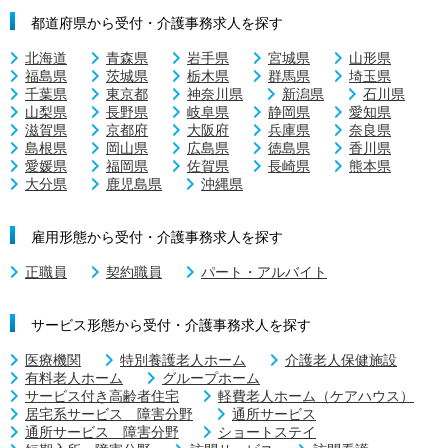
都道府県から受付・介護事務求人を探す
北海道
青森県
岩手県
宮城県
山形県
福島県
茨城県
栃木県
群馬県
埼玉県
千葉県
東京都
神奈川県
新潟県
石川県
山梨県
長野県
岐阜県
静岡県
愛知県
滋賀県
京都府
大阪府
兵庫県
奈良県
島根県
岡山県
広島県
徳島県
香川県
愛媛県
福岡県
佐賀県
長崎県
熊本県
大分県
鹿児島県
沖縄県
雇用形態から受付・介護事務求人を探す
正職員
契約職員
パート・アルバイト
サービス形態から受付・介護事務求人を探す
医療機関
特別養護老人ホーム
介護老人保健施設
有料老人ホーム
グループホーム
サービス付き高齢者住宅
軽費老人ホーム（ケアハウス）
居宅系サービス 障害分野
通所サービス
通所サービス 障害分野
ショートステイ