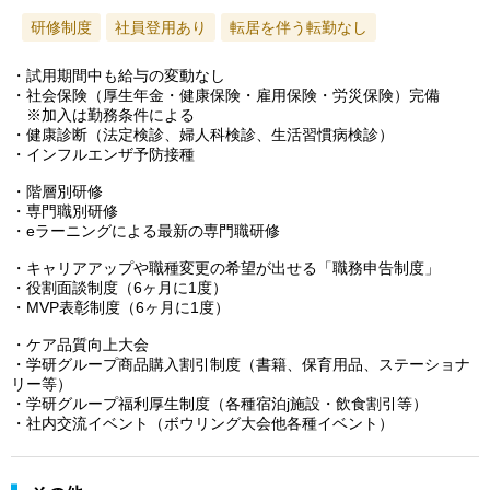
研修制度
社員登用あり
転居を伴う転勤なし
・試用期間中も給与の変動なし
・社会保険（厚生年金・健康保険・雇用保険・労災保険）完備
※加入は勤務条件による
・健康診断（法定検診、婦人科検診、生活習慣病検診）
・インフルエンザ予防接種
・階層別研修
・専門職別研修
・eラーニングによる最新の専門職研修
・キャリアアップや職種変更の希望が出せる「職務申告制度」
・役割面談制度（6ヶ月に1度）
・MVP表彰制度（6ヶ月に1度）
・ケア品質向上大会
・学研グループ商品購入割引制度（書籍、保育用品、ステーショナ
リー等）
・学研グループ福利厚生制度（各種宿泊j施設・飲食割引等）
・社内交流イベント（ボウリング大会他各種イベント）