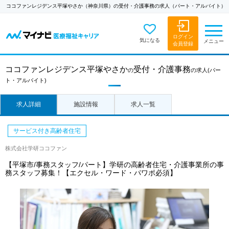
ココファンレジデンス平塚やさか（神奈川県）の受付・介護事務の求人（パート・アルバイト）
ログイン
気になる
メニュー
会員登録
ココファンレジデンス平塚やさか
受付・介護事務
の
の求人
(パー
ト・アルバイト)
求人詳細
施設情報
求人一覧
サービス付き高齢者住宅
株式会社学研ココファン
【平塚市/事務スタッフ/パート】学研の高齢者住宅・介護事業所の事
務スタッフ募集！【エクセル・ワード・パワポ必須】