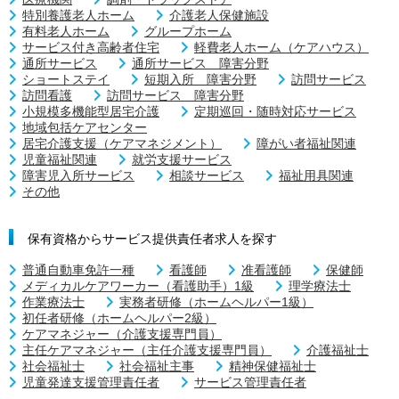
特別養護老人ホーム
介護老人保健施設
有料老人ホーム
グループホーム
サービス付き高齢者住宅
軽費老人ホーム（ケアハウス）
通所サービス
通所サービス 障害分野
ショートステイ
短期入所 障害分野
訪問サービス
訪問看護
訪問サービス 障害分野
小規模多機能型居宅介護
定期巡回・随時対応サービス
地域包括ケアセンター
居宅介護支援（ケアマネジメント）
障がい者福祉関連
児童福祉関連
就労支援サービス
障害児入所サービス
相談サービス
福祉用具関連
その他
保有資格からサービス提供責任者求人を探す
普通自動車免許一種
看護師
准看護師
保健師
メディカルケアワーカー（看護助手）1級
理学療法士
作業療法士
実務者研修（ホームヘルパー1級）
初任者研修（ホームヘルパー2級）
ケアマネジャー（介護支援専門員）
主任ケアマネジャー（主任介護支援専門員）
介護福祉士
社会福祉士
社会福祉主事
精神保健福祉士
児童発達支援管理責任者
サービス管理責任者