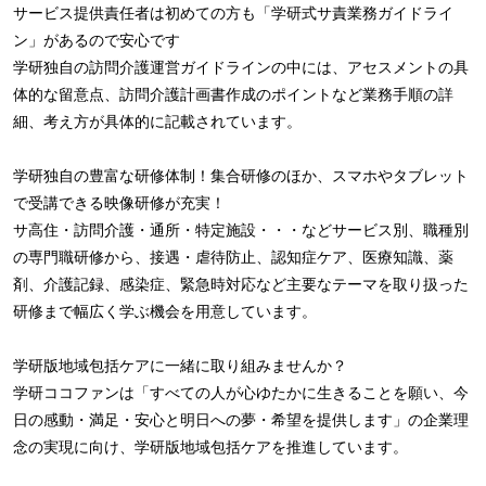
サービス提供責任者は初めての方も「学研式サ責業務ガイドライ
ン」があるので安心です
学研独自の訪問介護運営ガイドラインの中には、アセスメントの具
体的な留意点、訪問介護計画書作成のポイントなど業務手順の詳
細、考え方が具体的に記載されています。
学研独自の豊富な研修体制！集合研修のほか、スマホやタブレット
で受講できる映像研修が充実！
サ高住・訪問介護・通所・特定施設・・・などサービス別、職種別
の専門職研修から、接遇・虐待防止、認知症ケア、医療知識、薬
剤、介護記録、感染症、緊急時対応など主要なテーマを取り扱った
研修まで幅広く学ぶ機会を用意しています。
学研版地域包括ケアに一緒に取り組みませんか？
学研ココファンは「すべての人が心ゆたかに生きることを願い、今
日の感動・満足・安心と明日への夢・希望を提供します」の企業理
念の実現に向け、学研版地域包括ケアを推進しています。