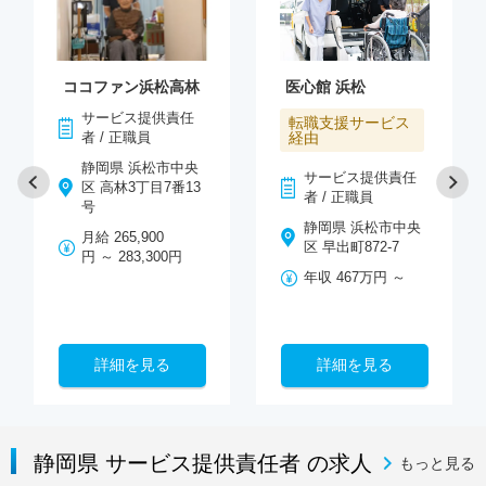
ココファン浜松高林
医心館 浜松
サービス提供責任
転職支援サービス
者 / 正職員
経由
静岡県 浜松市中央
サービス提供責任
区 高林3丁目7番13
者 / 正職員
号
静岡県 浜松市中央
月給 265,900
区 早出町872-7
円 ～ 283,300円
年収 467万円 ～
詳細を見る
詳細を見る
静岡県 サービス提供責任者 の求人
もっと見る