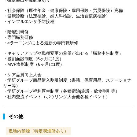
・社会保険（厚生年金・健康保険・雇用保険・労災保険）完備
・健康診断（法定検診、婦人科検診、生活習慣病検診）
・インフルエンザ予防接種
・階層別研修
・専門職別研修
・eラーニングによる最新の専門職研修
・キャリアアップや職種変更の希望が出せる「職務申告制度」
・役割面談制度（6ヶ月に1度）
・MVP表彰制度（6ヶ月に1度）
・ケア品質向上大会
・学研グループ商品購入割引制度（書籍、保育用品、ステーショナ
リー等）
・学研グループ福利厚生制度（各種宿泊j施設・飲食割引等）
・社内交流イベント（ボウリング大会他各種イベント）
その他
敷地内禁煙（特定喫煙所あり）