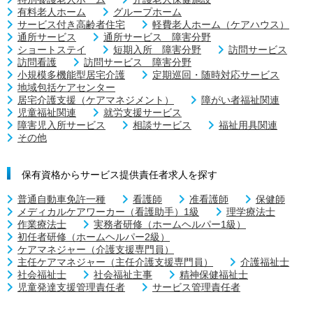
有料老人ホーム
グループホーム
サービス付き高齢者住宅
軽費老人ホーム（ケアハウス）
通所サービス
通所サービス 障害分野
ショートステイ
短期入所 障害分野
訪問サービス
訪問看護
訪問サービス 障害分野
小規模多機能型居宅介護
定期巡回・随時対応サービス
地域包括ケアセンター
居宅介護支援（ケアマネジメント）
障がい者福祉関連
児童福祉関連
就労支援サービス
障害児入所サービス
相談サービス
福祉用具関連
その他
保有資格からサービス提供責任者求人を探す
普通自動車免許一種
看護師
准看護師
保健師
メディカルケアワーカー（看護助手）1級
理学療法士
作業療法士
実務者研修（ホームヘルパー1級）
初任者研修（ホームヘルパー2級）
ケアマネジャー（介護支援専門員）
主任ケアマネジャー（主任介護支援専門員）
介護福祉士
社会福祉士
社会福祉主事
精神保健福祉士
児童発達支援管理責任者
サービス管理責任者