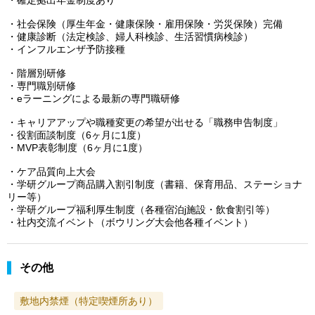
・社会保険（厚生年金・健康保険・雇用保険・労災保険）完備
・健康診断（法定検診、婦人科検診、生活習慣病検診）
・インフルエンザ予防接種
・階層別研修
・専門職別研修
・eラーニングによる最新の専門職研修
・キャリアアップや職種変更の希望が出せる「職務申告制度」
・役割面談制度（6ヶ月に1度）
・MVP表彰制度（6ヶ月に1度）
・ケア品質向上大会
・学研グループ商品購入割引制度（書籍、保育用品、ステーショナ
リー等）
・学研グループ福利厚生制度（各種宿泊j施設・飲食割引等）
・社内交流イベント（ボウリング大会他各種イベント）
その他
敷地内禁煙（特定喫煙所あり）