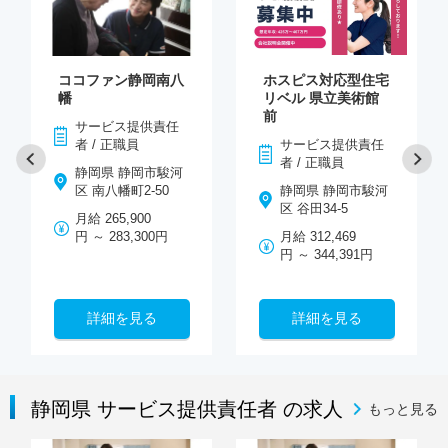
ココファン静岡南八
ホスピス対応型住宅
幡
リベル 県立美術館
前
サービス提供責任
者 / 正職員
サービス提供責任
者 / 正職員
静岡県 静岡市駿河
区 南八幡町2-50
静岡県 静岡市駿河
区 谷田34‐5
月給 265,900
円 ～ 283,300円
月給 312,469
円 ～ 344,391円
詳細を見る
詳細を見る
静岡県 サービス提供責任者 の求人
もっと見る