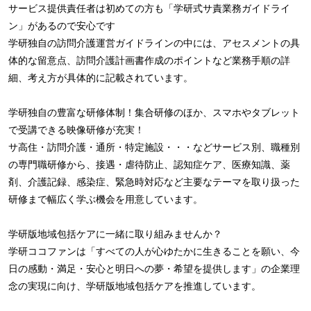
サービス提供責任者は初めての方も「学研式サ責業務ガイドライ
ン」があるので安心です
学研独自の訪問介護運営ガイドラインの中には、アセスメントの具
体的な留意点、訪問介護計画書作成のポイントなど業務手順の詳
細、考え方が具体的に記載されています。
学研独自の豊富な研修体制！集合研修のほか、スマホやタブレット
で受講できる映像研修が充実！
サ高住・訪問介護・通所・特定施設・・・などサービス別、職種別
の専門職研修から、接遇・虐待防止、認知症ケア、医療知識、薬
剤、介護記録、感染症、緊急時対応など主要なテーマを取り扱った
研修まで幅広く学ぶ機会を用意しています。
学研版地域包括ケアに一緒に取り組みませんか？
学研ココファンは「すべての人が心ゆたかに生きることを願い、今
日の感動・満足・安心と明日への夢・希望を提供します」の企業理
念の実現に向け、学研版地域包括ケアを推進しています。