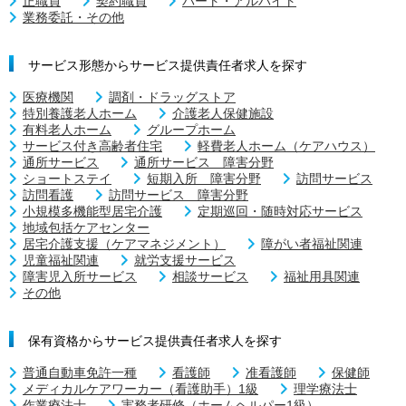
正職員
契約職員
パート・アルバイト
業務委託・その他
サービス形態からサービス提供責任者求人を探す
医療機関
調剤・ドラッグストア
特別養護老人ホーム
介護老人保健施設
有料老人ホーム
グループホーム
サービス付き高齢者住宅
軽費老人ホーム（ケアハウス）
通所サービス
通所サービス 障害分野
ショートステイ
短期入所 障害分野
訪問サービス
訪問看護
訪問サービス 障害分野
小規模多機能型居宅介護
定期巡回・随時対応サービス
地域包括ケアセンター
居宅介護支援（ケアマネジメント）
障がい者福祉関連
児童福祉関連
就労支援サービス
障害児入所サービス
相談サービス
福祉用具関連
その他
保有資格からサービス提供責任者求人を探す
普通自動車免許一種
看護師
准看護師
保健師
メディカルケアワーカー（看護助手）1級
理学療法士
作業療法士
実務者研修（ホームヘルパー1級）