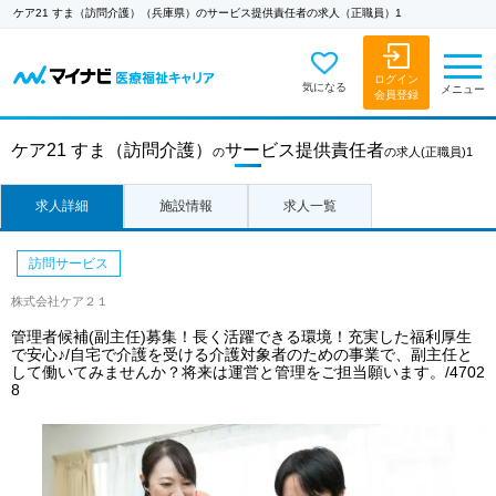
ケア21 すま（訪問介護）（兵庫県）のサービス提供責任者の求人（正職員）1
ログイン
気になる
メニュー
会員登録
ケア21 すま（訪問介護）
サービス提供責任者
の
の求人
(正職員)1
求人詳細
施設情報
求人一覧
訪問サービス
株式会社ケア２１
管理者候補(副主任)募集！長く活躍できる環境！充実した福利厚生
で安心♪/自宅で介護を受ける介護対象者のための事業で、副主任と
して働いてみませんか？将来は運営と管理をご担当願います。/4702
8