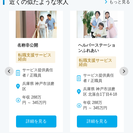
近くの似たような求人
もっと見る
名称非公開
ヘルパーステーショ
ンふれあい
転職支援サービス
経由
転職支援サービス
経由
サービス提供責任
者 / 正職員
サービス提供責任
者 / 正職員
兵庫県 神戸市須磨
区
兵庫県 神戸市須磨
区 北落合1丁目4-18
年収 288万
円 ～ 345万円
年収 288万
円 ～ 345万円
詳細を見る
詳細を見る