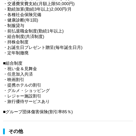
・交通費実費支給(月額上限50,000円)
・勤続加算(勤続3年以上)2,000円/月
・各種社会保険完備
・健康診断(年1回)
・制服貸与
・前払退職金制度(勤続1年以上)
・組合制度(共済制度)
・持株会制度
・お誕生日プレゼント贈呈(毎年誕生日月)
・定年制撤廃
■組合制度
・祝い金＆見舞金
・任意加入共済
・映画割引
・提携ホテルの割引
・グルメ・ショッピング
・レジャー施設割引
・旅行優待サービスあり
■グループ団体傷害保険(割引率85％)
その他